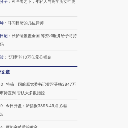
分子
：
AI冲击之下，年轻人与高学历女性更
坤
：
耳闻目睹的几位律师
日记
：
长护险覆盖全国 筹资和服务给予将持
码
波
：
“沉睡”的10万亿元公积金
新文章
50
特稿｜国航原党委书记樊澄受贿3847万
审待宣判 否认大多数指控
29
今日开盘：沪指报3896.49点 跌幅
0%
24
蓄势突破后的黄金