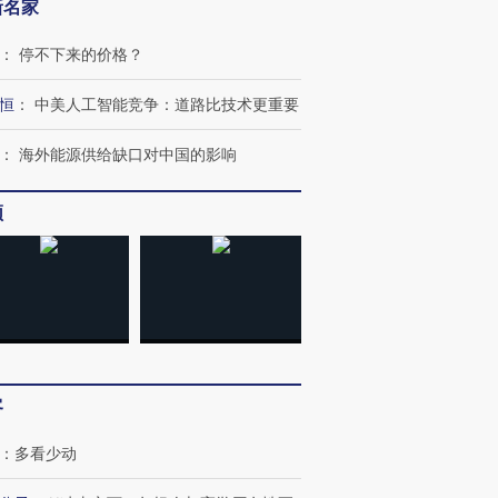
新名家
：
停不下来的价格？
恒
：
中美人工智能竞争：道路比技术更重要
：
海外能源供给缺口对中国的影响
频
OX的吸金
马航飞行员跨国走私7万
视线｜被称为“蟑螂”的印
让中产们甘
粒摇头丸 尿检体内含3种
度Z世代 用街头抗争将教
秘鲁纳斯
”？
毒品
育部长拱下台
13人遇难
进第四届链博
【商旅对话】华住集团
客
技“链”接产
【特别呈现】寻找100种
CFO：不靠规模取胜，华
【特别呈
有意思的生活方式·第三对
住三大增长引擎是什么？
有意思的
：
多看少动