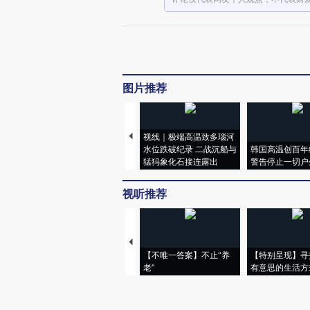
图片推荐
视线｜极端高温致多瑙河
水位跌破纪录 二战沉船与
韩国高温创百年
猛犸象化石接连露出
警告停止一切户
视听推荐
【不唯一答案】不止“养
【特别呈现】寻
老”
有意思的生活方