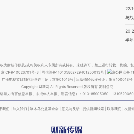
22:1
与战
20:
半年
权为财新传媒及/或相关权利人专属所有或持有。未经许可，禁止进行转载、摘编、
京ICP备10026701号-8
|
网信算备110105862729401250013号
|
京公网安备 11
广播电视节目制作经营许可证：京第01015号
|
出版物经营许可证：第直100013号
Copyright 财新网 All Rights Reserved 版权所有 复制必究
害信息举报、未成年人举报、谣言信息）：010-85905050 13195200605 举报邮
于我们
|
加入我们
|
啄木鸟公益基金会
|
意见与反馈
|
提供新闻线索
|
联系我们
|
友情