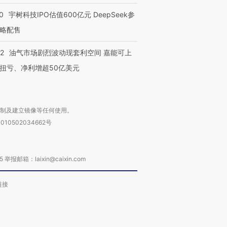
0
宇树科技IPO估值600亿元 DeepSeek参
略配售
22
油气市场剧烈波动现套利空间 嘉能可上
扭亏、净利增超50亿美元
复制及建立镜像等任何使用。
010502034662号
箱：laixin@caixin.com
链接