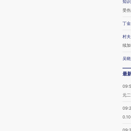
知识
受伤
丁金
村夫
续加
吴晓
最
09:
元二
09:
0.1
09: