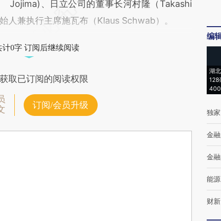
Jojima)、日立公司的董事长河村隆（Takashi
始人兼执行主席施瓦布（Klaus Schwab）。
编
共计0字 订阅后继续阅读
湖北
获取已订阅的阅读权限
12
40
员
订阅/会员升级
文
独家
金融
金融
能源
财新