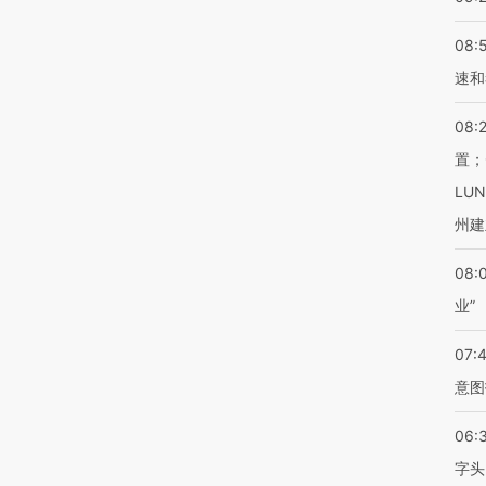
08:
速和
08:
置；
LU
州建
08:
业”
07:
意图
06:
字头