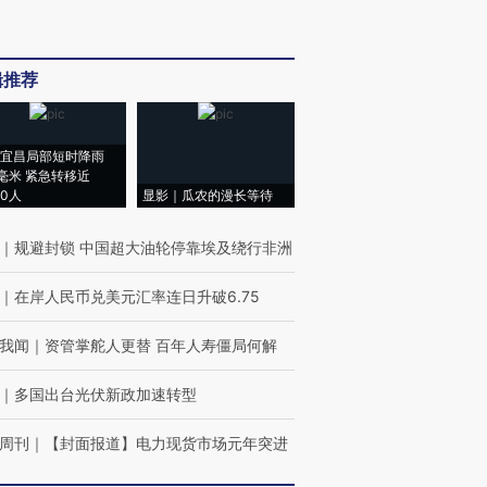
辑推荐
宜昌局部短时降雨
8毫米 紧急转移近
00人
显影｜瓜农的漫长等待
｜
规避封锁 中国超大油轮停靠埃及绕行非洲
｜
在岸人民币兑美元汇率连日升破6.75
我闻
｜
资管掌舵人更替 百年人寿僵局何解
｜
多国出台光伏新政加速转型
周刊
｜
【封面报道】电力现货市场元年突进