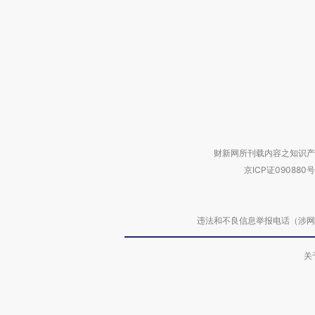
财新网所刊载内容之知识产
京ICP证090880号
违法和不良信息举报电话（涉网络暴力有
关