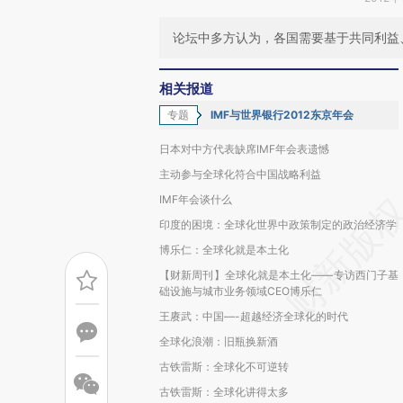
论坛中多方认为，各国需要基于共同利益
相关报道
专题
IMF与世界银行2012东京年会
日本对中方代表缺席IMF年会表遗憾
主动参与全球化符合中国战略利益
IMF年会谈什么
印度的困境：全球化世界中政策制定的政治经济学
博乐仁：全球化就是本土化
【财新周刊】全球化就是本土化——专访西门子基
础设施与城市业务领域CEO博乐仁
王赓武：中国—-超越经济全球化的时代
全球化浪潮：旧瓶换新酒
古铁雷斯：全球化不可逆转
古铁雷斯：全球化讲得太多