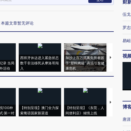
财
伍戈
本篇文章暂无评论
罗志
易峘
视
西班牙休达进入紧急状态
加沙上百万流离失所者困
视线｜HYR
纪录 当局
数千非法移民从摩洛哥闯
于“塑料烤箱” 高温引发健
术：是什么
外活动
入
康危机
心“花钱找虐
【推广】走
博
找100种
【特别呈现】澳门全力探
【特别呈现】《东莞，人
会，让数智科
式·第一对
索葡语国家新渠道
间便利店》倾情上线
业
唐涯