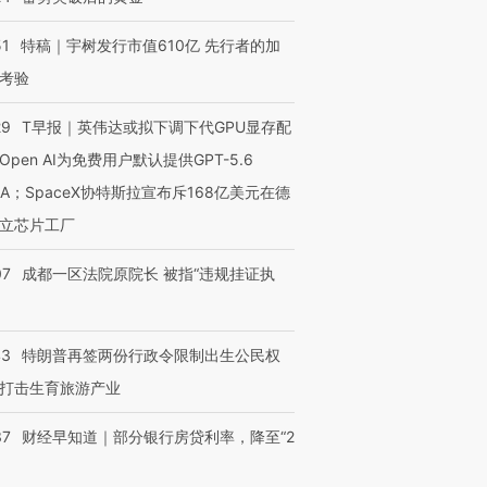
51
特稿｜宇树发行市值610亿 先行者的加
考验
29
T早报｜英伟达或拟下调下代GPU显存配
Open AI为免费用户默认提供GPT-5.6
NA；SpaceX协特斯拉宣布斥168亿美元在德
立芯片工厂
07
成都一区法院原院长 被指“违规挂证执
43
特朗普再签两份行政令限制出生公民权
打击生育旅游产业
37
财经早知道｜部分银行房贷利率，降至“2