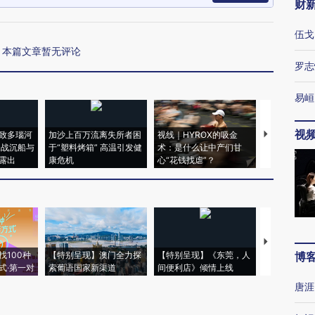
财
伍戈
本篇文章暂无评论
罗志
易峘
视
致多瑙河
加沙上百万流离失所者困
视线｜HYROX的吸金
马航飞行员
二战沉船与
于“塑料烤箱” 高温引发健
术：是什么让中产们甘
粒摇头丸 尿
露出
康危机
心“花钱找虐”？
毒品
【推广】走
找100种
【特别呈现】澳门全力探
【特别呈现】《东莞，人
会，让数智科
博
式·第一对
索葡语国家新渠道
间便利店》倾情上线
业
唐涯