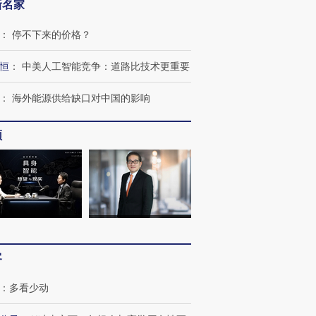
新名家
：
停不下来的价格？
恒
：
中美人工智能竞争：道路比技术更重要
：
海外能源供给缺口对中国的影响
频
跨国走私7万
视线｜被称为“蟑螂”的印
视线｜“入侵”还是“人道危
检体内含3种
度Z世代 用街头抗争将教
机”？难民潮撕裂西班牙
秘鲁纳斯
育部长拱下台
飞地休达
13人遇难
进第四届链博
【商旅对话】华住集团
技“链”接产
客
【特别呈现】寻找100种
CFO：不靠规模取胜，华
【特别呈
有意思的生活方式·第三对
住三大增长引擎是什么？
有意思的
：
多看少动