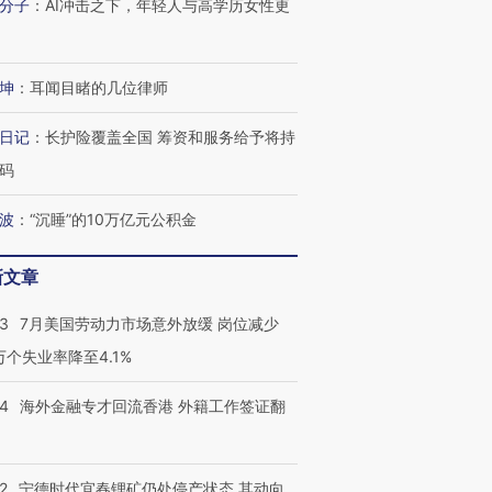
分子
：
AI冲击之下，年轻人与高学历女性更
坤
：
耳闻目睹的几位律师
日记
：
长护险覆盖全国 筹资和服务给予将持
码
波
：
“沉睡”的10万亿元公积金
新文章
43
7月美国劳动力市场意外放缓 岗位减少
3万个失业率降至4.1%
14
海外金融专才回流香港 外籍工作签证翻
2
宁德时代宜春锂矿仍处停产状态 其动向