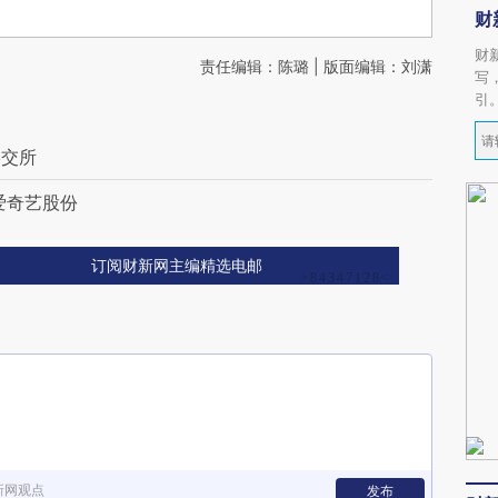
财
财
责任编辑：陈璐 | 版面编辑：刘潇
写
引
港交所
持爱奇艺股份
订阅财新网主编精选电邮
新网观点
发布