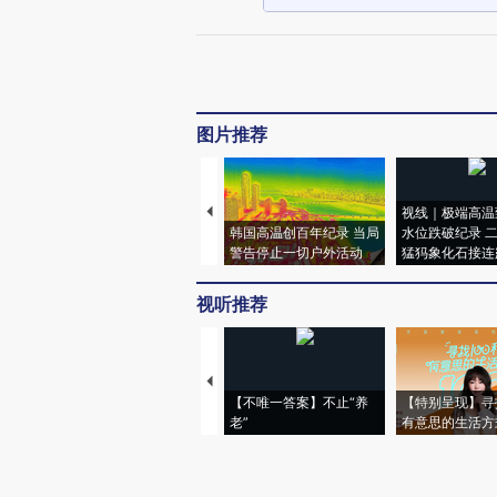
图片推荐
视线｜极端高温
韩国高温创百年纪录 当局
水位跌破纪录 
警告停止一切户外活动
猛犸象化石接连
视听推荐
【不唯一答案】不止“养
【特别呈现】寻
老”
有意思的生活方