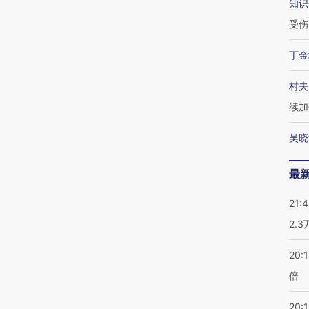
知识
受伤
丁金
村夫
续加
吴晓
最
21:
2.
20:
倍
20:1