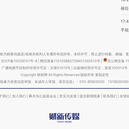
候任
17:
手祖
权为财新传媒及/或相关权利人专属所有或持有。未经许可，禁止进行转载、摘编、
京ICP备10026701号-8
|
网信算备110105862729401250013号
|
京公网安备 11
广播电视节目制作经营许可证：京第01015号
|
出版物经营许可证：第直100013号
Copyright 财新网 All Rights Reserved 版权所有 复制必究
害信息举报、未成年人举报、谣言信息）：010-85905050 13195200605 举报邮
于我们
|
加入我们
|
啄木鸟公益基金会
|
意见与反馈
|
提供新闻线索
|
联系我们
|
友情