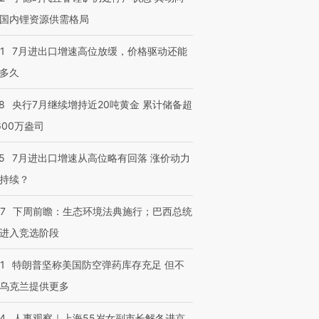
国内锂资源供需格局
1
7月进出口增速高位放缓，价格驱动还能
多久
8
央行7月继续增持近20吨黄金 累计储备超
600万盎司
5
7月进出口增速从高位略有回落 涨价动力
持续？
07
下周前瞻：生态环境法典施行；巴西总统
进入竞选阶段
1
特朗普坚称美国防空弹药库存充足 但不
乌克兰提供更多
24
人事观察｜上海55岁女副市长解冬进京