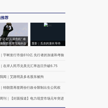
辑推荐
侵”还是“人道危机” 难
撕裂西班牙飞地休达
显影｜瓜农的漫长等待
｜
宇树发行市值610亿 先行者的加速和考验
｜
在岸人民币兑美元汇率连日升破6.75
我闻
｜
艾路明及多名股东被拘
｜
特朗普再签两份行政令限制出生公民权
周刊
｜
【封面报道】电力现货市场元年突进