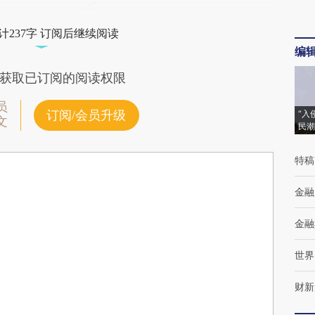
计237字 订阅后继续阅读
编
获取已订阅的阅读权限
员
订阅/会员升级
“入
文
民潮
特稿
金融
金融
世界
财新