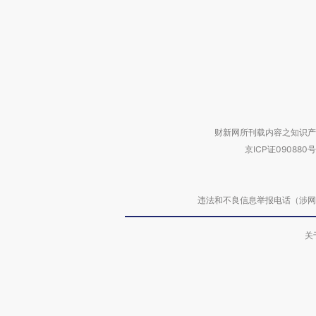
财新网所刊载内容之知识产
京ICP证090880号
违法和不良信息举报电话（涉网络暴力有
关