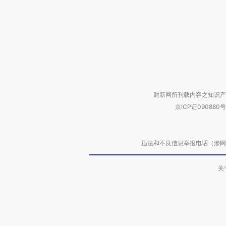
财新网所刊载内容之知识产
京ICP证090880号
违法和不良信息举报电话（涉网络暴力有
关