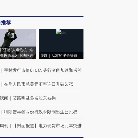
辑推荐
侵”还是“人道危机” 难
撕裂西班牙飞地休达
显影｜瓜农的漫长等待
｜
宇树发行市值610亿 先行者的加速和考验
｜
在岸人民币兑美元汇率连日升破6.75
我闻
｜
艾路明及多名股东被拘
｜
特朗普再签两份行政令限制出生公民权
周刊
｜
【封面报道】电力现货市场元年突进