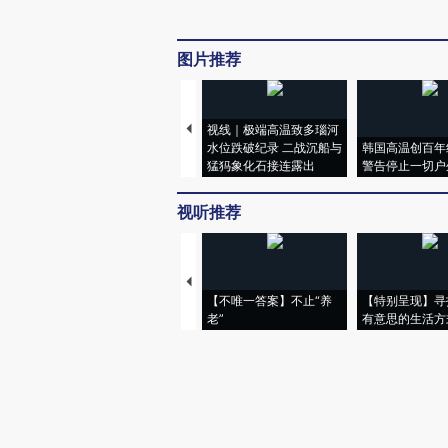
图片推荐
视线｜极端高温致多瑙河
水位跌破纪录 二战沉船与
韩国高温创百年
猛犸象化石接连露出
警告停止一切户
视听推荐
【不唯一答案】不止“养
【特别呈现】寻
老”
有意思的生活方