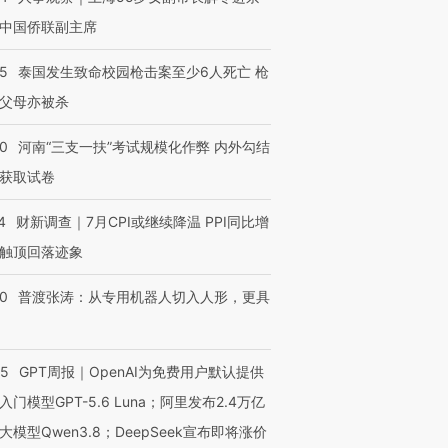
中国侨联副主席
45
泰国发生致命校园枪击案至少6人死亡 枪
父母亦被杀
40
河南“三支一扶”考试规模化作弊 内外勾结
获取试卷
4
财新调查｜7月CPI或继续降温 PPI同比增
触顶回落迹象
00
普渡张涛：从专用机器人切入人形，更具
55
GPT周报｜OpenAI为免费用户默认提供
入门模型GPT-5.6 Luna；阿里发布2.4万亿
大模型Qwen3.8；DeepSeek宣布即将涨价