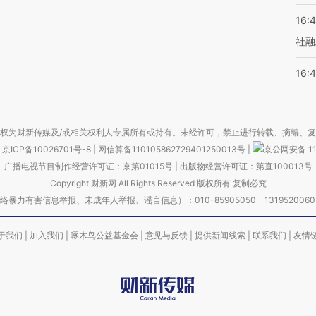
16:
社融
16:
权为财新传媒及/或相关权利人专属所有或持有。未经许可，禁止进行转载、摘编、
京ICP备10026701号-8
|
网信算备110105862729401250013号
|
京公网安备 11
广播电视节目制作经营许可证：京第01015号
|
出版物经营许可证：第直100013号
Copyright 财新网 All Rights Reserved 版权所有 复制必究
害信息举报、未成年人举报、谣言信息）：010-85905050 13195200605 举报邮
于我们
|
加入我们
|
啄木鸟公益基金会
|
意见与反馈
|
提供新闻线索
|
联系我们
|
友情