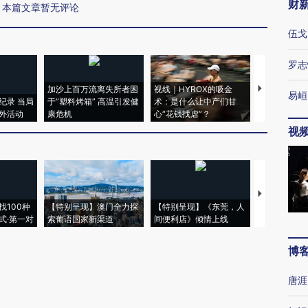
财
本篇文章暂无评论
伍戈
罗志
加沙上百万流离失所者困
视线｜HYROX的吸金
马航飞行员
易峘
纪录 当局
于“塑料烤箱” 高温引发健
术：是什么让中产们甘
粒摇头丸 尿
外活动
康危机
心“花钱找虐”？
毒品
视
【推广】走
找100种
【特别呈现】澳门全力探
【特别呈现】《东莞，人
会，让数智科
式·第一对
索葡语国家新渠道
间便利店》倾情上线
业
博
唐涯