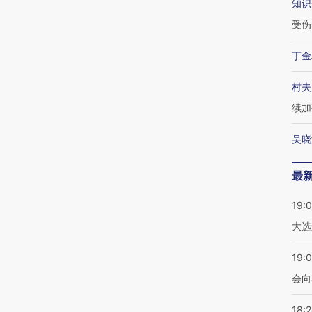
知识
受伤
丁金
村夫
续加
吴晓
最
19:
大选
19:0
会向
18: