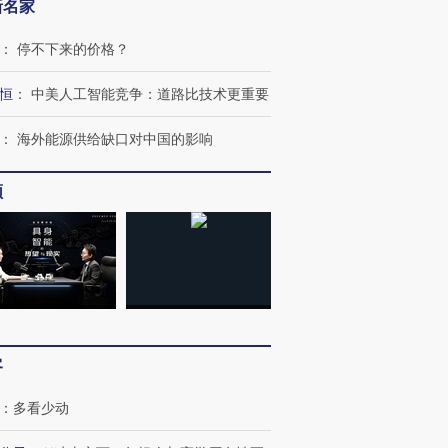
新名家
：
停不下来的价格？
恒
：
中美人工智能竞争：道路比技术更重要
跨国走私7万
视线｜被称为“蟑螂”的印
视线｜“入侵”还是“人道危
：
海外能源供给缺口对中国的影响
检体内含3种
度Z世代 用街头抗争将教
机”？难民潮撕裂西班牙
秘鲁纳斯
育部长拱下台
飞地休达
13人遇难
频
进第四届链博
【商旅对话】华住集团
技“链”接产
【特别呈现】寻找100种
CFO：不靠规模取胜，华
【特别呈
有意思的生活方式·第三对
住三大增长引擎是什么？
有意思的
客
：
多看少动