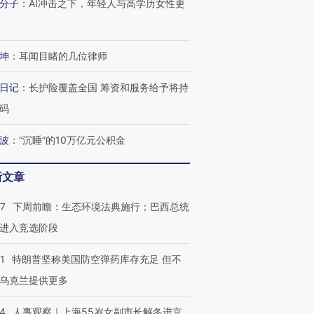
分子
：
AI冲击之下，年轻人与高学历女性更
坤
：
耳闻目睹的几位律师
日记
：
长护险覆盖全国 筹资和服务给予将持
码
波
：
“沉睡”的10万亿元公积金
新文章
07
下周前瞻：生态环境法典施行；巴西总统
进入竞选阶段
1
特朗普坚称美国防空弹药库存充足 但不
乌克兰提供更多
24
人事观察｜上海55岁女副市长解冬进京