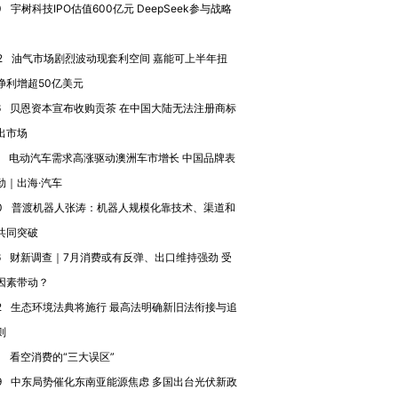
0
宇树科技IPO估值600亿元 DeepSeek参与战略
2
油气市场剧烈波动现套利空间 嘉能可上半年扭
净利增超50亿美元
6
贝恩资本宣布收购贡茶 在中国大陆无法注册商标
出市场
电动汽车需求高涨驱动澳洲车市增长 中国品牌表
劲｜出海·汽车
0
普渡机器人张涛：机器人规模化靠技术、渠道和
共同突破
6
财新调查｜7月消费或有反弹、出口维持强劲 受
因素带动？
2
生态环境法典将施行 最高法明确新旧法衔接与追
则
0
看空消费的“三大误区”
9
中东局势催化东南亚能源焦虑 多国出台光伏新政