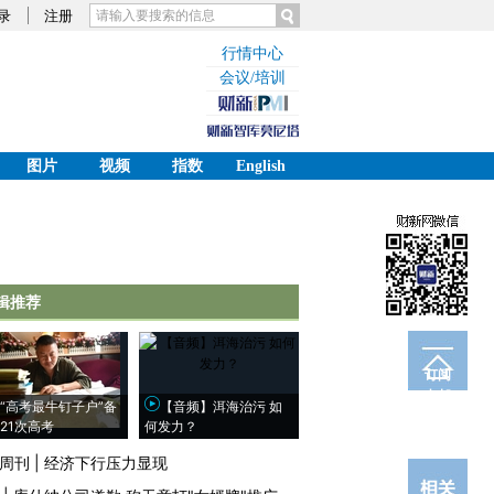
录
注册
行情中心
会议/培训
图片
视频
指数
English
辑推荐
订阅
电邮
“高考最牛钉子户”备
【音频】洱海治污 如
21次高考
何发力？
周刊
|
经济下行压力显现