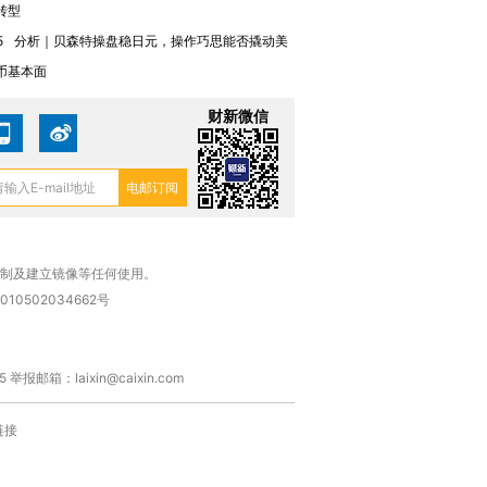
转型
5
分析｜贝森特操盘稳日元，操作巧思能否撬动美
币基本面
财新微信
复制及建立镜像等任何使用。
010502034662号
箱：laixin@caixin.com
链接