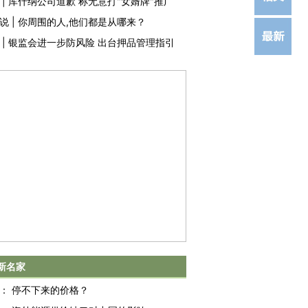
|
库什纳公司道歉 称无意打"女婿牌"推广
说
|
你周围的人,他们都是从哪来？
|
银监会进一步防风险 出台押品管理指引
新名家
：
停不下来的价格？