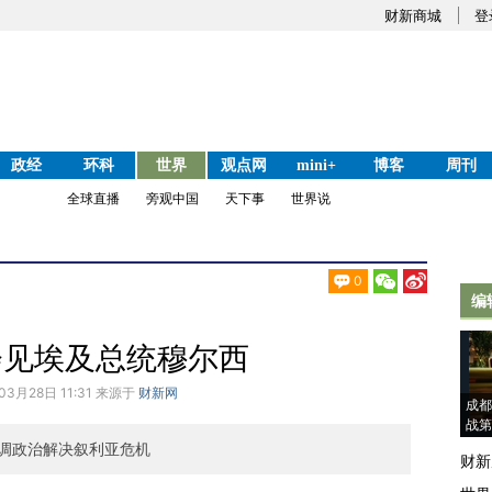
财新商城
登
政经
环科
世界
观点网
mini+
博客
周刊
全球直播
旁观中国
天下事
世界说
0
编
会见埃及总统穆尔西
03月28日 11:31 来源于
财新网
成都
战第
调政治解决叙利亚危机
财新