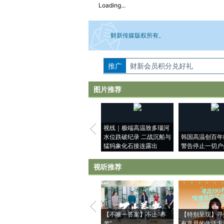
Loading...
财新传媒版权所有。
推广
如需刊登转载请点击右侧按钮，提交相关
财新会员积分兑好礼
图片推荐
视线｜极端高温致多瑙河
水位跌破纪录 二战沉船与
韩国高温创百年
猛犸象化石接连露出
警告停止一切户
视听推荐
【不唯一答案】不止“养
【特别呈现】寻
老”
有意思的生活方