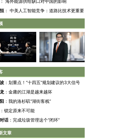
：
海外能源供给缺口对中国的影响
恒
：
中美人工智能竞争：道路比技术更重要
频
客
OX的吸金
马航飞行员跨国走私7万
视线｜被称为“蟑螂”的印
波
：
划重点！“十四五”规划建议的3大信号
让中产们甘
粒摇头丸 尿检体内含3种
度Z世代 用街头抗争将教
秘鲁纳斯
”？
毒品
育部长拱下台
13人遇难
龙
：
金庸的江湖是越来越坏
阳
：
我的洛杉矶“湖街客栈”
：
锁定原来不可能
对话
：
完成垃圾管理这个“闭环”
进第四届链博
【商旅对话】华住集团
新文章
技“链”接产
【特别呈现】寻找100种
CFO：不靠规模取胜，华
【特别呈
有意思的生活方式·第三对
住三大增长引擎是什么？
有意思的