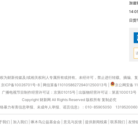
加速
14:0
日货
权为财新传媒及/或相关权利人专属所有或持有。未经许可，禁止进行转载、摘编、
京ICP备10026701号-8
|
网信算备110105862729401250013号
|
京公网安备 11
广播电视节目制作经营许可证：京第01015号
|
出版物经营许可证：第直100013号
Copyright 财新网 All Rights Reserved 版权所有 复制必究
害信息举报、未成年人举报、谣言信息）：010-85905050 13195200605 举报邮
于我们
|
加入我们
|
啄木鸟公益基金会
|
意见与反馈
|
提供新闻线索
|
联系我们
|
友情