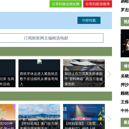
易峘
分享到微信朋友圈
分享到新浪微博
罗志
视
信息。经确认即可刊登转载。
订阅财新网主编精选电邮
博
西班牙休达进入紧急状态
加沙上百万流离失所者困
视线｜HYR
吴晓
纪录 当局
数千非法移民从摩洛哥闯
于“塑料烤箱” 高温引发健
术：是什么
外活动
入
康危机
心“花钱找虐
押沙
顾晓
王烁
中外
【推广】走
最
找100种
【特别呈现】澳门全力探
【特别呈现】《东莞，人
会，让数智科
式·第一对
索葡语国家新渠道
间便利店》倾情上线
业