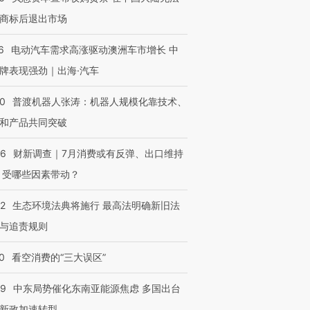
商标后退出市场
6
电动汽车需求高涨驱动澳洲车市增长 中
牌表现强劲｜出海·汽车
00
普渡机器人张涛：机器人规模化靠技术、
和产品共同突破
56
财新调查｜7月消费或有反弹、出口维持
 受哪些因素带动？
42
生态环境法典将施行 最高法明确新旧法
与追责规则
0
看空消费的“三大误区”
59
中东局势催化东南亚能源焦虑 多国出台
新政加速转型