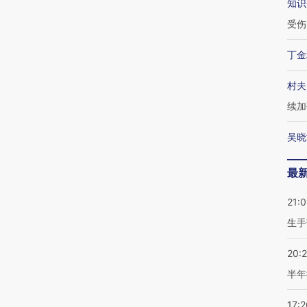
知识
受伤
丁金
村夫
续加
吴晓
最
21:0
生手
20:
半年
17:2