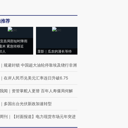
辑推荐
宜昌局部短时降雨
8毫米 紧急转移近
00人
显影｜瓜农的漫长等待
｜
规避封锁 中国超大油轮停靠埃及绕行非洲
｜
在岸人民币兑美元汇率连日升破6.75
我闻
｜
资管掌舵人更替 百年人寿僵局何解
｜
多国出台光伏新政加速转型
周刊
｜
【封面报道】电力现货市场元年突进