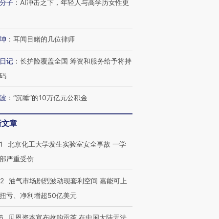
分子
：
AI冲击之下，年轻人与高学历女性更
坤
：
耳闻目睹的几位律师
日记
：
长护险覆盖全国 筹资和服务给予将持
码
波
：
“沉睡”的10万亿元公积金
新文章
1
北京化工大学发生实验室安全事故 一学
部严重受伤
22
油气市场剧烈波动现套利空间 嘉能可上
扭亏、净利增超50亿美元
6
贝恩资本宣布收购贡茶 在中国大陆无法