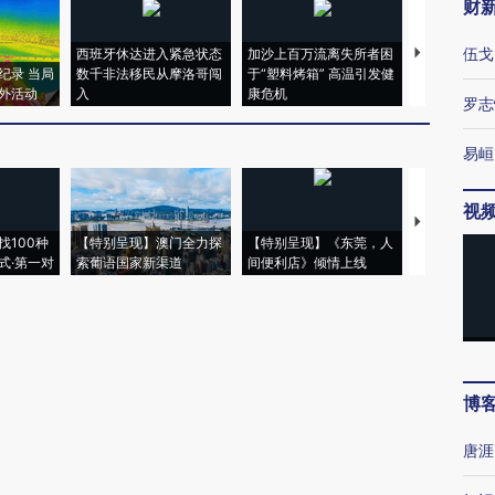
财
伍戈
西班牙休达进入紧急状态
加沙上百万流离失所者困
视线｜HYR
纪录 当局
数千非法移民从摩洛哥闯
于“塑料烤箱” 高温引发健
术：是什么
外活动
入
康危机
心“花钱找虐
罗志
易峘
视
【推广】走
找100种
【特别呈现】澳门全力探
【特别呈现】《东莞，人
会，让数智科
式·第一对
索葡语国家新渠道
间便利店》倾情上线
业
博
唐涯