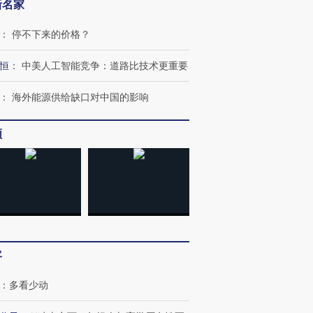
新名家
：
停不下来的价格？
OX的吸金
马航飞行员跨国走私7万
视线｜被称为“蟑螂”的印
让中产们甘
粒摇头丸 尿检体内含3种
度Z世代 用街头抗争将教
秘鲁纳斯
”？
毒品
育部长拱下台
13人遇难
恒
：
中美人工智能竞争：道路比技术更重要
：
海外能源供给缺口对中国的影响
频
进第四届链博
【商旅对话】华住集团
技“链”接产
【特别呈现】寻找100种
CFO：不靠规模取胜，华
【特别呈
有意思的生活方式·第三对
住三大增长引擎是什么？
有意思的
客
：
多看少动