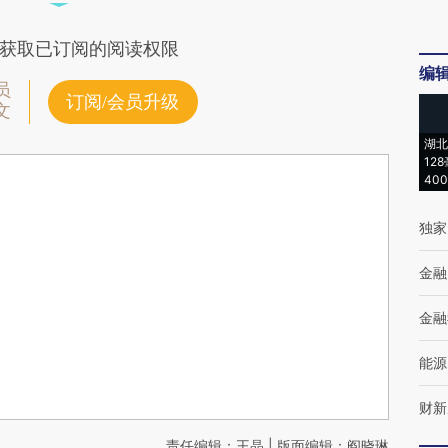
获取已订阅的阅读权限
编
员
订阅/会员升级
文
湖北
12
40
独家
金融
金融
能源
财新
责任编辑：王晶 | 版面编辑：阎晓琳