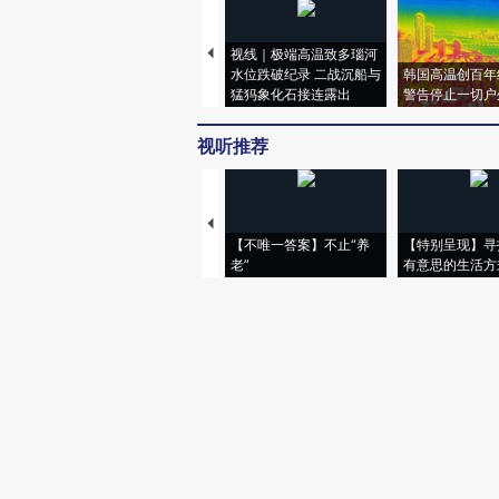
视线｜极端高温致多瑙河
水位跌破纪录 二战沉船与
韩国高温创百年
猛犸象化石接连露出
警告停止一切户
视听推荐
【不唯一答案】不止“养
【特别呈现】寻
老”
有意思的生活方