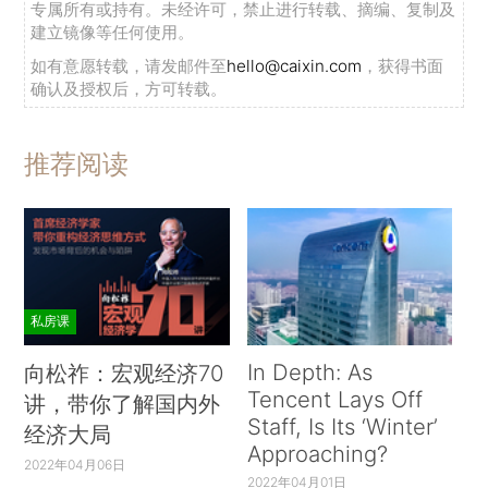
专属所有或持有。未经许可，禁止进行转载、摘编、复制及
建立镜像等任何使用。
如有意愿转载，请发邮件至
hello@caixin.com
，获得书面
确认及授权后，方可转载。
推荐阅读
私房课
In Depth: As
向松祚：宏观经济70
Tencent Lays Off
讲，带你了解国内外
Staff, Is Its ‘Winter’
经济大局
Approaching?
2022年04月06日
2022年04月01日