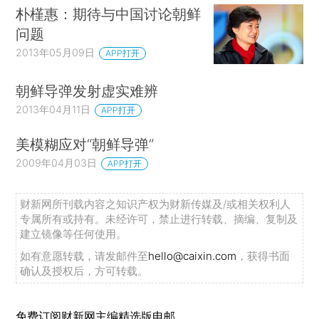
朴槿惠：期待与中国讨论朝鲜
问题
2013年05月09日
APP打开
朝鲜导弹发射虚实难辨
2013年04月11日
APP打开
美模糊应对“朝鲜导弹”
2009年04月03日
APP打开
财新网所刊载内容之知识产权为财新传媒及/或相关权利人
专属所有或持有。未经许可，禁止进行转载、摘编、复制及
建立镜像等任何使用。
如有意愿转载，请发邮件至
hello@caixin.com
，获得书面
确认及授权后，方可转载。
免费订阅财新网主编精选版电邮