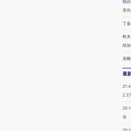
知识
受伤
丁金
村夫
续加
吴晓
最
21:
2.
20:
倍
20:1