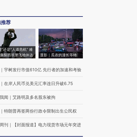
辑推荐
侵”还是“人道危机” 难
撕裂西班牙飞地休达
显影｜瓜农的漫长等待
｜
宇树发行市值610亿 先行者的加速和考验
｜
在岸人民币兑美元汇率连日升破6.75
我闻
｜
艾路明及多名股东被拘
｜
特朗普再签两份行政令限制出生公民权
周刊
｜
【封面报道】电力现货市场元年突进