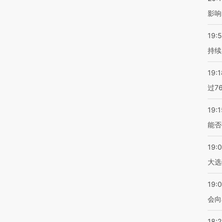
影响
19:5
持续
19:1
过7
19:1
能否
19:
大选
19:0
会向
18: