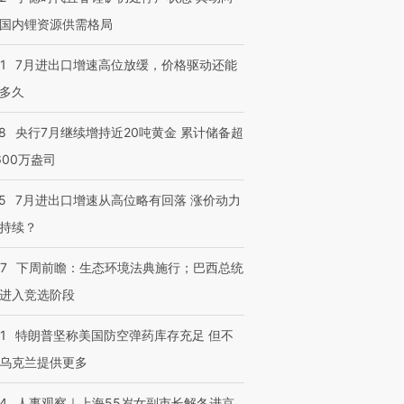
国内锂资源供需格局
1
7月进出口增速高位放缓，价格驱动还能
多久
8
央行7月继续增持近20吨黄金 累计储备超
600万盎司
5
7月进出口增速从高位略有回落 涨价动力
持续？
07
下周前瞻：生态环境法典施行；巴西总统
进入竞选阶段
1
特朗普坚称美国防空弹药库存充足 但不
乌克兰提供更多
24
人事观察｜上海55岁女副市长解冬进京