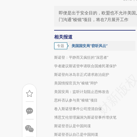
即便是出于安全目的，欧盟也不允许美国
门沟通“棱镜”项目，将在7月展开工作
相关报道
专题
美国国安局“窃听风云”
斯诺登：平静而又疯狂的“深思者”
学者建议斯诺登申请联合国难民署保护
斯诺登向冰岛非正式请求政治庇护
美国情报官员为“棱镜”辩护
美国安局：监听计划阻止恐怖攻击
思科否认参与美“棱镜”项目
卷入斯诺登事件公司澄清自保
博思艾伦管理漏洞为斯诺登事件埋伏笔
斯诺登否认是中国间谍
斯诺登否认自己是中国间谍