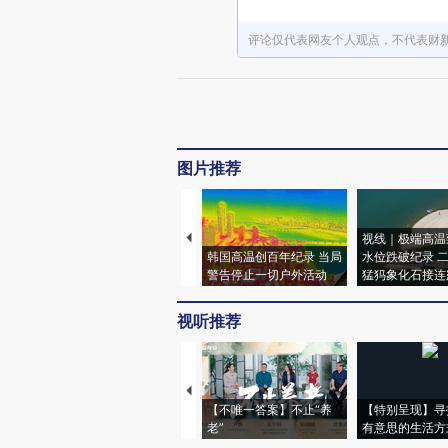
评论仅代表网友个人观点，不代表财
图片推荐
视线｜极端高温
韩国高温创百年纪录 当局
水位跌破纪录 
警告停止一切户外活动
猛犸象化石接连
视听推荐
【不唯一答案】不止“养
【特别呈现】寻
老”
有意思的生活方