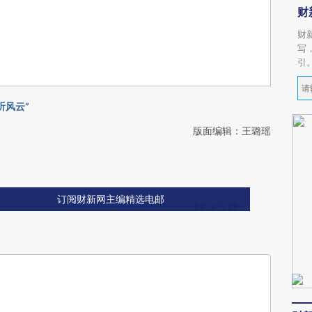
财
财
写
引
听风云”
版面编辑：王璐瑶
订阅财新网主编精选电邮