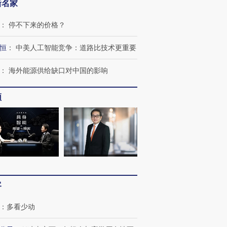
新名家
：
停不下来的价格？
恒
：
中美人工智能竞争：道路比技术更重要
：
海外能源供给缺口对中国的影响
频
跨国走私7万
视线｜被称为“蟑螂”的印
视线｜“入侵”还是“人道危
检体内含3种
度Z世代 用街头抗争将教
机”？难民潮撕裂西班牙
秘鲁纳斯
育部长拱下台
飞地休达
13人遇难
客
进第四届链博
【商旅对话】华住集团
：
多看少动
技“链”接产
【特别呈现】寻找100种
CFO：不靠规模取胜，华
【特别呈
有意思的生活方式·第三对
住三大增长引擎是什么？
有意思的