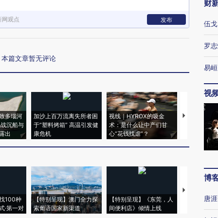
财
新网观点
发布
伍戈
罗志
本篇文章暂无评论
易峘
视
致多瑙河
加沙上百万流离失所者困
视线｜HYROX的吸金
马航飞行员
二战沉船与
于“塑料烤箱” 高温引发健
术：是什么让中产们甘
粒摇头丸 尿
露出
康危机
心“花钱找虐”？
毒品
博
【推广】走
唐涯
找100种
【特别呈现】澳门全力探
【特别呈现】《东莞，人
会，让数智科
式·第一对
索葡语国家新渠道
间便利店》倾情上线
业