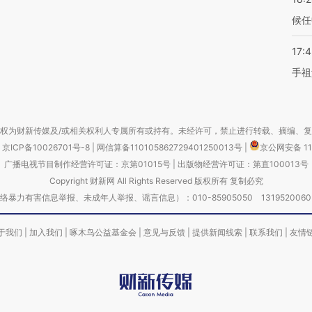
候任
17:
手祖
权为财新传媒及/或相关权利人专属所有或持有。未经许可，禁止进行转载、摘编、
京ICP备10026701号-8
|
网信算备110105862729401250013号
|
京公网安备 11
广播电视节目制作经营许可证：京第01015号
|
出版物经营许可证：第直100013号
Copyright 财新网 All Rights Reserved 版权所有 复制必究
害信息举报、未成年人举报、谣言信息）：010-85905050 13195200605 举报邮
于我们
|
加入我们
|
啄木鸟公益基金会
|
意见与反馈
|
提供新闻线索
|
联系我们
|
友情