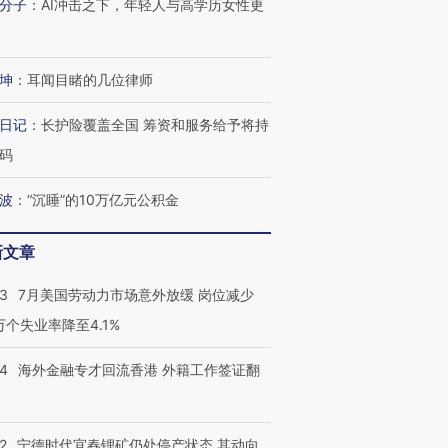
分子
：
AI冲击之下，年轻人与高学历女性更
坤
：
耳闻目睹的几位律师
日记
：
长护险覆盖全国 筹资和服务给予将持
码
波
：
“沉睡”的10万亿元公积金
新文章
43
7月美国劳动力市场意外放缓 岗位减少
3万个失业率降至4.1%
14
海外金融专才回流香港 外籍工作签证翻
2
宁德时代宜春锂矿仍处停产状态 其动向