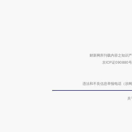
财新网所刊载内容之知识产
京ICP证090880号
违法和不良信息举报电话（涉网络暴力有
关