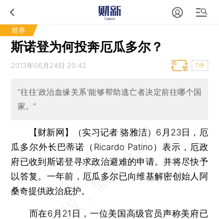
世界
斯诺登为何投奔厄瓜多尔？
2013年06月24日 20:42
T中
“往往‘政治血缘关系’能够帮助逃亡者决定前往哪个国
家。”
【财新网】（实习记者 骆雅洁）
6月23日，厄
瓜多尔外长巴蒂诺（Ricardo Patino）表示，厄政
府已收到斯诺登寻求政治避难的申请。并将尽快予
以答复。一年前，厄瓜多尔已向维基解密创始人阿
桑奇提供政治庇护。
而在6月21日，一位美国高级官员声称美府已