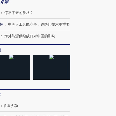
新名家
：
停不下来的价格？
恒
：
中美人工智能竞争：道路比技术更重要
：
海外能源供给缺口对中国的影响
频
OX的吸金
马航飞行员跨国走私7万
视线｜被称为“蟑螂”的印
让中产们甘
粒摇头丸 尿检体内含3种
度Z世代 用街头抗争将教
秘鲁纳斯
”？
毒品
育部长拱下台
13人遇难
客
：
多看少动