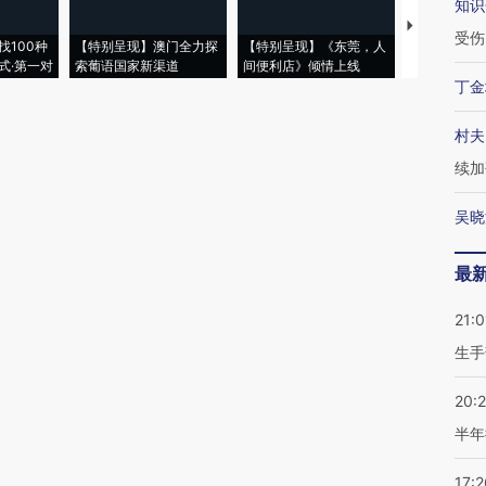
知识
【推广】走
受伤
找100种
【特别呈现】澳门全力探
【特别呈现】《东莞，人
会，让数智科
式·第一对
索葡语国家新渠道
间便利店》倾情上线
业
丁金
村夫
续加
吴晓
最
21:0
生手
20:
半年
17:2