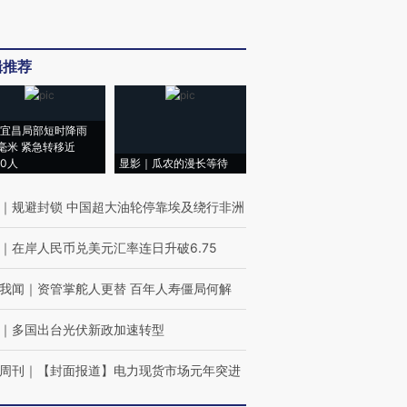
辑推荐
宜昌局部短时降雨
8毫米 紧急转移近
00人
显影｜瓜农的漫长等待
｜
规避封锁 中国超大油轮停靠埃及绕行非洲
｜
在岸人民币兑美元汇率连日升破6.75
我闻
｜
资管掌舵人更替 百年人寿僵局何解
｜
多国出台光伏新政加速转型
周刊
｜
【封面报道】电力现货市场元年突进