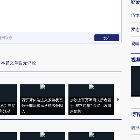
财
伍戈
罗志
新网观点
发布
易峘
视
本篇文章暂无评论
西班牙休达进入紧急状态
加沙上百万流离失所者困
视线｜HYR
纪录 当局
数千非法移民从摩洛哥闯
于“塑料烤箱” 高温引发健
术：是什么
外活动
入
康危机
心“花钱找虐
博
唐涯