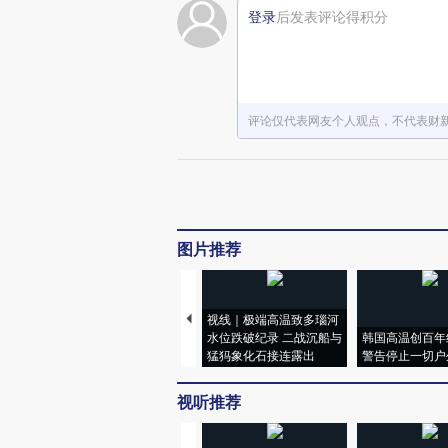
登录
后发表评论得积分
评论仅代表网友个人观点，不代表财
图片推荐
视线｜极端高温致多瑙河
水位跌破纪录 二战沉船与
韩国高温创百年
猛犸象化石接连露出
警告停止一切户
视听推荐