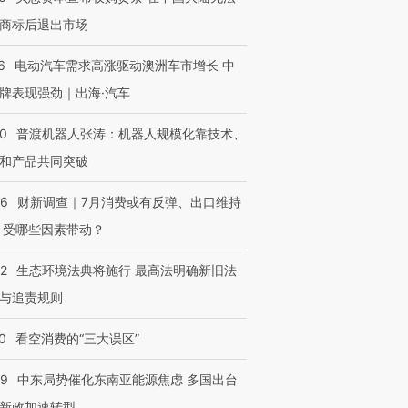
商标后退出市场
6
电动汽车需求高涨驱动澳洲车市增长 中
牌表现强劲｜出海·汽车
00
普渡机器人张涛：机器人规模化靠技术、
和产品共同突破
56
财新调查｜7月消费或有反弹、出口维持
 受哪些因素带动？
42
生态环境法典将施行 最高法明确新旧法
与追责规则
0
看空消费的“三大误区”
59
中东局势催化东南亚能源焦虑 多国出台
新政加速转型