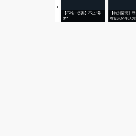
【不唯一答案】不止“养
【特别呈现】寻
老”
有意思的生活方