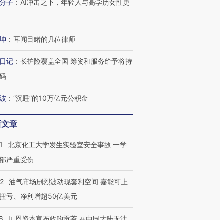
分子
：
AI冲击之下，年轻人与高学历女性更
进第四届链博
【商旅对话】华住集团
技“链”接产
【特别呈现】寻找100种
CFO：不靠规模取胜，华
【特别呈
有意思的生活方式·第三对
住三大增长引擎是什么？
有意思的
坤
：
耳闻目睹的几位律师
日记
：
长护险覆盖全国 筹资和服务给予将持
码
波
：
“沉睡”的10万亿元公积金
新文章
1
北京化工大学发生实验室安全事故 一学
部严重受伤
22
油气市场剧烈波动现套利空间 嘉能可上
扭亏、净利增超50亿美元
6
贝恩资本宣布收购贡茶 在中国大陆无法