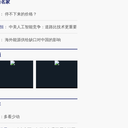
新名家
：
停不下来的价格？
恒
：
中美人工智能竞争：道路比技术更重要
：
海外能源供给缺口对中国的影响
频
客
跨国走私7万
视线｜被称为“蟑螂”的印
视线｜“入侵”还是“人道危
检体内含3种
度Z世代 用街头抗争将教
机”？难民潮撕裂西班牙
秘鲁纳斯
：
多看少动
育部长拱下台
飞地休达
13人遇难