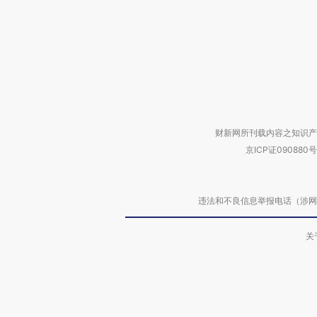
财新网所刊载内容之知识产
京ICP证090880号
违法和不良信息举报电话（涉网络暴力有
关