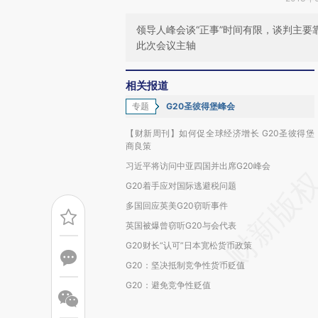
领导人峰会谈“正事”时间有限，谈判主
此次会议主轴
相关报道
专题
G20圣彼得堡峰会
【财新周刊】如何促全球经济增长 G20圣彼得堡
商良策
习近平将访问中亚四国并出席G20峰会
G20着手应对国际逃避税问题
多国回应英美G20窃听事件
英国被爆曾窃听G20与会代表
G20财长“认可”日本宽松货币政策
G20：坚决抵制竞争性货币贬值
G20：避免竞争性贬值