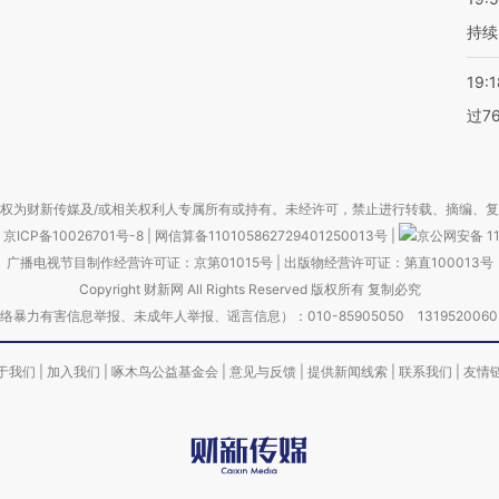
持续
19:1
过7
权为财新传媒及/或相关权利人专属所有或持有。未经许可，禁止进行转载、摘编、
京ICP备10026701号-8
|
网信算备110105862729401250013号
|
京公网安备 11
广播电视节目制作经营许可证：京第01015号
|
出版物经营许可证：第直100013号
Copyright 财新网 All Rights Reserved 版权所有 复制必究
害信息举报、未成年人举报、谣言信息）：010-85905050 13195200605 举报邮
于我们
|
加入我们
|
啄木鸟公益基金会
|
意见与反馈
|
提供新闻线索
|
联系我们
|
友情