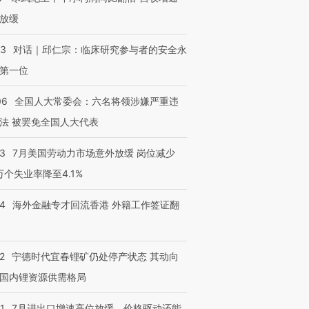
放缓
53
对话｜邱仁宗：临床研究参与者的安全永
第一位
06
全国人大常委会：六名将领涉嫌严重违
法 被罢免全国人大代表
43
7月美国劳动力市场意外放缓 岗位减少
3万个失业率降至4.1%
14
海外金融专才回流香港 外籍工作签证翻
2
宁德时代宜春锂矿仍处停产状态 其动向
国内锂资源供需格局
1
7月进出口增速高位放缓，价格驱动还能