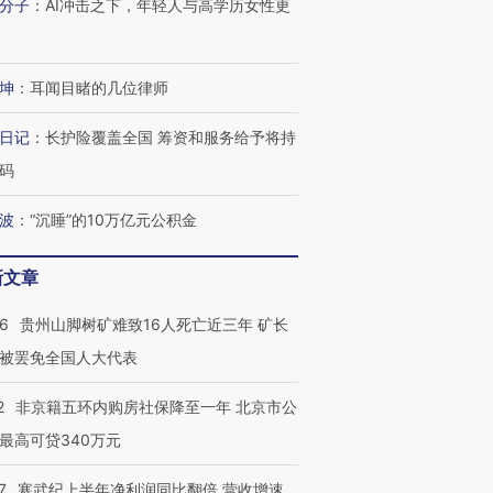
分子
：
AI冲击之下，年轻人与高学历女性更
坤
：
耳闻目睹的几位律师
进第四届链博
【商旅对话】华住集团
技“链”接产
【特别呈现】寻找100种
CFO：不靠规模取胜，华
【特别呈
日记
：
长护险覆盖全国 筹资和服务给予将持
有意思的生活方式·第三对
住三大增长引擎是什么？
有意思的
码
波
：
“沉睡”的10万亿元公积金
新文章
36
贵州山脚树矿难致16人死亡近三年 矿长
被罢免全国人大代表
2
非京籍五环内购房社保降至一年 北京市公
最高可贷340万元
7
寒武纪上半年净利润同比翻倍 营收增速