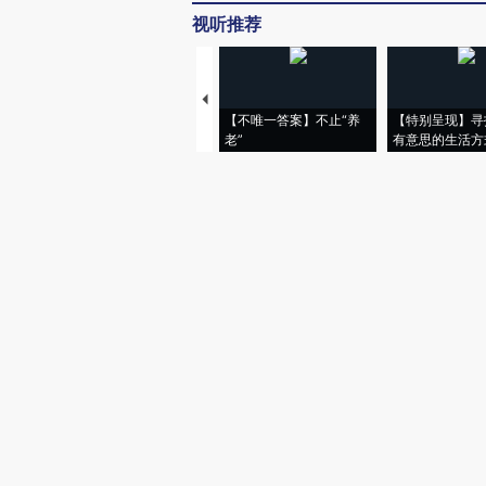
视听推荐
【不唯一答案】不止“养
【特别呈现】寻
老”
有意思的生活方