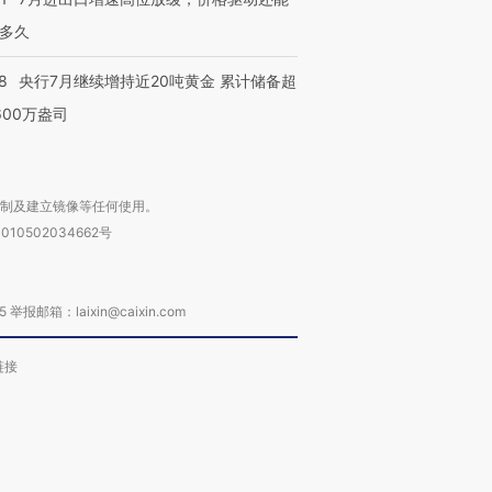
多久
8
央行7月继续增持近20吨黄金 累计储备超
600万盎司
复制及建立镜像等任何使用。
010502034662号
箱：laixin@caixin.com
链接