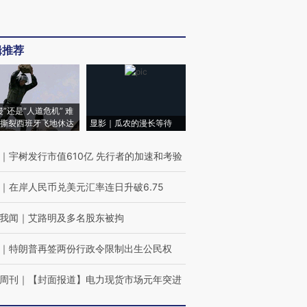
辑推荐
侵”还是“人道危机” 难
撕裂西班牙飞地休达
显影｜瓜农的漫长等待
｜
宇树发行市值610亿 先行者的加速和考验
｜
在岸人民币兑美元汇率连日升破6.75
我闻
｜
艾路明及多名股东被拘
｜
特朗普再签两份行政令限制出生公民权
周刊
｜
【封面报道】电力现货市场元年突进