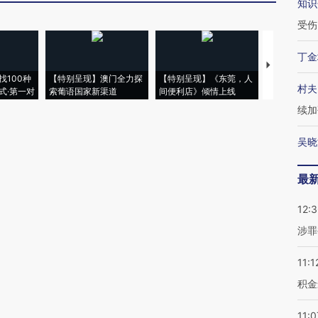
知识
受伤
丁金
【推广】走
找100种
【特别呈现】澳门全力探
【特别呈现】《东莞，人
会，让数智科
村夫
式·第一对
索葡语国家新渠道
间便利店》倾情上线
业
续加
吴晓
最
12:
涉罪
11:1
积金
11:0