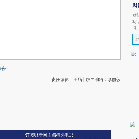
财
财
写
引
峰会
责任编辑：王晶 | 版面编辑：李丽莎
算
订阅财新网主编精选电邮