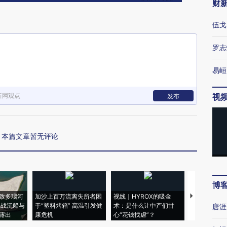
财
伍戈
罗志
易峘
新网观点
视
发布
本篇文章暂无评论
博
致多瑙河
加沙上百万流离失所者困
视线｜HYROX的吸金
马航飞行员
二战沉船与
于“塑料烤箱” 高温引发健
术：是什么让中产们甘
粒摇头丸 尿
唐涯
露出
康危机
心“花钱找虐”？
毒品