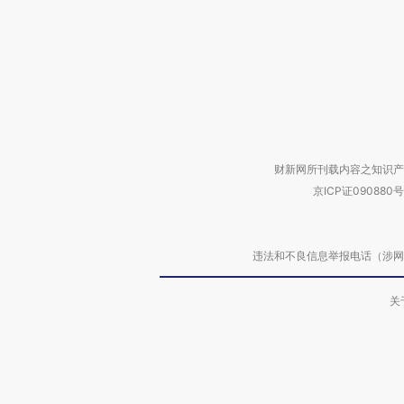
财新网所刊载内容之知识产
京ICP证090880号
违法和不良信息举报电话（涉网络暴力有
关