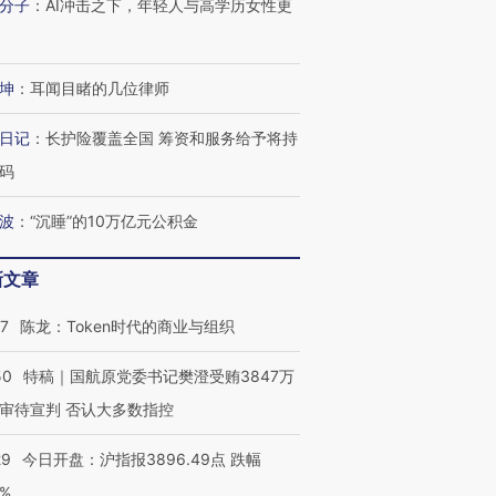
分子
：
AI冲击之下，年轻人与高学历女性更
坤
：
耳闻目睹的几位律师
日记
：
长护险覆盖全国 筹资和服务给予将持
码
波
：
“沉睡”的10万亿元公积金
新文章
07
陈龙：Token时代的商业与组织
50
特稿｜国航原党委书记樊澄受贿3847万
审待宣判 否认大多数指控
29
今日开盘：沪指报3896.49点 跌幅
0%