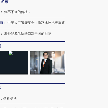
新名家
：
停不下来的价格？
恒
：
中美人工智能竞争：道路比技术更重要
：
海外能源供给缺口对中国的影响
OX的吸金
马航飞行员跨国走私7万
视线｜被称为“蟑螂”的印
频
让中产们甘
粒摇头丸 尿检体内含3种
度Z世代 用街头抗争将教
秘鲁纳斯
”？
毒品
育部长拱下台
13人遇难
进第四届链博
【商旅对话】华住集团
技“链”接产
【特别呈现】寻找100种
CFO：不靠规模取胜，华
【特别呈
客
有意思的生活方式·第三对
住三大增长引擎是什么？
有意思的
：
多看少动