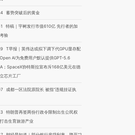
24
蓄势突破后的黄金
51
特稿｜宇树发行市值610亿 先行者的加
考验
29
T早报｜英伟达或拟下调下代GPU显存配
Open AI为免费用户默认提供GPT-5.6
NA；SpaceX协特斯拉宣布斥168亿美元在德
立芯片工厂
07
成都一区法院原院长 被指“违规挂证执
43
特朗普再签两份行政令限制出生公民权
打击生育旅游产业
37
财经早知道｜部分银行房贷利率，降至“2