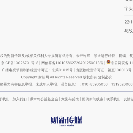
字头
22:1
与战
权为财新传媒及/或相关权利人专属所有或持有。未经许可，禁止进行转载、摘编、
京ICP备10026701号-8
|
网信算备110105862729401250013号
|
京公网安备 11
广播电视节目制作经营许可证：京第01015号
|
出版物经营许可证：第直100013号
Copyright 财新网 All Rights Reserved 版权所有 复制必究
害信息举报、未成年人举报、谣言信息）：010-85905050 13195200605 举报邮
于我们
|
加入我们
|
啄木鸟公益基金会
|
意见与反馈
|
提供新闻线索
|
联系我们
|
友情