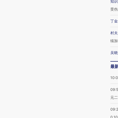
知识
受伤
丁金
村夫
续加
吴晓
最
10:
09:
元二
09:
0.1