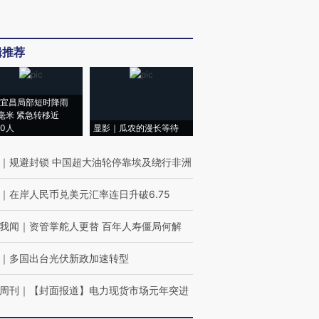
辑推荐
宜昌局部短时降雨
8毫米 紧急转移近
00人
显影｜瓜农的漫长等待
｜
规避封锁 中国超大油轮停靠埃及绕行非洲
｜
在岸人民币兑美元汇率连日升破6.75
我闻
｜
资管掌舵人更替 百年人寿僵局何解
｜
多国出台光伏新政加速转型
周刊
｜
【封面报道】电力现货市场元年突进