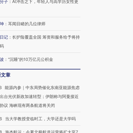
分子
：
AI冲击之下，年轻人与高学历女性更
坤
：
耳闻目睹的几位律师
日记
：
长护险覆盖全国 筹资和服务给予将持
码
波
：
“沉睡”的10万亿元公积金
新文章
3
能源内参｜中东局势催化东南亚能源焦虑
出台光伏新政加速转型；伊朗称与阿曼接近
协议 海峡现有两条航道将关闭
6
当大学教授变临时工，大学还是大学吗
8
海杰航运：今夏北极航道运营将扩大至7