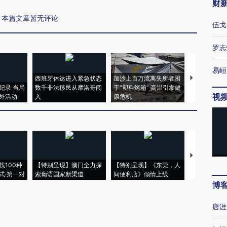
财
本篇文章暂无评论
伍戈
罗志
易峘
西班牙休达进入紧急状态
加沙上百万流离失所者困
视线｜HYR
纪录 当局
数千非法移民从摩洛哥闯
于“塑料烤箱” 高温引发健
术：是什么
视
外活动
入
康危机
心“花钱找虐
【推广】走
找100种
【特别呈现】澳门全力探
【特别呈现】《东莞，人
会，让数智科
式·第一对
索葡语国家新渠道
间便利店》倾情上线
业
博
唐涯