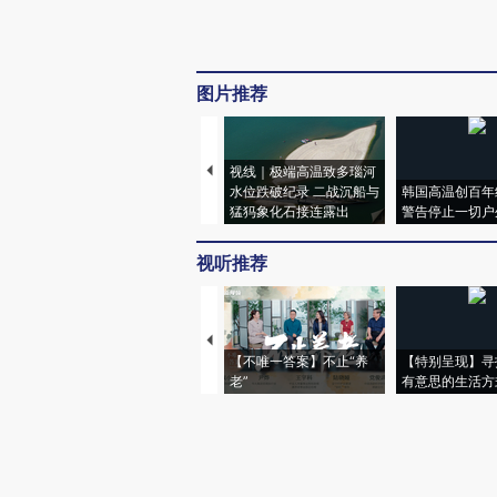
图片推荐
视线｜极端高温致多瑙河
水位跌破纪录 二战沉船与
韩国高温创百年
猛犸象化石接连露出
警告停止一切户
视听推荐
【不唯一答案】不止“养
【特别呈现】寻
老”
有意思的生活方