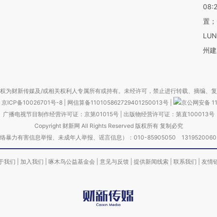
08:
置；
LU
州建
权为财新传媒及/或相关权利人专属所有或持有。未经许可，禁止进行转载、摘编、
京ICP备10026701号-8
|
网信算备110105862729401250013号
|
京公网安备 11
广播电视节目制作经营许可证：京第01015号
|
出版物经营许可证：第直100013号
Copyright 财新网 All Rights Reserved 版权所有 复制必究
害信息举报、未成年人举报、谣言信息）：010-85905050 13195200605 举报邮
于我们
|
加入我们
|
啄木鸟公益基金会
|
意见与反馈
|
提供新闻线索
|
联系我们
|
友情