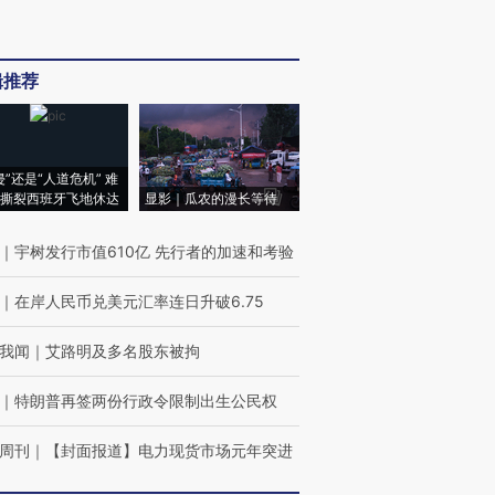
辑推荐
侵”还是“人道危机” 难
撕裂西班牙飞地休达
显影｜瓜农的漫长等待
｜
宇树发行市值610亿 先行者的加速和考验
｜
在岸人民币兑美元汇率连日升破6.75
我闻
｜
艾路明及多名股东被拘
｜
特朗普再签两份行政令限制出生公民权
周刊
｜
【封面报道】电力现货市场元年突进