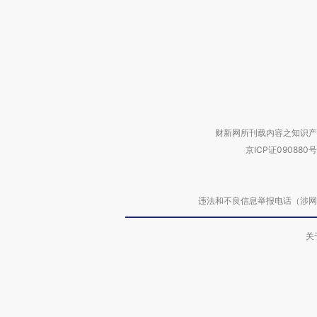
财新网所刊载内容之知识产
京ICP证090880号
违法和不良信息举报电话（涉网络暴力有
关