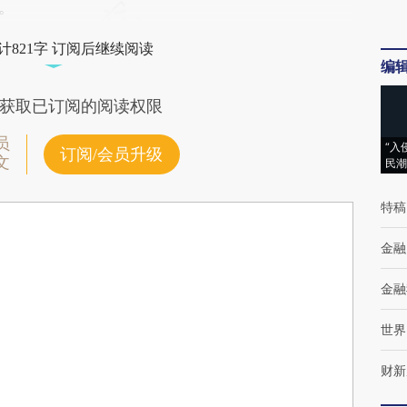
元。
计821字 订阅后继续阅读
编
获取已订阅的阅读权限
员
“入
订阅/会员升级
文
民潮
特稿
金融
金融
世界
财新