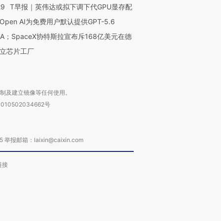
29
T早报｜英伟达或拟下调下代GPU显存配
Open AI为免费用户默认提供GPT-5.6
NA；SpaceX协特斯拉宣布斥168亿美元在德
立芯片工厂
复制及建立镜像等任何使用。
010502034662号
箱：laixin@caixin.com
链接