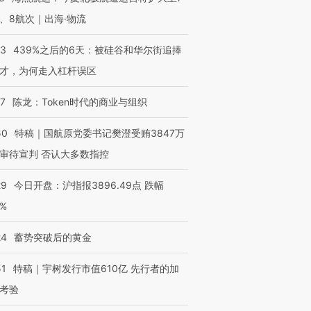
、8航次｜出海·物流
53
439%之后的6天：被硅谷和华尔街追捧
才，为何走入杠杆误区
07
陈龙：Token时代的商业与组织
50
特稿｜国航原党委书记樊澄受贿3847万
审待宣判 否认大多数指控
29
今日开盘：沪指报3896.49点 跌幅
0%
24
蓄势突破后的黄金
51
特稿｜宇树发行市值610亿 先行者的加
考验