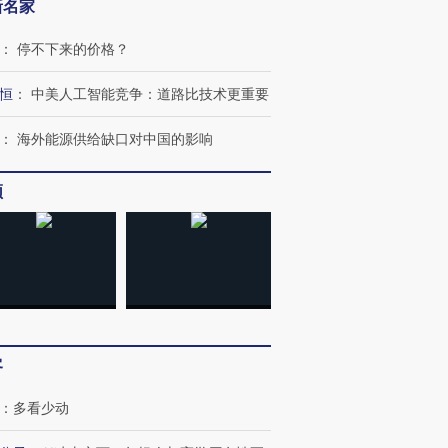
新名家
：
停不下来的价格？
恒
：
中美人工智能竞争：道路比技术更重要
：
海外能源供给缺口对中国的影响
OX的吸金
马航飞行员跨国走私7万
视线｜被称为“蟑螂”的印
让中产们甘
粒摇头丸 尿检体内含3种
度Z世代 用街头抗争将教
秘鲁纳斯
频
”？
毒品
育部长拱下台
13人遇难
进第四届链博
【商旅对话】华住集团
技“链”接产
【特别呈现】寻找100种
CFO：不靠规模取胜，华
【特别呈
有意思的生活方式·第三对
住三大增长引擎是什么？
有意思的
客
：
多看少动