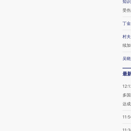
知识
受伤
丁金
村夫
续加
吴晓
最
12:1
多国
达成
11:5
11:3