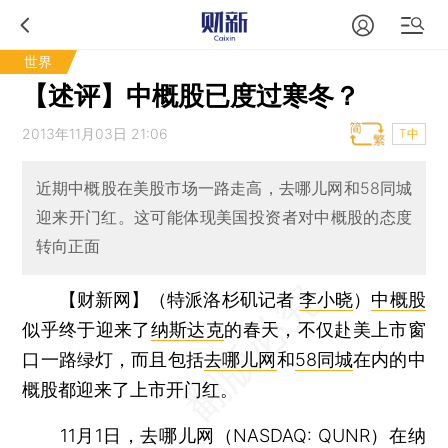
世界
【述评】中概股已度过寒冬？
2013年11月03日 21:06
T中
近期中概股在美股市场一路走高，去哪儿网和58同城
迎来开门红。这可能体现美国投资者对中概股的态度
转向正面
【财新网】（特派洛杉矶记者
李小晓
）
中概股
似乎终于迎来了
纳斯达克
的春天，不仅赴美上市窗
口一路绿灯，而且包括
去哪儿网
和
58同城
在内的中
概股都迎来了上市开门红。
11月1日，去哪儿网（NASDAQ: QUNR）在纳