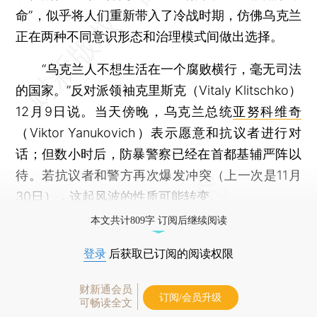
命”，似乎将人们重新带入了冷战时期，仿佛乌克兰
正在两种不同意识形态和治理模式间做出选择。
“乌克兰人不想生活在一个腐败横行，毫无司法
的国家。”反对派领袖克里斯克（Vitaly Klitschko）
12月9日说。当天傍晚，乌克兰总统
亚努科维奇
（Viktor Yanukovich）表示愿意和抗议者进行对
话；但数小时后，防暴警察已经在首都基辅严阵以
待。若抗议者和警方再次爆发冲突（上一次是11月
30日），这起风波的性质可能转变。
本文共计809字 订阅后继续阅读
登录
后获取已订阅的阅读权限
财新通会员
订阅/会员升级
可畅读全文