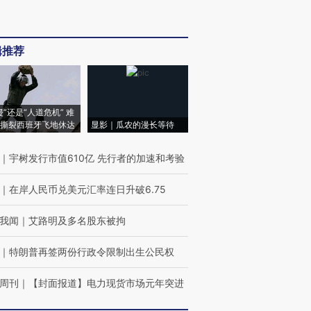
辑推荐
侵”还是“人道危机” 难
撕裂西班牙飞地休达
显影｜瓜农的漫长等待
｜
宇树发行市值610亿 先行者的加速和考验
｜
在岸人民币兑美元汇率连日升破6.75
我闻
｜
艾路明及多名股东被拘
｜
特朗普再签两份行政令限制出生公民权
周刊
｜
【封面报道】电力现货市场元年突进