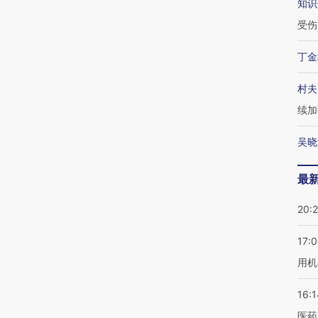
知识
受伤
丁金
村夫
续加
吴晓
最
20:
17:
用机
16:1
医药