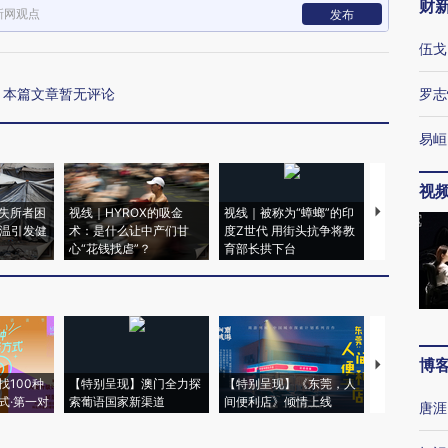
财
新网观点
发布
伍戈
本篇文章暂无评论
罗志
易峘
视
失所者困
视线｜HYROX的吸金
视线｜被称为“蟑螂”的印
视线｜“入侵
高温引发健
术：是什么让中产们甘
度Z世代 用街头抗争将教
机”？难民潮
心“花钱找虐”？
育部长拱下台
飞地休达
博
【推广】走
找100种
【特别呈现】澳门全力探
【特别呈现】《东莞，人
会，让数智科
式·第一对
索葡语国家新渠道
间便利店》倾情上线
业
唐涯