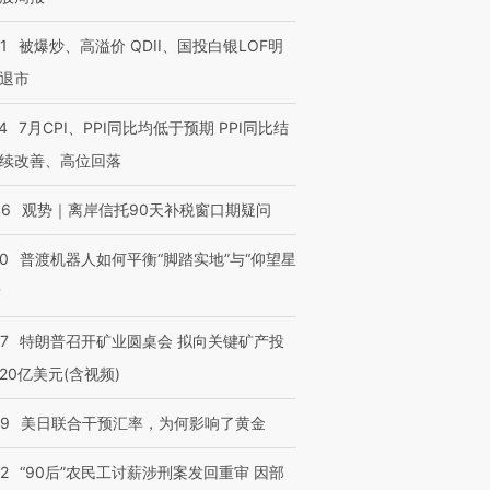
1
被爆炒、高溢价 QDII、国投白银LOF明
退市
4
7月CPI、PPI同比均低于预期 PPI同比结
续改善、高位回落
46
观势｜离岸信托90天补税窗口期疑问
00
普渡机器人如何平衡“脚踏实地”与“仰望星
？
57
特朗普召开矿业圆桌会 拟向关键矿产投
20亿美元(含视频)
09
美日联合干预汇率，为何影响了黄金
32
“90后”农民工讨薪涉刑案发回重审 因部