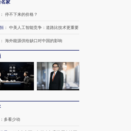
新名家
：
停不下来的价格？
恒
：
中美人工智能竞争：道路比技术更重要
：
海外能源供给缺口对中国的影响
频
”还是“人道危
湖北宜昌局部短时降雨
哈尔滨遭遇短时极端强降
撕裂西班牙
128毫米 紧急转移近
雨 3小时累计雨量超80毫
秘鲁纳斯
4000人
米
13人遇难
客
进第四届链博
【商旅对话】华住集团
技“链”接产
【特别呈现】寻找100种
CFO：不靠规模取胜，华
【特别呈
有意思的生活方式·第三对
住三大增长引擎是什么？
有意思的
：
多看少动