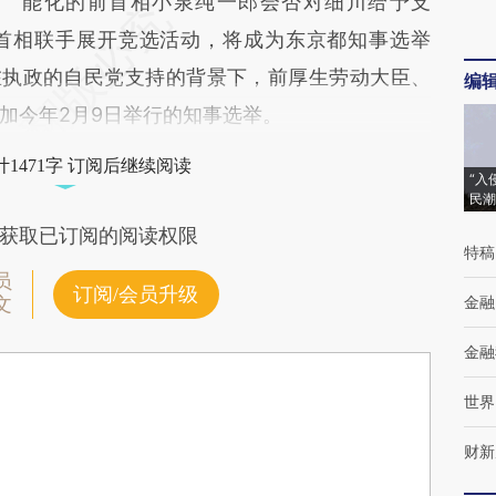
能化的前首相小泉纯一郎会否对细川给予支
首相联手展开竞选活动，将成为东京都知事选举
在执政的自民党支持的背景下，前厚生劳动大臣、
编
加今年2月9日举行的知事选举。
1471字 订阅后继续阅读
“入
民潮
获取已订阅的阅读权限
特稿
员
订阅/会员升级
金融
文
金融
世界
财新