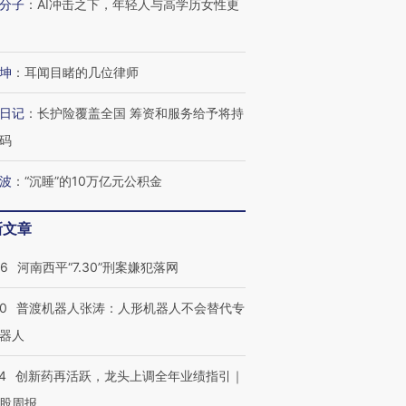
分子
：
AI冲击之下，年轻人与高学历女性更
坤
：
耳闻目睹的几位律师
日记
：
长护险覆盖全国 筹资和服务给予将持
码
波
：
“沉睡”的10万亿元公积金
新文章
26
河南西平“7.30”刑案嫌犯落网
00
普渡机器人张涛：人形机器人不会替代专
器人
4
创新药再活跃，龙头上调全年业绩指引｜
股周报