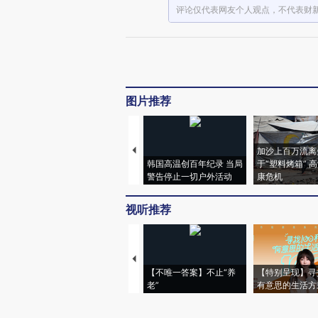
评论仅代表网友个人观点，不代表财
图片推荐
加沙上百万流离
韩国高温创百年纪录 当局
于“塑料烤箱” 
警告停止一切户外活动
康危机
视听推荐
【不唯一答案】不止“养
【特别呈现】寻
老”
有意思的生活方