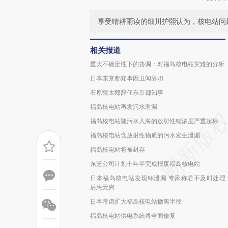
享受晴耕雨读的细川护熙认为，核电站问
相关报道
重大不确定性下的协调：对福岛核电站灾难的分析
日本东京都知事因丑闻辞职
石原慎太郎辞任东京都知事
福岛核电站再发污水泄漏
福岛核电站随污水入海的放射性锶浓度严重超标
福岛核电站含放射性物质的污水发生泄漏
福岛核电站将被封存
东芝公司计划十年半完成报废福岛核电站
日本福岛核电站发现钚泄漏 专家称若不及时处理
后患无穷
日本考虑扩大福岛核电站撤离半径
福岛核电站供电系统将全面修复