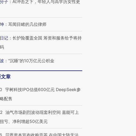
分子
：
AI冲击之下，年轻人与高学历女性更
坤
：
耳闻目睹的几位律师
日记
：
长护险覆盖全国 筹资和服务给予将持
码
波
：
“沉睡”的10万亿元公积金
新文章
0
宇树科技IPO估值600亿元 DeepSeek参
略配售
22
油气市场剧烈波动现套利空间 嘉能可上
扭亏、净利增超50亿美元
6
贝恩资本宣布收购贡茶 在中国大陆无法