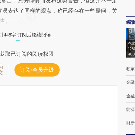
经常出于充分谨慎而发布这类警告，但这并不一定
官员表达了同样的观点，称已经存在一些疑问，关
告。
编
计448字 订阅后继续阅读
湖北
12
获取已订阅的阅读权限
40
员
独家
订阅/会员升级
文
金融
金融
能源
财新