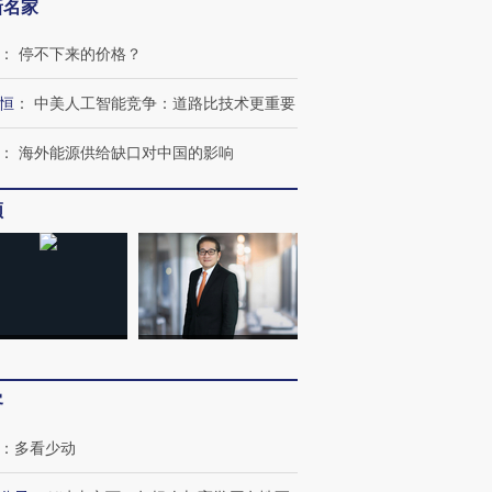
新名家
：
停不下来的价格？
恒
：
中美人工智能竞争：道路比技术更重要
：
海外能源供给缺口对中国的影响
OX的吸金
马航飞行员跨国走私7万
视线｜被称为“蟑螂”的印
频
让中产们甘
粒摇头丸 尿检体内含3种
度Z世代 用街头抗争将教
秘鲁纳斯
”？
毒品
育部长拱下台
13人遇难
进第四届链博
【商旅对话】华住集团
技“链”接产
【特别呈现】寻找100种
CFO：不靠规模取胜，华
【特别呈
客
有意思的生活方式·第三对
住三大增长引擎是什么？
有意思的
：
多看少动