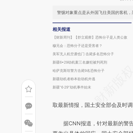
警惕对象重点是从外国飞往美国的客机，
相关报道
【财新周刊】【舒立观察】恐怖分子是人类公敌
穆兄会：恐怖分子还是受害者？
美军无人机空袭也门 击毙多名恐怖分子
新疆6•29劫机案三名嫌犯被判死刑
哈萨克斯坦警方击毙9名恐怖分子
新疆劫机者称本欲劫机外逃
新疆“6·29”劫机事件始末
取最新情报，国土安全部会及时调
据CNN报道，针对最新的警告