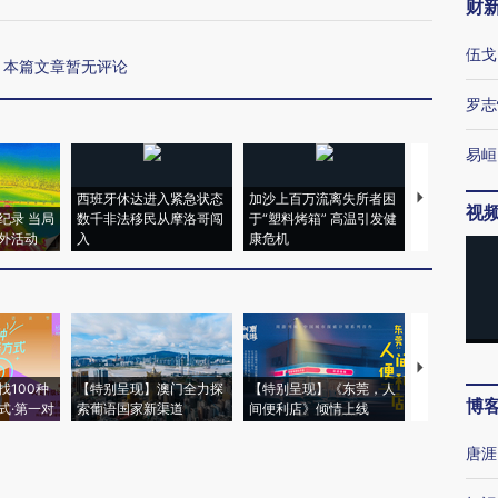
财
伍戈
本篇文章暂无评论
罗志
易峘
西班牙休达进入紧急状态
加沙上百万流离失所者困
视线｜HYR
视
纪录 当局
数千非法移民从摩洛哥闯
于“塑料烤箱” 高温引发健
术：是什么
外活动
入
康危机
心“花钱找虐
【推广】走
找100种
【特别呈现】澳门全力探
【特别呈现】《东莞，人
会，让数智科
博
式·第一对
索葡语国家新渠道
间便利店》倾情上线
业
唐涯