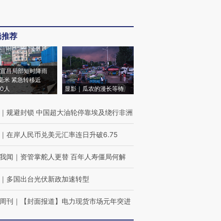
辑推荐
宜昌局部短时降雨
8毫米 紧急转移近
00人
显影｜瓜农的漫长等待
｜
规避封锁 中国超大油轮停靠埃及绕行非洲
｜
在岸人民币兑美元汇率连日升破6.75
我闻
｜
资管掌舵人更替 百年人寿僵局何解
｜
多国出台光伏新政加速转型
周刊
｜
【封面报道】电力现货市场元年突进