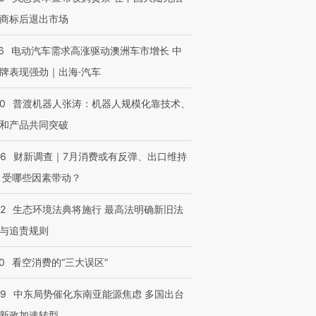
商标后退出市场
6
电动汽车需求高涨驱动澳洲车市增长 中
牌表现强劲｜出海·汽车
00
普渡机器人张涛：机器人规模化靠技术、
和产品共同突破
56
财新调查｜7月消费或有反弹、出口维持
 受哪些因素带动？
42
生态环境法典将施行 最高法明确新旧法
与追责规则
0
看空消费的“三大误区”
59
中东局势催化东南亚能源焦虑 多国出台
新政加速转型