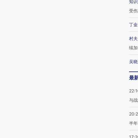
知识
受伤
丁金
村夫
续加
吴晓
最
22:1
与战
20:
半年
17:2