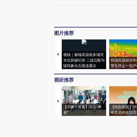
图片推荐
视线｜极端高温致多瑙河
水位跌破纪录 二战沉船与
韩国高温创百年
猛犸象化石接连露出
警告停止一切户
视听推荐
【不唯一答案】不止“养
【特别呈现】寻
老”
有意思的生活方