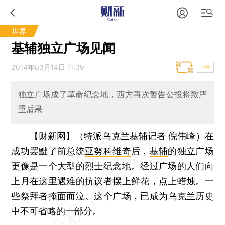
世界
基辅独立广场见闻
2014年03月14日 11:39
T中
独立广场成了革命纪念地，西方再次警告公投将致严
重后果
【财新网】（特派乌克兰基辅记者 倪伟峰）
在
成功罢黜了前总统
亚努科维奇
后，
基辅
的独立广场
更像是一个大型的烈士纪念地。经过广场的人们向
上月在这里遇难的抗议者摆上鲜花，点上蜡烛。一
些祭拜者掩面而泣。这个广场，已成为乌克兰历史
中不可省略的一部分。