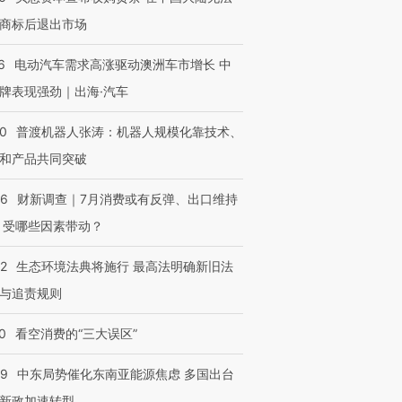
商标后退出市场
6
电动汽车需求高涨驱动澳洲车市增长 中
牌表现强劲｜出海·汽车
00
普渡机器人张涛：机器人规模化靠技术、
和产品共同突破
56
财新调查｜7月消费或有反弹、出口维持
 受哪些因素带动？
42
生态环境法典将施行 最高法明确新旧法
与追责规则
0
看空消费的“三大误区”
59
中东局势催化东南亚能源焦虑 多国出台
新政加速转型