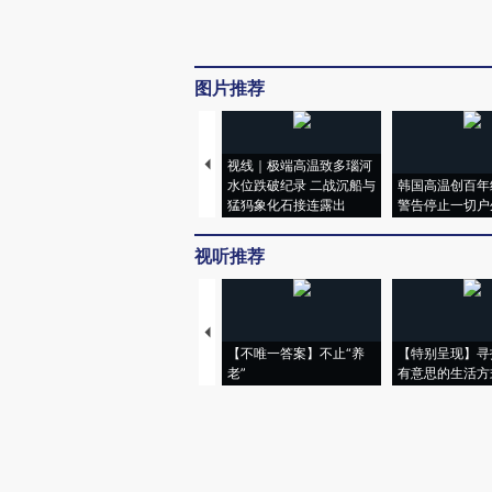
图片推荐
视线｜极端高温致多瑙河
水位跌破纪录 二战沉船与
韩国高温创百年
猛犸象化石接连露出
警告停止一切户
视听推荐
【不唯一答案】不止“养
【特别呈现】寻
老”
有意思的生活方