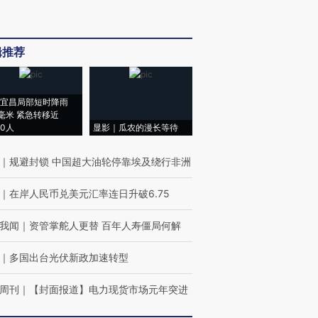
辑推荐
宜昌局部短时降雨
8毫米 紧急转移近
00人
显影｜瓜农的漫长等待
｜
规避封锁 中国超大油轮停靠埃及绕行非洲
｜
在岸人民币兑美元汇率连日升破6.75
我闻
｜
资管掌舵人更替 百年人寿僵局何解
｜
多国出台光伏新政加速转型
周刊
｜
【封面报道】电力现货市场元年突进