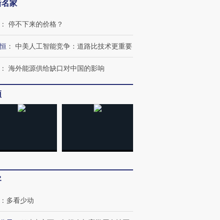
新名家
：
停不下来的价格？
恒
：
中美人工智能竞争：道路比技术更重要
：
海外能源供给缺口对中国的影响
OX的吸金
马航飞行员跨国走私7万
视线｜被称为“蟑螂”的印
让中产们甘
粒摇头丸 尿检体内含3种
度Z世代 用街头抗争将教
秘鲁纳斯
”？
毒品
育部长拱下台
13人遇难
频
进第四届链博
【商旅对话】华住集团
技“链”接产
【特别呈现】寻找100种
CFO：不靠规模取胜，华
【特别呈
有意思的生活方式·第三对
住三大增长引擎是什么？
有意思的
客
：
多看少动