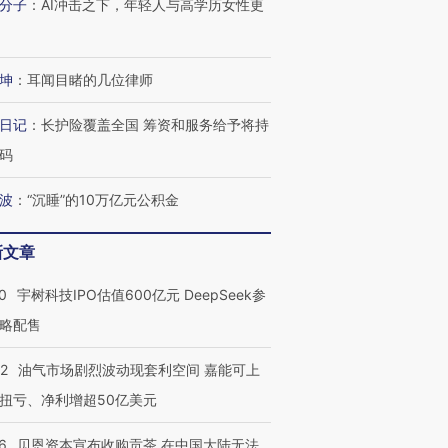
分子
：
AI冲击之下，年轻人与高学历女性更
坤
：
耳闻目睹的几位律师
日记
：
长护险覆盖全国 筹资和服务给予将持
码
波
：
“沉睡”的10万亿元公积金
新文章
0
宇树科技IPO估值600亿元 DeepSeek参
略配售
22
油气市场剧烈波动现套利空间 嘉能可上
扭亏、净利增超50亿美元
6
贝恩资本宣布收购贡茶 在中国大陆无法