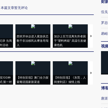
财
本篇文章暂无评论
伍戈
罗志
易峘
西班牙休达进入紧急状态
加沙上百万流离失所者困
视线｜HYR
纪录 当局
数千非法移民从摩洛哥闯
于“塑料烤箱” 高温引发健
术：是什么
外活动
入
康危机
心“花钱找虐
视
【推广】走
找100种
【特别呈现】澳门全力探
【特别呈现】《东莞，人
会，让数智科
式·第一对
索葡语国家新渠道
间便利店》倾情上线
业
博
唐涯