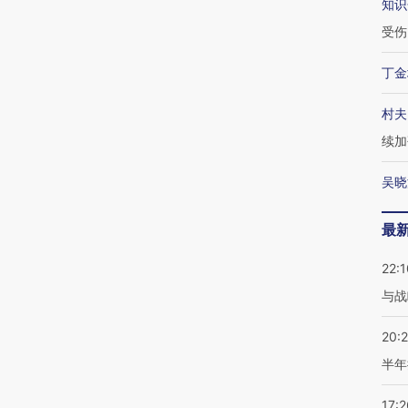
知识
受伤
丁金
村夫
续加
吴晓
最
22:1
与战
20:
半年
17:2