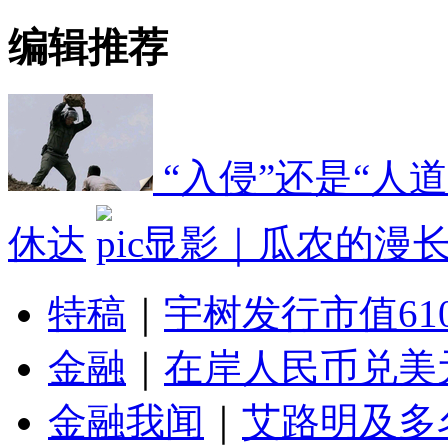
编辑推荐
“入侵”还是“人
休达
显影｜瓜农的漫
特稿
｜
宇树发行市值61
金融
｜
在岸人民币兑美元
金融我闻
｜
艾路明及多