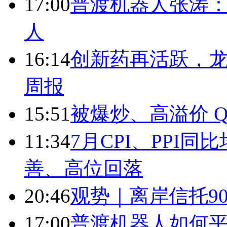
17:00
普渡机器人张涛
人
16:14
创新药再活跃，
周报
15:51
被爆炒、高溢价 Q
11:34
7月CPI、PPI同
善、高位回落
20:46
观势｜离岸信托9
17:00
普渡机器人如何平