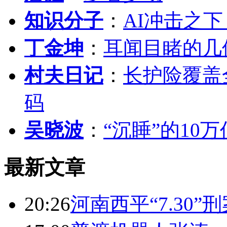
知识分子
：
AI冲击之
丁金坤
：
耳闻目睹的几
村夫日记
：
长护险覆盖
码
吴晓波
：
“沉睡”的10
最新文章
20:26
河南西平“7.30”