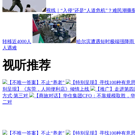
视线｜“入侵”还是“人道危机”？难民潮撕
转移近4000人
哈尔滨遭遇短时极端强降雨 
人遇难
视听推荐
【不唯一答案】不止“养老”
【特别呈现】寻找100种有意
别呈现】《东莞，人间便利店》倾情上线
【推广】走进第四
方式·第三对
【商旅对话】华住集团CFO：不靠规模取胜，
二对
【不唯一答案】不止“养老”
【特别呈现】寻找100种有意