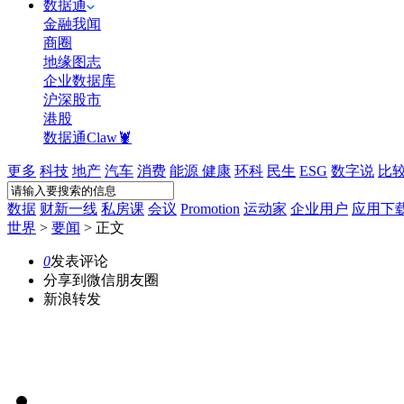
数据通
金融我闻
商圈
地缘图志
企业数据库
沪深股市
港股
数据通Claw🦞
更多
科技
地产
汽车
消费
能源
健康
环科
民生
ESG
数字说
比
数据
财新一线
私房课
会议
Promotion
运动家
企业用户
应用下
世界
>
要闻
>
正文
0
发表评论
分享到微信朋友圈
新浪转发