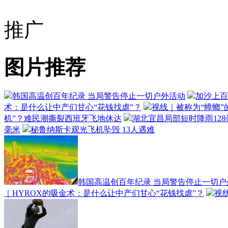
推广
图片推荐
韩国高温创百年纪录 当局警告停止一切户外活动
加沙上百
术：是什么让中产们甘心“花钱找虐”？
视线｜被称为“蟑螂”
机”？难民潮撕裂西班牙飞地休达
湖北宜昌局部短时降雨128毫
毫米
秘鲁纳斯卡观光飞机坠毁 13人遇难
韩国高温创百年纪录 当局警告停止一切户
｜HYROX的吸金术：是什么让中产们甘心“花钱找虐”？
视