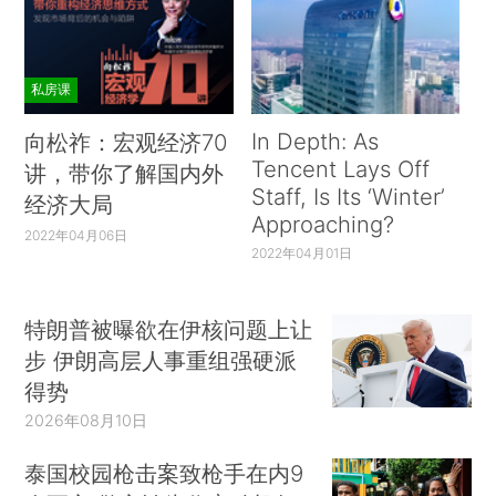
私房课
In Depth: As
向松祚：宏观经济70
Tencent Lays Off
讲，带你了解国内外
Staff, Is Its ‘Winter’
经济大局
Approaching?
2022年04月06日
2022年04月01日
特朗普被曝欲在伊核问题上让
步 伊朗高层人事重组强硬派
得势
2026年08月10日
泰国校园枪击案致枪手在内9