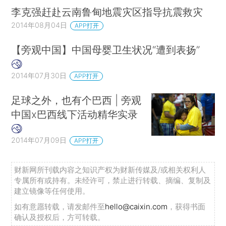
李克强赶赴云南鲁甸地震灾区指导抗震救灾
2014年08月04日
APP打开
【旁观中国】中国母婴卫生状况“遭到表扬”
2014年07月30日
APP打开
足球之外，也有个巴西 | 旁观
中国x巴西线下活动精华实录
2014年07月09日
APP打开
财新网所刊载内容之知识产权为财新传媒及/或相关权利人
专属所有或持有。未经许可，禁止进行转载、摘编、复制及
建立镜像等任何使用。
如有意愿转载，请发邮件至
hello@caixin.com
，获得书面
确认及授权后，方可转载。