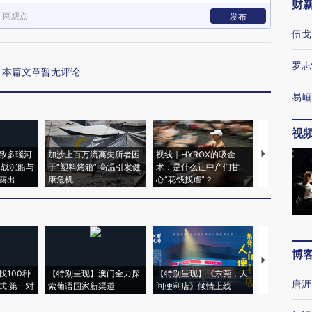
财
新网观点
发布
伍戈
罗志
本篇文章暂无评论
易峘
视
致多瑙河
加沙上百万流离失所者困
视线｜HYROX的吸金
马航飞行员
二战沉船与
于“塑料烤箱” 高温引发健
术：是什么让中产们甘
粒摇头丸 尿
露出
康危机
心“花钱找虐”？
毒品
博
【推广】走
找100种
【特别呈现】澳门全力探
【特别呈现】《东莞，人
会，让数智科
唐涯
式·第一对
索葡语国家新渠道
间便利店》倾情上线
业