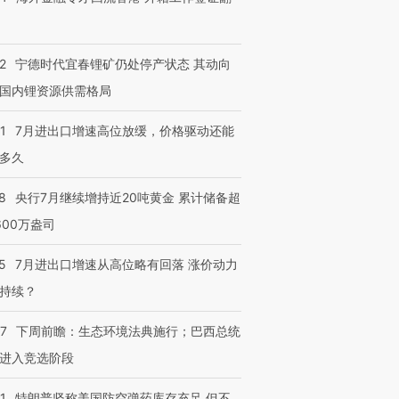
2
宁德时代宜春锂矿仍处停产状态 其动向
国内锂资源供需格局
1
7月进出口增速高位放缓，价格驱动还能
多久
8
央行7月继续增持近20吨黄金 累计储备超
600万盎司
5
7月进出口增速从高位略有回落 涨价动力
持续？
07
下周前瞻：生态环境法典施行；巴西总统
进入竞选阶段
1
特朗普坚称美国防空弹药库存充足 但不