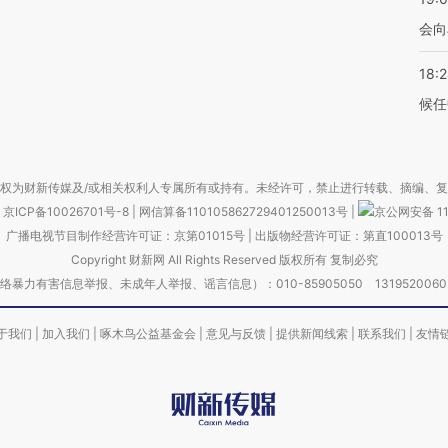
会向
18:
候任
权为财新传媒及/或相关权利人专属所有或持有。未经许可，禁止进行转载、摘编、
京ICP备10026701号-8
|
网信算备110105862729401250013号
|
京公网安备 11
广播电视节目制作经营许可证：京第01015号
|
出版物经营许可证：第直100013号
Copyright 财新网 All Rights Reserved 版权所有 复制必究
害信息举报、未成年人举报、谣言信息）：010-85905050 13195200605 举报邮
于我们
|
加入我们
|
啄木鸟公益基金会
|
意见与反馈
|
提供新闻线索
|
联系我们
|
友情