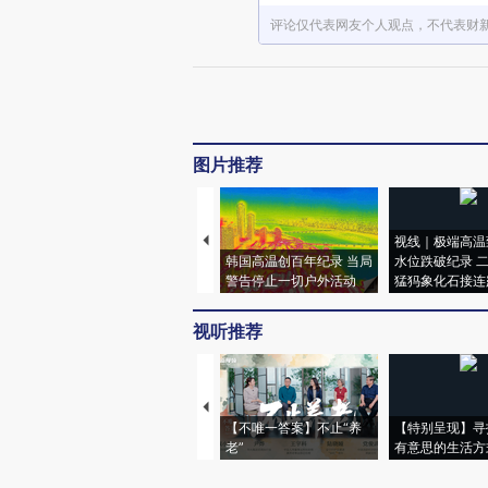
评论仅代表网友个人观点，不代表财
图片推荐
视线｜极端高温
韩国高温创百年纪录 当局
水位跌破纪录 
警告停止一切户外活动
猛犸象化石接连
视听推荐
【不唯一答案】不止“养
【特别呈现】寻
老”
有意思的生活方