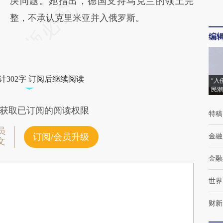
决问题。她指出，德国支持乌克兰的领土完
整，不承认克里米亚并入俄罗斯。
编
计302字 订阅后继续阅读
“入
民潮
获取已订阅的阅读权限
特稿
员
金融
订阅/会员升级
文
金融
世界
财新