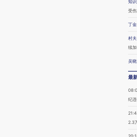
知识
受伤
丁金
村夫
续加
吴晓
最
08:
纪违
21:
2.
20: