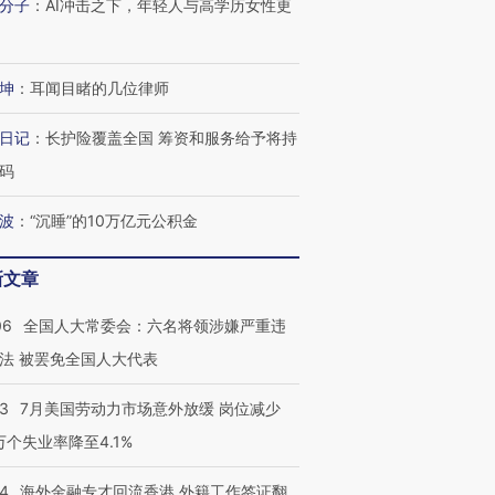
分子
：
AI冲击之下，年轻人与高学历女性更
坤
：
耳闻目睹的几位律师
日记
：
长护险覆盖全国 筹资和服务给予将持
码
波
：
“沉睡”的10万亿元公积金
新文章
06
全国人大常委会：六名将领涉嫌严重违
法 被罢免全国人大代表
43
7月美国劳动力市场意外放缓 岗位减少
3万个失业率降至4.1%
14
海外金融专才回流香港 外籍工作签证翻