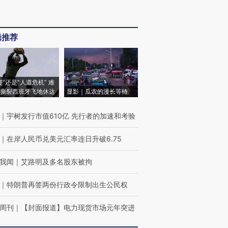
辑推荐
侵”还是“人道危机” 难
撕裂西班牙飞地休达
显影｜瓜农的漫长等待
｜
宇树发行市值610亿 先行者的加速和考验
｜
在岸人民币兑美元汇率连日升破6.75
我闻
｜
艾路明及多名股东被拘
｜
特朗普再签两份行政令限制出生公民权
周刊
｜
【封面报道】电力现货市场元年突进