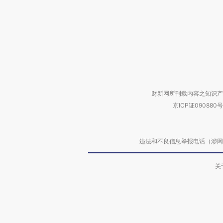
财新网所刊载内容之知识产
京ICP证090880号
违法和不良信息举报电话（涉网络暴力有
关