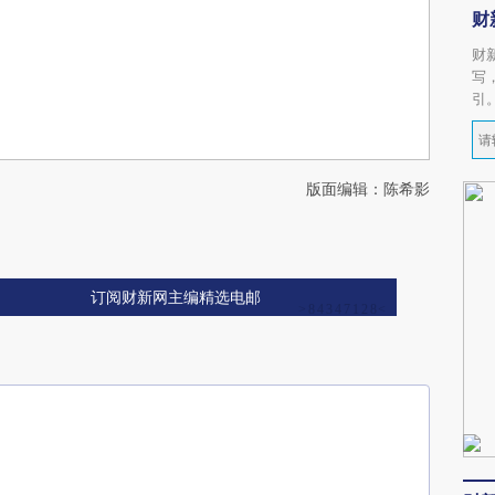
财
财
写
引
版面编辑：陈希影
订阅财新网主编精选电邮