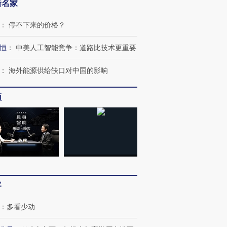
新名家
：
停不下来的价格？
恒
：
中美人工智能竞争：道路比技术更重要
：
海外能源供给缺口对中国的影响
频
跨国走私7万
视线｜被称为“蟑螂”的印
视线｜“入侵”还是“人道危
检体内含3种
度Z世代 用街头抗争将教
机”？难民潮撕裂西班牙
秘鲁纳斯
育部长拱下台
飞地休达
13人遇难
客
进第四届链博
【商旅对话】华住集团
技“链”接产
【特别呈现】寻找100种
CFO：不靠规模取胜，华
【特别呈
：
多看少动
有意思的生活方式·第三对
住三大增长引擎是什么？
有意思的