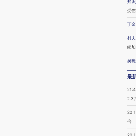
知识
受伤
丁金
村夫
续加
吴晓
最
21:
2.
20:
倍
20:1