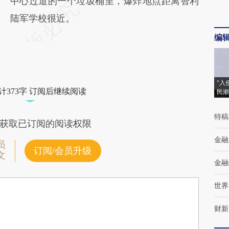
中心过道的一个垃圾桶里，爆炸地点距离智利
陆军学校很近。
编
“入
计373字 订阅后继续阅读
民潮
特稿
获取已订阅的阅读权限
金融
员
订阅/会员升级
文
金融
世界
财新