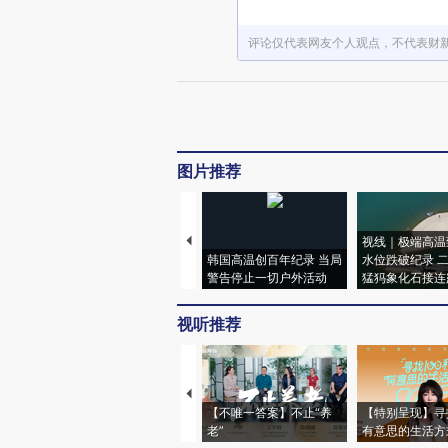
评论仅代表网友个人观点，不代表财
图片推荐
视线｜极端高温
韩国高温创百年纪录 当局
水位跌破纪录 
警告停止一切户外活动
猛犸象化石接连
视听推荐
【不唯一答案】不止“养
【特别呈现】寻
老”
有意思的生活方