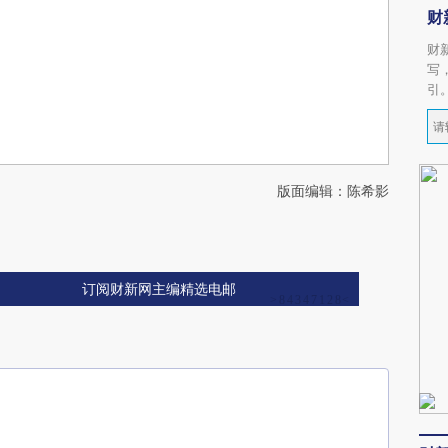
财
财
写
引
版面编辑：陈希影
订阅财新网主编精选电邮