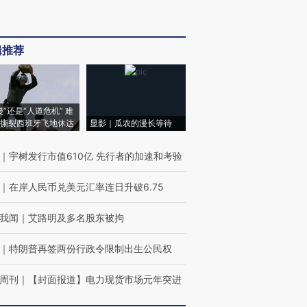
辑推荐
侵”还是“人道危机” 难
撕裂西班牙飞地休达
显影｜瓜农的漫长等待
｜
宇树发行市值610亿 先行者的加速和考验
｜
在岸人民币兑美元汇率连日升破6.75
我闻
｜
艾路明及多名股东被拘
｜
特朗普再签两份行政令限制出生公民权
周刊
｜
【封面报道】电力现货市场元年突进