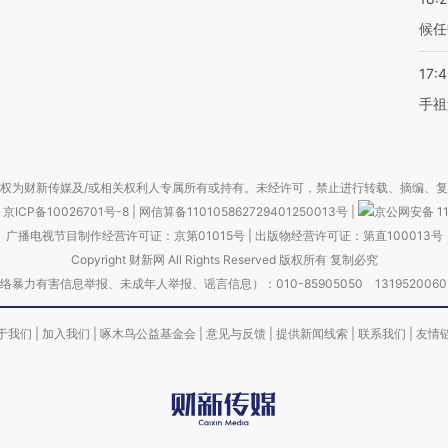
候任
17:
手祖
权为财新传媒及/或相关权利人专属所有或持有。未经许可，禁止进行转载、摘编、
京ICP备10026701号-8
|
网信算备110105862729401250013号
|
京公网安备 11
广播电视节目制作经营许可证：京第01015号
|
出版物经营许可证：第直100013号
Copyright 财新网 All Rights Reserved 版权所有 复制必究
害信息举报、未成年人举报、谣言信息）：010-85905050 13195200605 举报邮
于我们
|
加入我们
|
啄木鸟公益基金会
|
意见与反馈
|
提供新闻线索
|
联系我们
|
友情