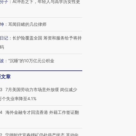
分子
：
AI冲击之下，年轻人与高学历女性更
坤
：
耳闻目睹的几位律师
日记
：
长护险覆盖全国 筹资和服务给予将持
码
波
：
“沉睡”的10万亿元公积金
新文章
43
7月美国劳动力市场意外放缓 岗位减少
3万个失业率降至4.1%
14
海外金融专才回流香港 外籍工作签证翻
2
宁德时代宜春锂矿仍处停产状态 其动向