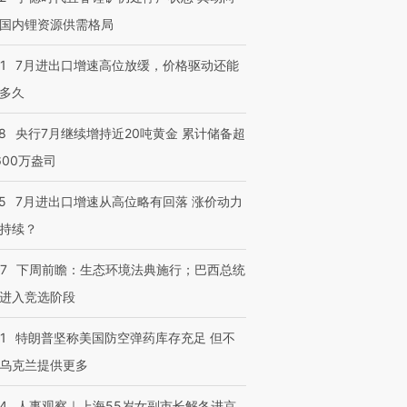
国内锂资源供需格局
1
7月进出口增速高位放缓，价格驱动还能
多久
8
央行7月继续增持近20吨黄金 累计储备超
600万盎司
5
7月进出口增速从高位略有回落 涨价动力
持续？
07
下周前瞻：生态环境法典施行；巴西总统
进入竞选阶段
1
特朗普坚称美国防空弹药库存充足 但不
乌克兰提供更多
24
人事观察｜上海55岁女副市长解冬进京