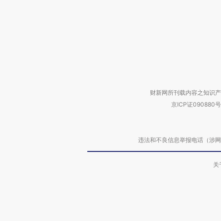
财新网所刊载内容之知识产
京ICP证090880号
违法和不良信息举报电话（涉网络暴力有
关