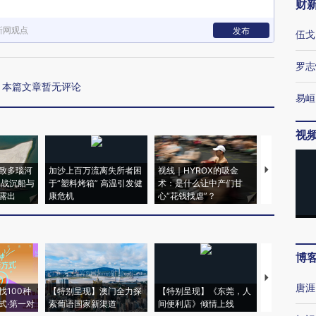
财
新网观点
发布
伍戈
罗志
本篇文章暂无评论
易峘
视
致多瑙河
加沙上百万流离失所者困
视线｜HYROX的吸金
马航飞行员
二战沉船与
于“塑料烤箱” 高温引发健
术：是什么让中产们甘
粒摇头丸 尿
露出
康危机
心“花钱找虐”？
毒品
博
【推广】走
唐涯
找100种
【特别呈现】澳门全力探
【特别呈现】《东莞，人
会，让数智科
式·第一对
索葡语国家新渠道
间便利店》倾情上线
业