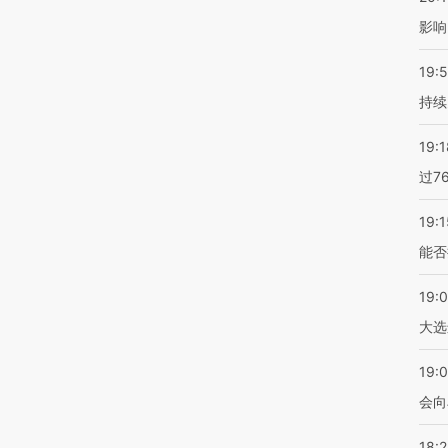
影响
19:5
持续
19:1
过7
19:1
能否
19:
大选
19:0
会向
18: