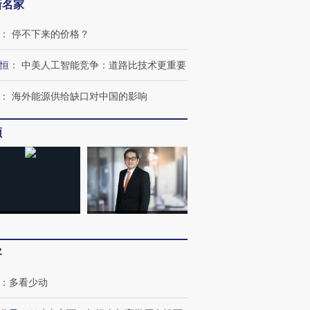
新名家
：
停不下来的价格？
恒
：
中美人工智能竞争：道路比技术更重要
：
海外能源供给缺口对中国的影响
频
跨国走私7万
视线｜被称为“蟑螂”的印
视线｜“入侵”还是“人道危
检体内含3种
度Z世代 用街头抗争将教
机”？难民潮撕裂西班牙
秘鲁纳斯
育部长拱下台
飞地休达
13人遇难
客
进第四届链博
【商旅对话】华住集团
：
多看少动
技“链”接产
【特别呈现】寻找100种
CFO：不靠规模取胜，华
【特别呈
有意思的生活方式·第三对
住三大增长引擎是什么？
有意思的