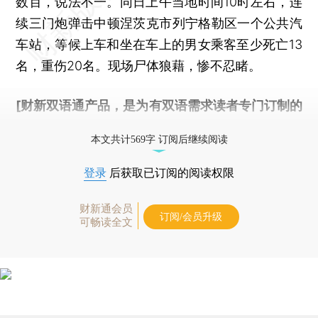
数百，说法不一。同日上午当地时间10时左右，连
续三门炮弹击中顿涅茨克市列宁格勒区一个公共汽
车站，等候上车和坐在车上的男女乘客至少死亡13
名，重伤20名。现场尸体狼藉，惨不忍睹。
[财新双语通产品，是为有双语需求读者专门订制的
优惠产品，
按此可享超值优惠订阅
。]
本文共计569字 订阅后继续阅读
登录
后获取已订阅的阅读权限
财新通会员
订阅/会员升级
可畅读全文