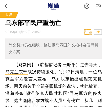
世界
乌东部平民严重伤亡
2015年01月22日 20:57
T中
外交努力仍在继续，德法俄乌四国外长柏林会晤寻解
决方案
【财新网】（驻基辅记者 王昭阳）
过去两天，
乌克兰东部
战况持续激化。1月22日清晨，一位乌
克兰军方发言人宣布：乌方决定撤出顿涅茨克机
场。两天前关于全部夺回机场的说法，就此放弃。
沿着整条“顿涅茨克人民共和国”同乌军方的停火
线，炮声隆隆。双方战斗人员互有伤亡；从几十到