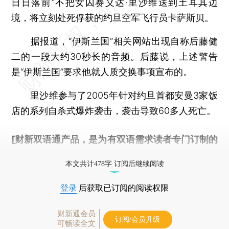
日日落前”不把女囚赛义达·里沙维送到土耳其边
境，将立刻处死俘获的约旦空军飞行员卡萨斯贝。
据报道，“伊斯兰国”相关网站出现自称后藤健
二的一段大约30秒长的音频。后藤说，上述警告
是“伊斯兰国”要求他就人质交换事项宣布的。
里沙维参与了2005年针对约旦首都安曼3家饭
店的系列自杀式爆炸袭击，袭击导致60多人死亡。
[财新双语通产品，是为有双语需求读者专门订制的
优惠产品，
按此可享超值优惠订阅
。]
本文共计478字 订阅后继续阅读
登录
后获取已订阅的阅读权限
财新通会员
订阅/会员升级
可畅读全文