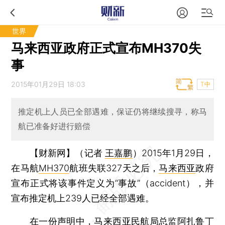
世界
马来西亚政府正式宣布MH370失
事
2015年01月29日 18:03
T中
推定机上人员已全部遇难，保证仍将继续搜寻，称马
航已准备好进行赔偿
【财新网】（记者
王嘉鹏
）
2015年1月29日，
在马航
MH370
航班失联327天之后，
马来西亚
政府
宣布正式将该事件定义为“事故”（accident），并
宣布推定机上239人已经全部遇难。
在一份声明中，马来西亚民航局总监阿扎鲁丁