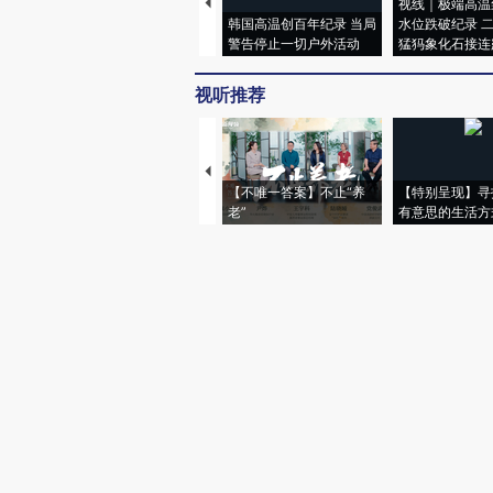
视线｜极端高温
韩国高温创百年纪录 当局
水位跌破纪录 
警告停止一切户外活动
猛犸象化石接连
视听推荐
【不唯一答案】不止“养
【特别呈现】寻
老”
有意思的生活方