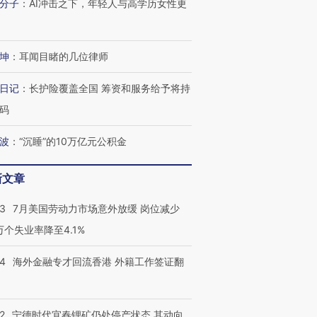
跨国走私7万
分子
：
AI冲击之下，年轻人与高学历女性更
视线｜被称为“蟑螂”的印
视线｜“入侵”还是“人道危
检体内含3种
度Z世代 用街头抗争将教
机”？难民潮撕裂西班牙
秘鲁纳斯
育部长拱下台
飞地休达
13人遇难
坤
：
耳闻目睹的几位律师
日记
：
长护险覆盖全国 筹资和服务给予将持
码
进第四届链博
【商旅对话】华住集团
技“链”接产
【特别呈现】寻找100种
CFO：不靠规模取胜，华
【特别呈
有意思的生活方式·第三对
住三大增长引擎是什么？
有意思的
波
：
“沉睡”的10万亿元公积金
新文章
43
7月美国劳动力市场意外放缓 岗位减少
3万个失业率降至4.1%
14
海外金融专才回流香港 外籍工作签证翻
2
宁德时代宜春锂矿仍处停产状态 其动向