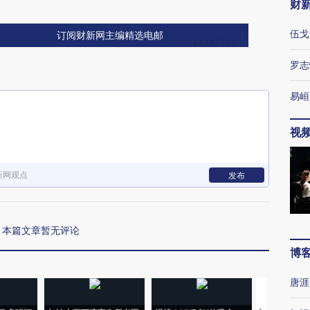
财
伍戈
订阅财新网主编精选电邮
罗志
易峘
视
新网观点
发布
本篇文章暂无评论
博
唐涯