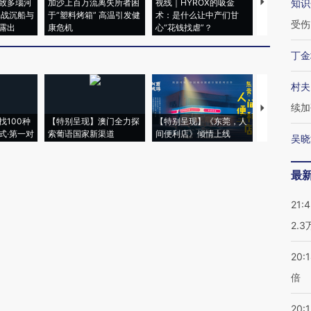
致多瑙河
加沙上百万流离失所者困
视线｜HYROX的吸金
马航飞行员
知识
二战沉船与
于“塑料烤箱” 高温引发健
术：是什么让中产们甘
粒摇头丸 尿
受伤
露出
康危机
心“花钱找虐”？
毒品
丁金
村夫
续加
【推广】走
找100种
【特别呈现】澳门全力探
【特别呈现】《东莞，人
会，让数智科
式·第一对
索葡语国家新渠道
间便利店》倾情上线
业
吴晓
最
21:
2.
20:
倍
20:1