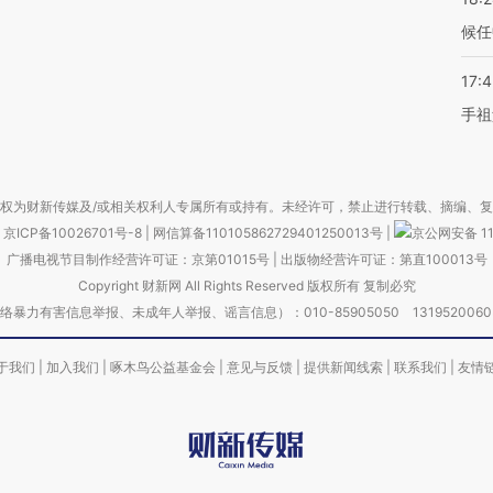
候任
17:
手祖
权为财新传媒及/或相关权利人专属所有或持有。未经许可，禁止进行转载、摘编、
京ICP备10026701号-8
|
网信算备110105862729401250013号
|
京公网安备 11
广播电视节目制作经营许可证：京第01015号
|
出版物经营许可证：第直100013号
Copyright 财新网 All Rights Reserved 版权所有 复制必究
害信息举报、未成年人举报、谣言信息）：010-85905050 13195200605 举报邮
于我们
|
加入我们
|
啄木鸟公益基金会
|
意见与反馈
|
提供新闻线索
|
联系我们
|
友情