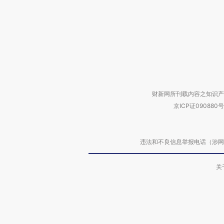
财新网所刊载内容之知识产
京ICP证090880号
违法和不良信息举报电话（涉网络暴力有
关