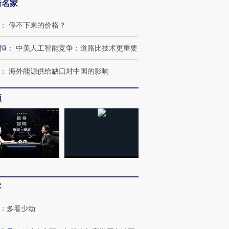
新名家
：
停不下来的价格？
恒
：
中美人工智能竞争：道路比技术更重要
：
海外能源供给缺口对中国的影响
频
客
：
多看少动