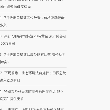
国内锂资源供需格局
1
7月进出口增速高位放缓，价格驱动还能
多久
8
央行7月继续增持近20吨黄金 累计储备超
600万盎司
5
7月进出口增速从高位略有回落 涨价动力
持续？
07
下周前瞻：生态环境法典施行；巴西总统
进入竞选阶段
1
特朗普坚称美国防空弹药库存充足 但不
乌克兰提供更多
24
人事观察｜上海55岁女副市长解冬进京