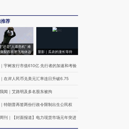
辑推荐
侵”还是“人道危机” 难
撕裂西班牙飞地休达
显影｜瓜农的漫长等待
｜
宇树发行市值610亿 先行者的加速和考验
｜
在岸人民币兑美元汇率连日升破6.75
我闻
｜
艾路明及多名股东被拘
｜
特朗普再签两份行政令限制出生公民权
周刊
｜
【封面报道】电力现货市场元年突进