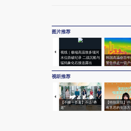
图片推荐
视线｜极端高温致多瑙河
水位跌破纪录 二战沉船与
韩国高温创百年
猛犸象化石接连露出
警告停止一切户
视听推荐
【不唯一答案】不止“养
【特别呈现】寻
老”
有意思的生活方