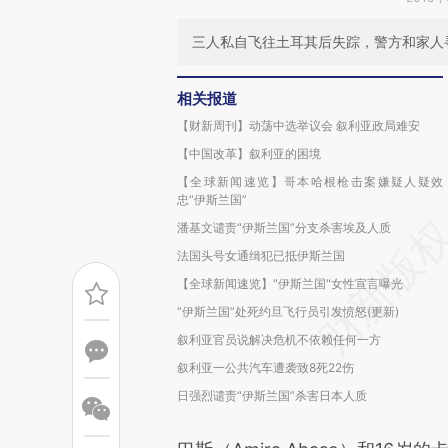
三人私自飞往土耳其后失踪，警方和家人
相关报道
【财新周刊】动荡中选举议会 叙利亚政局难安
【中国改革】叙利亚的困境
【全球新闻速览】哥本哈根枪击案嫌疑人疑效
忠“伊斯兰国”
潘基文谴责“伊斯兰国”分支杀害埃及人质
法国头号女通缉犯已抵伊斯兰国
【全球新闻速览】"伊斯兰国"女性宣言曝光
“伊斯兰国”处死约旦飞行员引发愤怒(更新)
叙利亚官员说解决危机不依赖任何一方
叙利亚一公共汽车遭袭致8死22伤
日强烈谴责“伊斯兰国”杀害日本人质