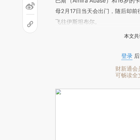
巴斯（Amira Abase）和16岁的
母2月17日当天会出门，随后却
飞往伊斯坦布尔。
本文共
登录
后
财新通会
可畅读全