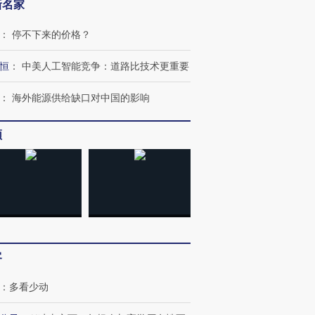
新名家
：
停不下来的价格？
恒
：
中美人工智能竞争：道路比技术更重要
：
海外能源供给缺口对中国的影响
跨国走私7万
视线｜被称为“蟑螂”的印
视线｜“入侵”还是“人道危
频
检体内含3种
度Z世代 用街头抗争将教
机”？难民潮撕裂西班牙
秘鲁纳斯
育部长拱下台
飞地休达
13人遇难
进第四届链博
【商旅对话】华住集团
技“链”接产
【特别呈现】寻找100种
CFO：不靠规模取胜，华
【特别呈
客
有意思的生活方式·第三对
住三大增长引擎是什么？
有意思的
：
多看少动