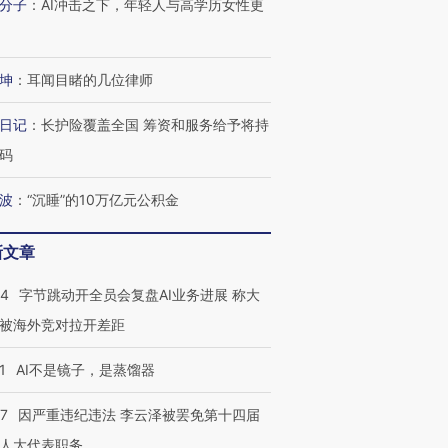
分子
：
AI冲击之下，年轻人与高学历女性更
坤
：
耳闻目睹的几位律师
日记
：
长护险覆盖全国 筹资和服务给予将持
码
波
：
“沉睡”的10万亿元公积金
新文章
44
字节跳动开全员会复盘AI业务进展 称大
被海外竞对拉开差距
1
AI不是镜子，是蒸馏器
07
因严重违纪违法 李云泽被罢免第十四届
人大代表职务