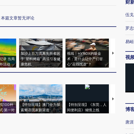
财
伍戈
本篇文章暂无评论
罗志
易峘
加沙上百万流离失所者困
视线｜HYROX的吸金
马航飞行员
视
纪录 当局
于“塑料烤箱” 高温引发健
术：是什么让中产们甘
粒摇头丸 尿
外活动
康危机
心“花钱找虐”？
毒品
【推广】走
找100种
【特别呈现】澳门全力探
【特别呈现】《东莞，人
会，让数智科
博
式·第一对
索葡语国家新渠道
间便利店》倾情上线
业
唐涯