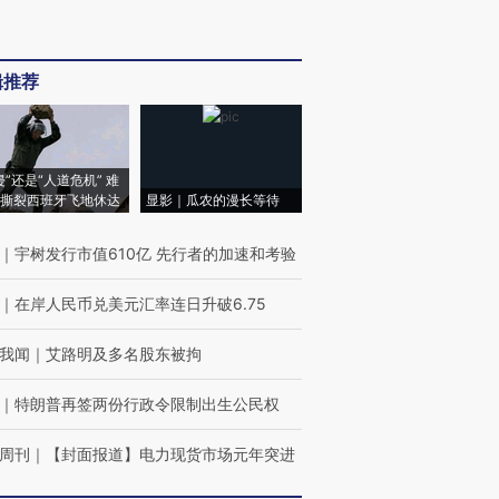
辑推荐
侵”还是“人道危机” 难
撕裂西班牙飞地休达
显影｜瓜农的漫长等待
｜
宇树发行市值610亿 先行者的加速和考验
｜
在岸人民币兑美元汇率连日升破6.75
我闻
｜
艾路明及多名股东被拘
｜
特朗普再签两份行政令限制出生公民权
周刊
｜
【封面报道】电力现货市场元年突进