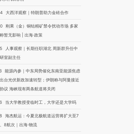
44
大西洋观察｜特朗普助力金砖合作
40
刚果（金）铜钴精矿禁令扰动市场 多家
称暂无影响 | 出海·政策
25
人事观察｜长期任职湖北 周新群升任中
研室副主任
3
能源内参｜中东局势催化东南亚能源焦虑
出台光伏新政加速转型；伊朗称与阿曼接近
协议 海峡现有两条航道将关闭
6
当大学教授变临时工，大学还是大学吗
8
海杰航运：今夏北极航道运营将扩大至7
、8航次｜出海·物流