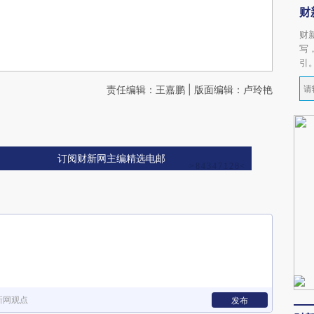
财
财
写
引
责任编辑：王嘉鹏 | 版面编辑：卢玲艳
订阅财新网主编精选电邮
新网观点
发布