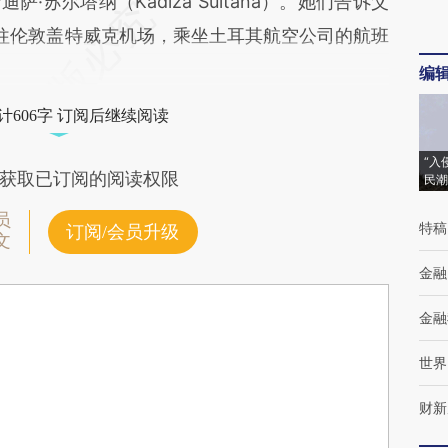
卡迪萨·苏尔塔纳（Kadiza Sultana）。她们告诉父
前往伦敦盖特威克机场，乘坐土耳其航空公司的航班
编
计606字 订阅后继续阅读
“入
获取已订阅的阅读权限
民潮
员
特稿
订阅/会员升级
文
金融
金融
世界
财新