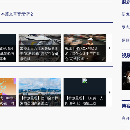
财
本篇文章暂无评论
伍戈
罗志
易峘
致多瑙河
加沙上百万流离失所者困
视线｜HYROX的吸金
马航飞行员
二战沉船与
于“塑料烤箱” 高温引发健
术：是什么让中产们甘
粒摇头丸 尿
视
露出
康危机
心“花钱找虐”？
毒品
【推广】走
找100种
【特别呈现】澳门全力探
【特别呈现】《东莞，人
会，让数智科
式·第一对
索葡语国家新渠道
间便利店》倾情上线
业
博
唐涯