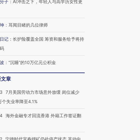
分子
：
AI冲击之下，年轻人与高学历女性更
坤
：
耳闻目睹的几位律师
日记
：
长护险覆盖全国 筹资和服务给予将持
码
波
：
“沉睡”的10万亿元公积金
新文章
43
7月美国劳动力市场意外放缓 岗位减少
3万个失业率降至4.1%
14
海外金融专才回流香港 外籍工作签证翻
2
宁德时代宜春锂矿仍处停产状态 其动向