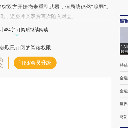
突双方开始撤走重型武器，但局势仍然“脆弱”。
化，避免冲突双方再次陷入对立。
编
计484字 订阅后继续阅读
“入
获取已订阅的阅读权限
民潮
员
订阅/会员升级
文
特稿
金融
金融
世界
财新