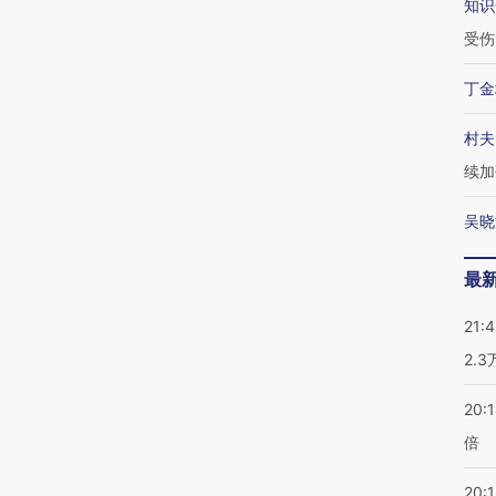
知识
受伤
丁金
村夫
续加
吴晓
最
21:
2.
20:
倍
20:1