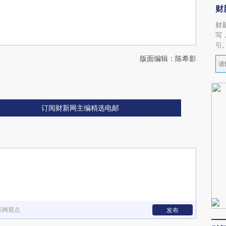
财
财
写
引
版面编辑：陈希影
订阅财新网主编精选电邮
新网观点
发布