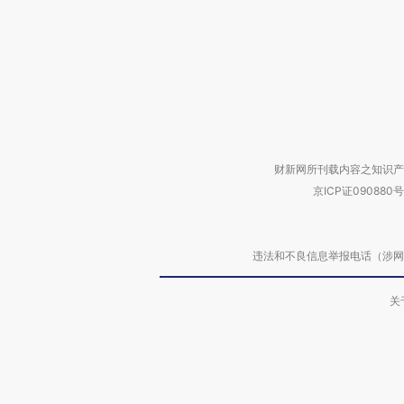
财新网所刊载内容之知识产
京ICP证090880号
违法和不良信息举报电话（涉网络暴力有
关