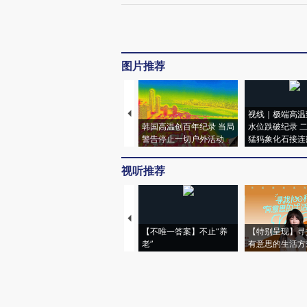
图片推荐
视线｜极端高温
韩国高温创百年纪录 当局
水位跌破纪录 
警告停止一切户外活动
猛犸象化石接连
视听推荐
【不唯一答案】不止“养
【特别呈现】寻
老”
有意思的生活方