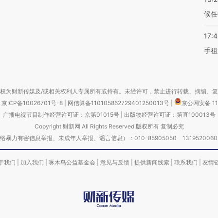
候任
17:
手祖
权为财新传媒及/或相关权利人专属所有或持有。未经许可，禁止进行转载、摘编、
京ICP备10026701号-8
|
网信算备110105862729401250013号
|
京公网安备 11
广播电视节目制作经营许可证：京第01015号
|
出版物经营许可证：第直100013号
Copyright 财新网 All Rights Reserved 版权所有 复制必究
害信息举报、未成年人举报、谣言信息）：010-85905050 13195200605 举报邮
于我们
|
加入我们
|
啄木鸟公益基金会
|
意见与反馈
|
提供新闻线索
|
联系我们
|
友情