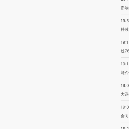
影响
19:5
持续
19:1
过7
19:1
能否
19:
大选
19:0
会向
18: