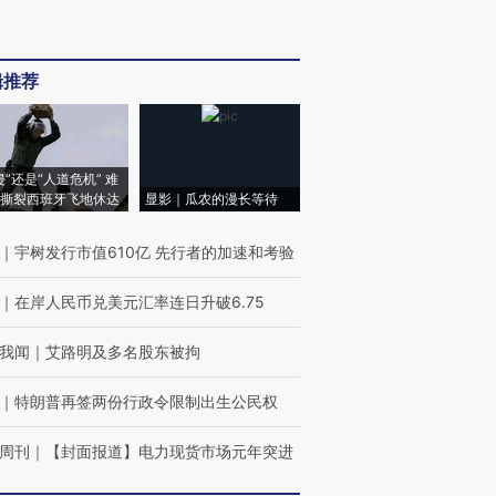
辑推荐
侵”还是“人道危机” 难
撕裂西班牙飞地休达
显影｜瓜农的漫长等待
｜
宇树发行市值610亿 先行者的加速和考验
｜
在岸人民币兑美元汇率连日升破6.75
我闻
｜
艾路明及多名股东被拘
｜
特朗普再签两份行政令限制出生公民权
周刊
｜
【封面报道】电力现货市场元年突进