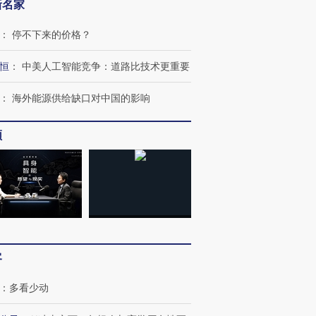
新名家
：
停不下来的价格？
恒
：
中美人工智能竞争：道路比技术更重要
：
海外能源供给缺口对中国的影响
跨国走私7万
视线｜被称为“蟑螂”的印
视线｜“入侵”还是“人道危
检体内含3种
度Z世代 用街头抗争将教
机”？难民潮撕裂西班牙
秘鲁纳斯
频
育部长拱下台
飞地休达
13人遇难
进第四届链博
【商旅对话】华住集团
技“链”接产
【特别呈现】寻找100种
CFO：不靠规模取胜，华
【特别呈
有意思的生活方式·第三对
住三大增长引擎是什么？
有意思的
客
：
多看少动