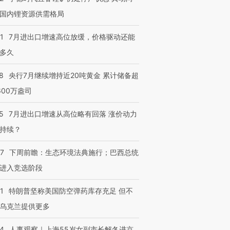
国内锂资源供需格局
1
7月进出口增速高位放缓，价格驱动还能
多久
8
央行7月继续增持近20吨黄金 累计储备超
600万盎司
5
7月进出口增速从高位略有回落 涨价动力
持续？
07
下周前瞻：生态环境法典施行；巴西总统
进入竞选阶段
1
特朗普坚称美国防空弹药库存充足 但不
乌克兰提供更多
24
人事观察｜上海55岁女副市长解冬进京