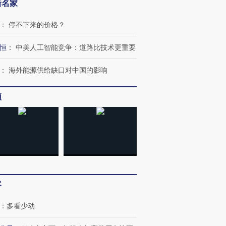
新名家
：
停不下来的价格？
恒
：
中美人工智能竞争：道路比技术更重要
：
海外能源供给缺口对中国的影响
跨国走私7万
视线｜被称为“蟑螂”的印
视线｜“入侵”还是“人道危
频
检体内含3种
度Z世代 用街头抗争将教
机”？难民潮撕裂西班牙
秘鲁纳斯
育部长拱下台
飞地休达
13人遇难
进第四届链博
【商旅对话】华住集团
技“链”接产
【特别呈现】寻找100种
CFO：不靠规模取胜，华
【特别呈
客
有意思的生活方式·第三对
住三大增长引擎是什么？
有意思的
：
多看少动