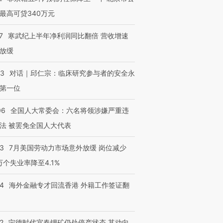
最高可贷340万元
7
寒武纪上半年净利润同比翻倍 营收增速
放缓
53
对话｜邱仁宗：临床研究参与者的安全永
第一位
06
全国人大常委会：六名将领涉嫌严重违
法 被罢免全国人大代表
43
7月美国劳动力市场意外放缓 岗位减少
3万个失业率降至4.1%
14
海外金融专才回流香港 外籍工作签证翻
2
宁德时代宜春锂矿仍处停产状态 其动向