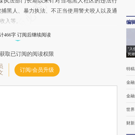
森执法部门长期以来针对当地黑人社区的违法行
逮捕黑人、暴力执法、不正当使用警犬咬人以及通
收入等。
编
计466字 订阅后继续阅读
“入
获取已订阅的阅读权限
民潮
员
特稿
订阅/会员升级
文
金融
金融
世界
财新