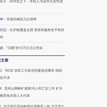
分子
：
AI冲击之下，年轻人与高学历女性更
坤
：
耳闻目睹的几位律师
日记
：
长护险覆盖全国 筹资和服务给予将持
码
波
：
“沉睡”的10万亿元公积金
新文章
32
“90后”农民工讨薪涉刑案发回重审 因部
实不清
36
贵州山脚树矿难致16人死亡近三年 矿长
被罢免全国人大代表
2
非京籍五环内购房社保降至一年 北京市公