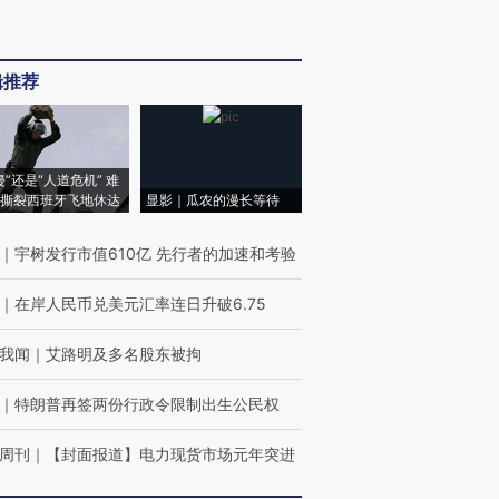
辑推荐
侵”还是“人道危机” 难
撕裂西班牙飞地休达
显影｜瓜农的漫长等待
｜
宇树发行市值610亿 先行者的加速和考验
｜
在岸人民币兑美元汇率连日升破6.75
我闻
｜
艾路明及多名股东被拘
｜
特朗普再签两份行政令限制出生公民权
周刊
｜
【封面报道】电力现货市场元年突进