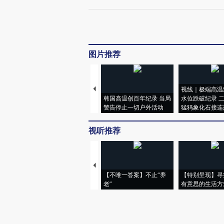
图片推荐
视线｜极端高温
韩国高温创百年纪录 当局
水位跌破纪录 
警告停止一切户外活动
猛犸象化石接连
视听推荐
【不唯一答案】不止“养
【特别呈现】寻
老”
有意思的生活方