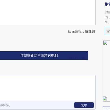
财
财
写
引
版面编辑：陈希影
订阅财新网主编精选电邮
新网观点
发布