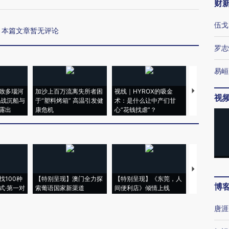
财
伍戈
本篇文章暂无评论
罗志
易峘
致多瑙河
加沙上百万流离失所者困
视线｜HYROX的吸金
马航飞行员
视
二战沉船与
于“塑料烤箱” 高温引发健
术：是什么让中产们甘
粒摇头丸 尿
露出
康危机
心“花钱找虐”？
毒品
【推广】走
找100种
【特别呈现】澳门全力探
【特别呈现】《东莞，人
会，让数智科
博
式·第一对
索葡语国家新渠道
间便利店》倾情上线
业
唐涯