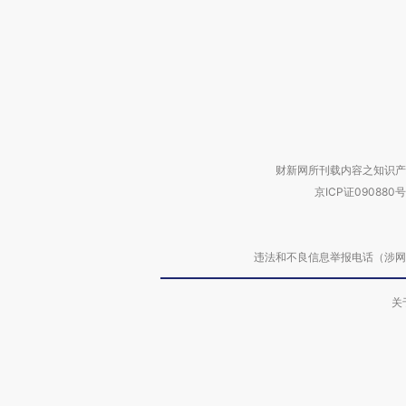
财新网所刊载内容之知识产
京ICP证090880号
违法和不良信息举报电话（涉网络暴力有
关