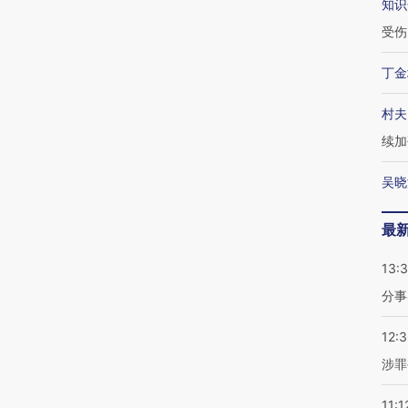
知识
受伤
丁金
村夫
续加
吴晓
最
13:
分事
12:
涉罪
11:1