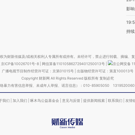
影响
19:5
持续
权为财新传媒及/或相关权利人专属所有或持有。未经许可，禁止进行转载、摘编、
京ICP备10026701号-8
|
网信算备110105862729401250013号
|
京公网安备 11
广播电视节目制作经营许可证：京第01015号
|
出版物经营许可证：第直100013号
Copyright 财新网 All Rights Reserved 版权所有 复制必究
害信息举报、未成年人举报、谣言信息）：010-85905050 13195200605 举报邮
于我们
|
加入我们
|
啄木鸟公益基金会
|
意见与反馈
|
提供新闻线索
|
联系我们
|
友情