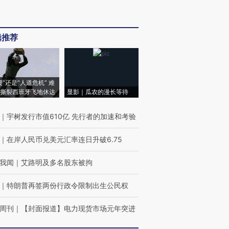
辑推荐
侵”还是“人道危机” 难
撕裂西班牙飞地休达
显影｜瓜农的漫长等待
｜
宇树发行市值610亿 先行者的加速和考验
｜
在岸人民币兑美元汇率连日升破6.75
我闻
｜
艾路明及多名股东被拘
｜
特朗普再签两份行政令限制出生公民权
周刊
｜
【封面报道】电力现货市场元年突进