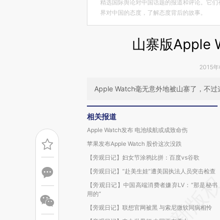
精选国际舆论对中国话题的报道和评论。它们
界对中国的态度，了解态度背后的故事。
山寨版Apple
2015年
Apple Watch毫无意外地被山寨了
相关报道
Apple Watch发布 电池续航或成致命伤
苹果发布Apple Watch 股价这次没跌
【旁观日记】妇女节涂鸦比拼：百度vs谷歌
【旁观日记】“赴美生娃”遭美国执法人员突击检查
【旁观日记】中国高端消费者嫌弃LV：“那是秘书
用的“
【旁观日记】联想官网被黑 与索尼微软同病相怜