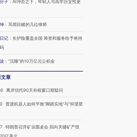
分子
：
AI冲击之下，年轻人与高学历女性更
4000人
米
13人遇难
坤
：
耳闻目睹的几位律师
进第四届链博
日记
：
长护险覆盖全国 筹资和服务给予将持
【商旅对话】华住集团
技“链”接产
【特别呈现】寻找100种
CFO：不靠规模取胜，华
【特别呈
码
有意思的生活方式·第三对
住三大增长引擎是什么？
有意思的
波
：
“沉睡”的10万亿元公积金
新文章
46
离岸信托90天补税窗口期疑问
00
普渡机器人如何平衡“脚踏实地”与“仰望星
？
57
特朗普召开矿业圆桌会 拟向关键矿产投
20亿美元