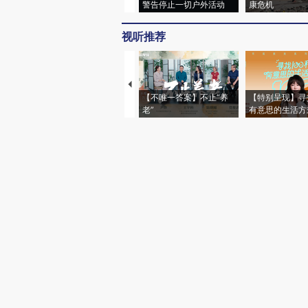
警告停止一切户外活动
康危机
视听推荐
【不唯一答案】不止“养
【特别呈现】寻
老”
有意思的生活方