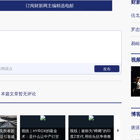
财
订阅财新网主编精选电邮
伍戈
罗志
易峘
视
新网观点
发布
本篇文章暂无评论
博
唐涯
失所者困
视线｜HYROX的吸金
视线｜被称为“蟑螂”的印
视线｜“入侵
高温引发健
术：是什么让中产们甘
度Z世代 用街头抗争将教
机”？难民潮