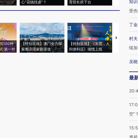
知识
心“花钱找虐”？
育部长拱下台
飞地休达
受伤
丁金
【推广】走
村夫
找100种
【特别呈现】澳门全力探
【特别呈现】《东莞，人
会，让数智科
续加
式·第一对
索葡语国家新渠道
间便利店》倾情上线
业
吴晓
最
20:
17:
空”
15:
资超