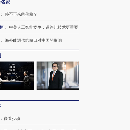
新名家
：
停不下来的价格？
恒
：
中美人工智能竞争：道路比技术更重要
：
海外能源供给缺口对中国的影响
频
客
：
多看少动
”还是“人道危
湖北宜昌局部短时降雨
哈尔滨遭遇短时极端强降
撕裂西班牙
128毫米 紧急转移近
雨 3小时累计雨量超80毫
秘鲁纳斯