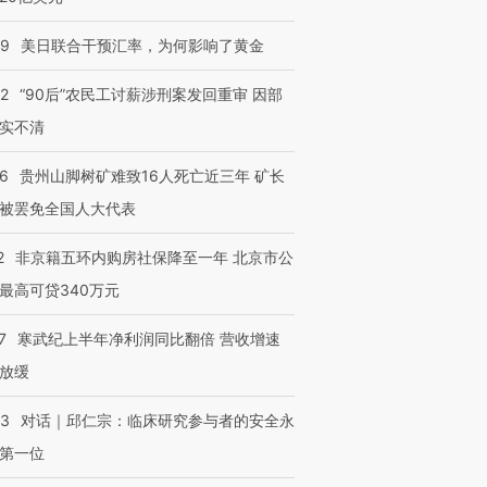
09
美日联合干预汇率，为何影响了黄金
32
“90后”农民工讨薪涉刑案发回重审 因部
实不清
36
贵州山脚树矿难致16人死亡近三年 矿长
被罢免全国人大代表
2
非京籍五环内购房社保降至一年 北京市公
最高可贷340万元
7
寒武纪上半年净利润同比翻倍 营收增速
放缓
53
对话｜邱仁宗：临床研究参与者的安全永
第一位