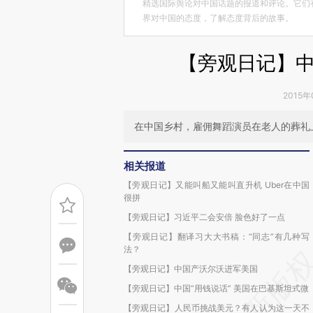
精选国际舆论对中国话题的报道和评论。它们
界对中国的态度，了解态度背后的故事。
【旁观日记】
2015年
在中国乡村，雇佣舞蹈演员在老人的葬礼
相关报道
【旁观日记】又能叫船又能叫直升机 Uber在中国
很拼
【旁观日记】习近平二会安倍 脸色好了一点
【旁观日记】翻译习大大书稿：“同志”有几种写
法？
【旁观日记】中国产沃尔沃进军美国
【旁观日记】中国“用钱说话” 美国在巴基斯坦式微
【旁观日记】人民币挑战美元？有人认为这一天不