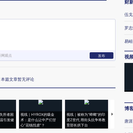
财
伍戈
罗志
易峘
新网观点
发布
视
本篇文章暂无评论
博
失所者困
视线｜HYROX的吸金
视线｜被称为“蟑螂”的印
视线｜“入侵
高温引发健
术：是什么让中产们甘
度Z世代 用街头抗争将教
机”？难民潮
唐涯
心“花钱找虐”？
育部长拱下台
飞地休达