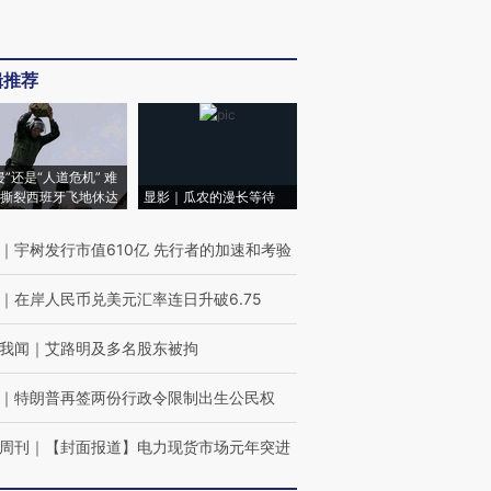
辑推荐
侵”还是“人道危机” 难
撕裂西班牙飞地休达
显影｜瓜农的漫长等待
｜
宇树发行市值610亿 先行者的加速和考验
｜
在岸人民币兑美元汇率连日升破6.75
我闻
｜
艾路明及多名股东被拘
｜
特朗普再签两份行政令限制出生公民权
周刊
｜
【封面报道】电力现货市场元年突进