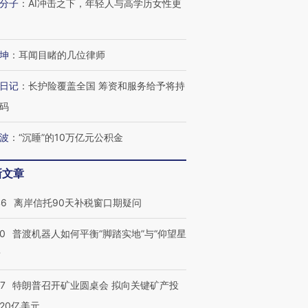
分子
：
AI冲击之下，年轻人与高学历女性更
坤
：
耳闻目睹的几位律师
进第四届链博
【商旅对话】华住集团
技“链”接产
【特别呈现】寻找100种
CFO：不靠规模取胜，华
【特别呈
日记
：
长护险覆盖全国 筹资和服务给予将持
有意思的生活方式·第三对
住三大增长引擎是什么？
有意思的
码
波
：
“沉睡”的10万亿元公积金
新文章
46
离岸信托90天补税窗口期疑问
00
普渡机器人如何平衡“脚踏实地”与“仰望星
？
57
特朗普召开矿业圆桌会 拟向关键矿产投
20亿美元