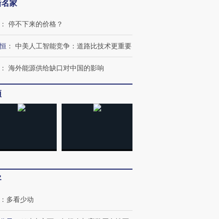
新名家
：
停不下来的价格？
恒
：
中美人工智能竞争：道路比技术更重要
：
海外能源供给缺口对中国的影响
频
客
”还是“人道危
湖北宜昌局部短时降雨
哈尔滨遭遇短时极端强降
撕裂西班牙
128毫米 紧急转移近
雨 3小时累计雨量超80毫
秘鲁纳斯
：
多看少动
4000人
米
13人遇难