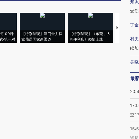
知识
受伤
丁金
【推广】走
找100种
【特别呈现】澳门全力探
【特别呈现】《东莞，人
会，让数智科
村夫
式·第一对
索葡语国家新渠道
间便利店》倾情上线
业
续加
吴晓
最
20:
17:
空”
15:
资超