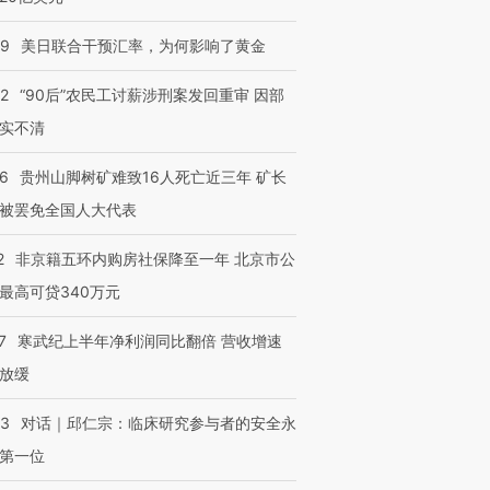
09
美日联合干预汇率，为何影响了黄金
32
“90后”农民工讨薪涉刑案发回重审 因部
实不清
36
贵州山脚树矿难致16人死亡近三年 矿长
被罢免全国人大代表
2
非京籍五环内购房社保降至一年 北京市公
最高可贷340万元
7
寒武纪上半年净利润同比翻倍 营收增速
放缓
53
对话｜邱仁宗：临床研究参与者的安全永
第一位