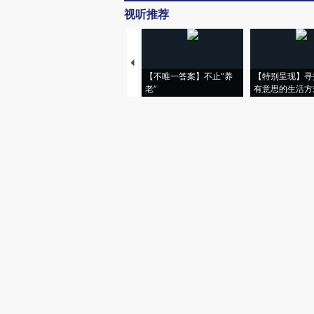
视听推荐
【不唯一答案】不止“养
【特别呈现】寻
老”
有意思的生活方