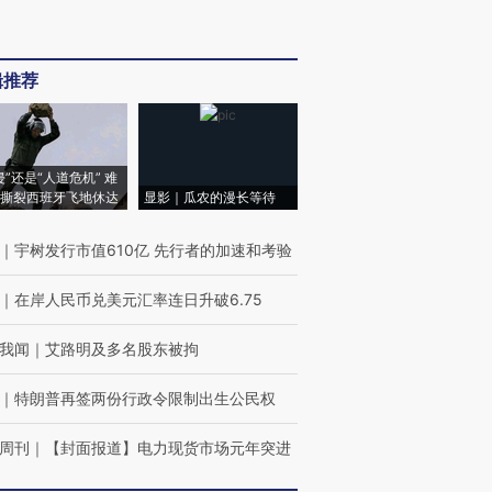
辑推荐
侵”还是“人道危机” 难
撕裂西班牙飞地休达
显影｜瓜农的漫长等待
｜
宇树发行市值610亿 先行者的加速和考验
｜
在岸人民币兑美元汇率连日升破6.75
我闻
｜
艾路明及多名股东被拘
｜
特朗普再签两份行政令限制出生公民权
周刊
｜
【封面报道】电力现货市场元年突进