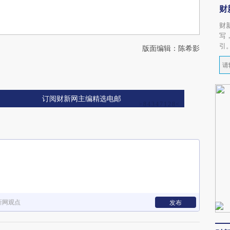
财
财
写
引
版面编辑：陈希影
订阅财新网主编精选电邮
新网观点
发布