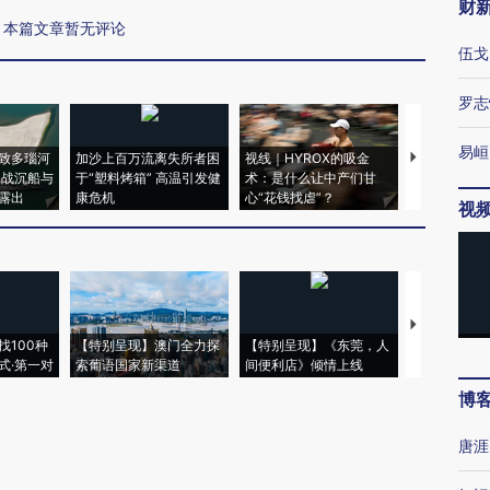
财
本篇文章暂无评论
伍戈
罗志
易峘
致多瑙河
加沙上百万流离失所者困
视线｜HYROX的吸金
马航飞行员
二战沉船与
于“塑料烤箱” 高温引发健
术：是什么让中产们甘
粒摇头丸 尿
露出
康危机
心“花钱找虐”？
毒品
视
【推广】走
找100种
【特别呈现】澳门全力探
【特别呈现】《东莞，人
会，让数智科
式·第一对
索葡语国家新渠道
间便利店》倾情上线
业
博
唐涯