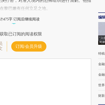
坚决打击，对潜入境内的恐怖组织进行清剿。他指
在黎巴嫩有任何立足之地。
编
计475字 订阅后继续阅读
获取已订阅的阅读权限
“入
民潮
员
订阅/会员升级
文
特稿
金融
金融
世界
财新