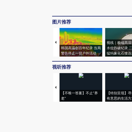
图片推荐
视线｜极端高温
韩国高温创百年纪录 当局
水位跌破纪录 
警告停止一切户外活动
猛犸象化石接连
视听推荐
【不唯一答案】不止“养
【特别呈现】寻
老”
有意思的生活方