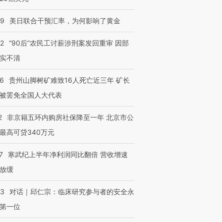
09
美日联合干预汇率，为何影响了黄金
32
“90后”农民工讨薪涉刑案发回重审 因部
实不清
36
贵州山脚树矿难致16人死亡近三年 矿长
被罢免全国人大代表
2
非京籍五环内购房社保降至一年 北京市公
最高可贷340万元
7
寒武纪上半年净利润同比翻倍 营收增速
放缓
53
对话｜邱仁宗：临床研究参与者的安全永
第一位