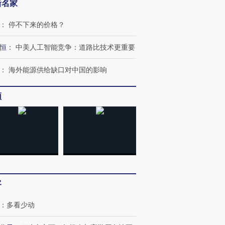
新名家
：
停不下来的价格？
恒
：
中美人工智能竞争：道路比技术更重要
：
海外能源供给缺口对中国的影响
跨国走私7万
视线｜被称为“蟑螂”的印
视线｜“入侵”还是“人道危
检体内含3种
度Z世代 用街头抗争将教
机”？难民潮撕裂西班牙
秘鲁纳斯
育部长拱下台
飞地休达
13人遇难
频
进第四届链博
【商旅对话】华住集团
技“链”接产
【特别呈现】寻找100种
CFO：不靠规模取胜，华
【特别呈
有意思的生活方式·第三对
住三大增长引擎是什么？
有意思的
客
：
多看少动