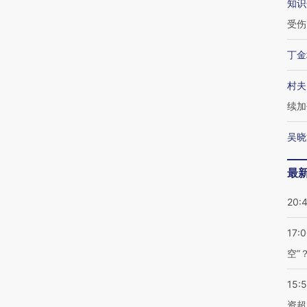
知识
受伤
丁金
村夫
续加
吴晓
最
20:
17:
空”
15:
资超