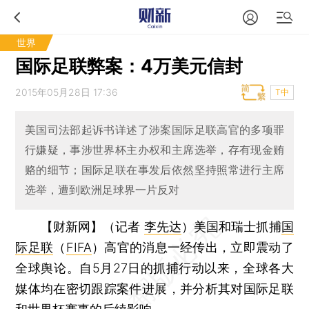
世界
国际足联弊案：4万美元信封
2015年05月28日 17:36
T中
美国司法部起诉书详述了涉案国际足联高官的多项罪
行嫌疑，事涉世界杯主办权和主席选举，存有现金贿
赂的细节；国际足联在事发后依然坚持照常进行主席
选举，遭到欧洲足球界一片反对
【财新网】（记者
李先达
）
美国和瑞士抓捕
国
际足联
（
FIFA
）高官的消息一经传出，立即震动了
全球舆论。自5月27日的抓捕行动以来，全球各大
媒体均在密切跟踪案件进展，并分析其对国际足联