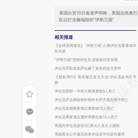
美国白宫10日发表声明称，美国总统奥巴
队以打击极端组织“伊斯兰国”
相关报道
【全球新闻速览】“伊斯兰国”占领伊拉克重要城市
拉马迪
“伊斯兰国”受挫伊拉克 进逼叙利亚首都
伊拉克军队收复萨拉赫丁省首府提克里特
【财新周刊】美军撤后首次大选 伊拉克政局不平
静
伊拉克西部一市府大楼遭袭致9人死亡
伊拉克萨达姆政权时期外长阿齐兹在狱中死亡
伊拉克首都两家酒店遭袭致10人死亡
伊拉克两家酒店遭炸弹袭击致10人死亡
美国向伊拉克提供2亿美元人道主义援助
美国黑水公司雇员杀害伊拉克平民获判重罪