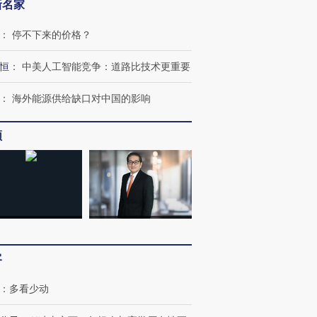
新名家
：
停不下来的价格？
恒
：
中美人工智能竞争：道路比技术更重要
：
海外能源供给缺口对中国的影响
频
OX的吸金
马航飞行员跨国走私7万
视线｜被称为“蟑螂”的印
让中产们甘
粒摇头丸 尿检体内含3种
度Z世代 用街头抗争将教
秘鲁纳斯
”？
毒品
育部长拱下台
13人遇难
客
进第四届链博
【商旅对话】华住集团
技“链”接产
【特别呈现】寻找100种
CFO：不靠规模取胜，华
【特别呈
：
多看少动
有意思的生活方式·第三对
住三大增长引擎是什么？
有意思的