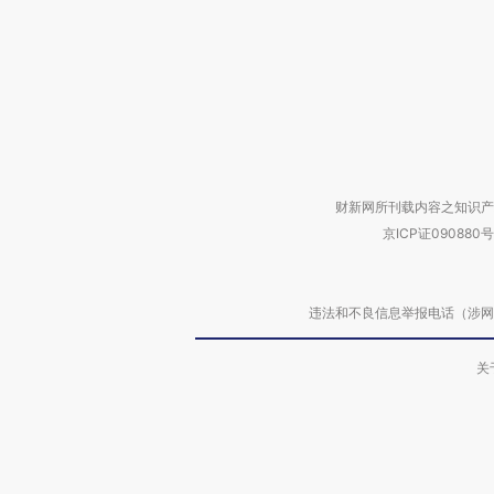
财新网所刊载内容之知识产
京ICP证090880号
违法和不良信息举报电话（涉网络暴力有
关