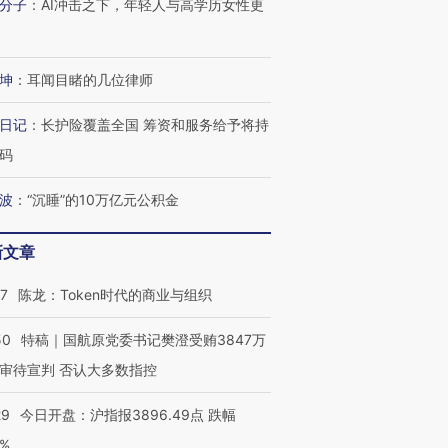
分子
：
AI冲击之下，年轻人与高学历女性更
坤
：
耳闻目睹的几位律师
日记
：
长护险覆盖全国 筹资和服务给予将持
码
波
：
“沉睡”的10万亿元公积金
新文章
07
陈龙：Token时代的商业与组织
50
特稿｜国航原党委书记樊澄受贿3847万
审待宣判 否认大多数指控
29
今日开盘：沪指报3896.49点 跌幅
0%