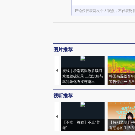
评论仅代表网友个人观点，不代表财
图片推荐
视线｜极端高温致多瑙河
水位跌破纪录 二战沉船与
韩国高温创百年
猛犸象化石接连露出
警告停止一切户
视听推荐
【不唯一答案】不止“养
【特别呈现】寻
老”
有意思的生活方