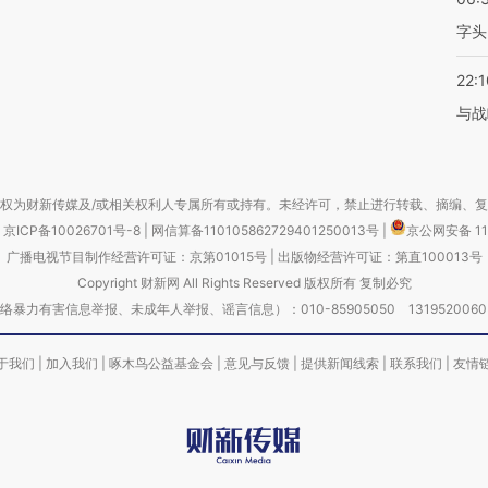
字头
22:1
与战
权为财新传媒及/或相关权利人专属所有或持有。未经许可，禁止进行转载、摘编、
京ICP备10026701号-8
|
网信算备110105862729401250013号
|
京公网安备 11
广播电视节目制作经营许可证：京第01015号
|
出版物经营许可证：第直100013号
Copyright 财新网 All Rights Reserved 版权所有 复制必究
害信息举报、未成年人举报、谣言信息）：010-85905050 13195200605 举报邮
于我们
|
加入我们
|
啄木鸟公益基金会
|
意见与反馈
|
提供新闻线索
|
联系我们
|
友情