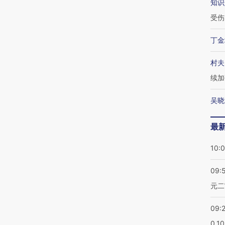
知识
受伤
丁金
村夫
续加
吴晓
最
10:
09:
元二
09:
0.1