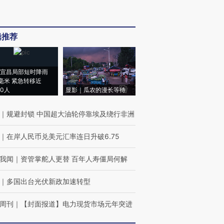
辑推荐
宜昌局部短时降雨
8毫米 紧急转移近
00人
显影｜瓜农的漫长等待
｜
规避封锁 中国超大油轮停靠埃及绕行非洲
｜
在岸人民币兑美元汇率连日升破6.75
我闻
｜
资管掌舵人更替 百年人寿僵局何解
｜
多国出台光伏新政加速转型
周刊
｜
【封面报道】电力现货市场元年突进