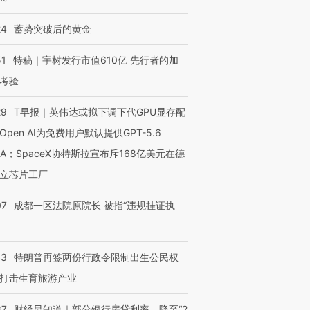
24
蓄势突破后的黄金
51
特稿｜宇树发行市值610亿 先行者的加
考验
29
T早报｜英伟达或拟下调下代GPU显存配
Open AI为免费用户默认提供GPT-5.6
NA；SpaceX协特斯拉宣布斥168亿美元在德
立芯片工厂
07
成都一区法院原院长 被指“违规挂证执
43
特朗普再签两份行政令限制出生公民权
打击生育旅游产业
37
财经早知道｜部分银行房贷利率，降至“2