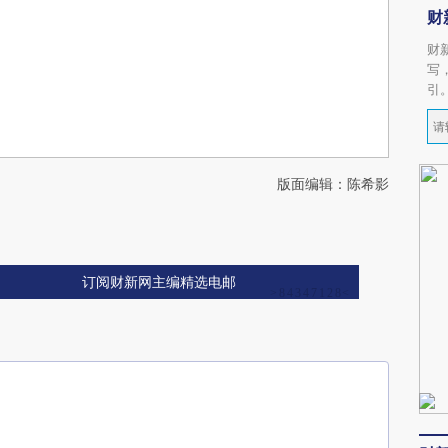
财
财
写
引
版面编辑：陈希影
订阅财新网主编精选电邮