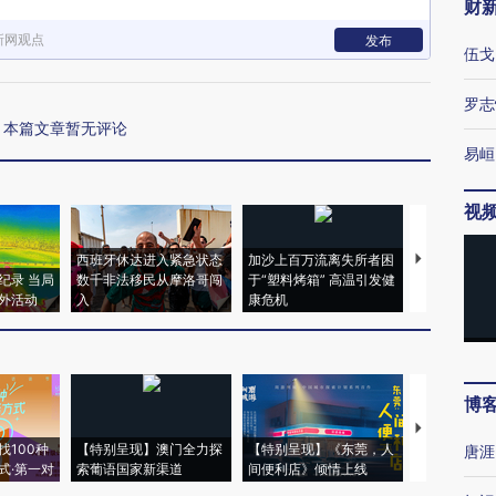
财
新网观点
发布
伍戈
罗志
本篇文章暂无评论
易峘
视
西班牙休达进入紧急状态
加沙上百万流离失所者困
视线｜HYR
纪录 当局
数千非法移民从摩洛哥闯
于“塑料烤箱” 高温引发健
术：是什么
外活动
入
康危机
心“花钱找虐
博
【推广】走
找100种
【特别呈现】澳门全力探
【特别呈现】《东莞，人
会，让数智科
唐涯
式·第一对
索葡语国家新渠道
间便利店》倾情上线
业