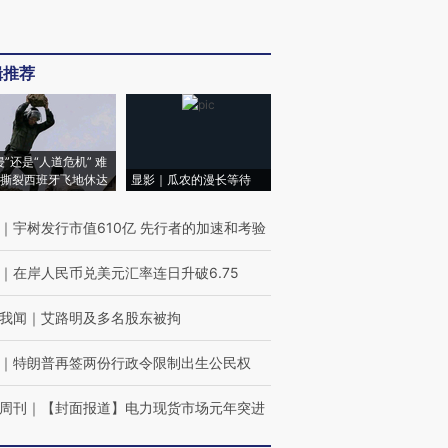
辑推荐
侵”还是“人道危机” 难
撕裂西班牙飞地休达
显影｜瓜农的漫长等待
｜
宇树发行市值610亿 先行者的加速和考验
｜
在岸人民币兑美元汇率连日升破6.75
我闻
｜
艾路明及多名股东被拘
｜
特朗普再签两份行政令限制出生公民权
周刊
｜
【封面报道】电力现货市场元年突进