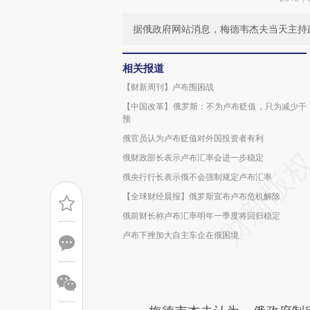
据俄政府网站消息，梅德韦杰夫当天主持
相关报道
【财新周刊】卢布围困战
【中国改革】俄罗斯：不为卢布贬值，只为减少干
预
俄官员认为卢布贬值对外国投资者有利
俄财政部长表示卢布汇率会进一步稳定
俄央行行长表示俄不会强制规定卢布汇率
【全球财经晨报】俄罗斯宣布卢布危机解除
俄前财长称卢布汇率明年一季度将回归稳定
卢布下挫加大自主车企在俄困境