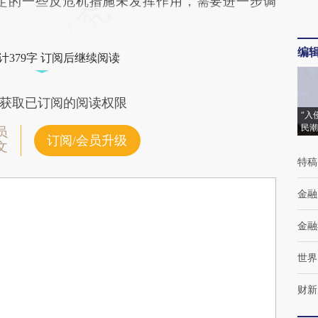
的一些反危机措施未发挥作用，需要进一步调
编
计379字 订阅后继续阅读
获取已订阅的阅读权限
“入
民潮
员
订阅/会员升级
文
特稿
金融
金融
世界
财新