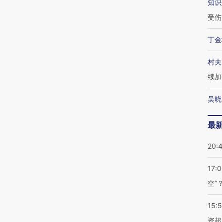
知识
受伤
丁金
村夫
续加
吴晓
最
20:
17:
空”
15:
资超