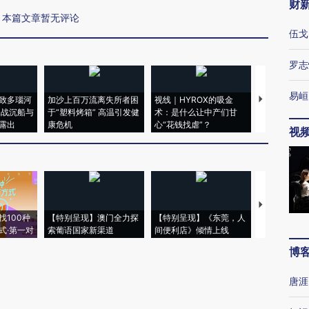
财
本篇文章暂无评论
伍戈
罗志
易峘
致多瑙河
加沙上百万流离失所者困
视线｜HYROX的吸金
马航飞行员
二战沉船与
于“塑料烤箱” 高温引发健
术：是什么让中产们甘
粒摇头丸 尿
露出
康危机
心“花钱找虐”？
毒品
视
【推广】走
找100种
【特别呈现】澳门全力探
【特别呈现】《东莞，人
会，让数智科
式·第一对
索葡语国家新渠道
间便利店》倾情上线
业
博
唐涯