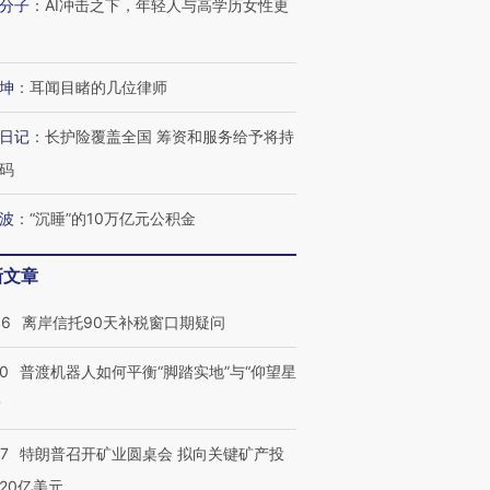
分子
：
AI冲击之下，年轻人与高学历女性更
坤
：
耳闻目睹的几位律师
日记
：
长护险覆盖全国 筹资和服务给予将持
码
波
：
“沉睡”的10万亿元公积金
新文章
46
离岸信托90天补税窗口期疑问
00
普渡机器人如何平衡“脚踏实地”与“仰望星
？
57
特朗普召开矿业圆桌会 拟向关键矿产投
20亿美元