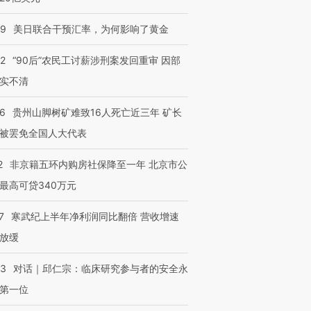
09
美日联合干预汇率，为何影响了黄金
32
“90后”农民工讨薪涉刑案发回重审 因部
实不清
36
贵州山脚树矿难致16人死亡近三年 矿长
被罢免全国人大代表
2
非京籍五环内购房社保降至一年 北京市公
最高可贷340万元
7
寒武纪上半年净利润同比翻倍 营收增速
放缓
53
对话｜邱仁宗：临床研究参与者的安全永
第一位