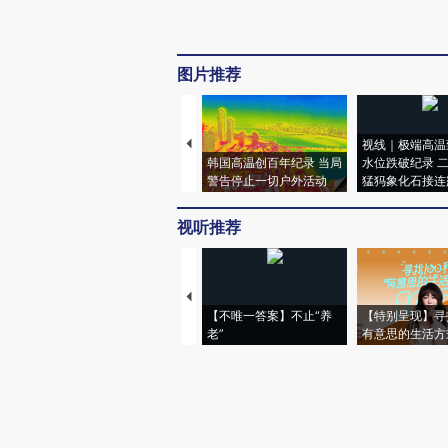
图片推荐
视线｜极端高温
韩国高温创百年纪录 当局
水位跌破纪录 
警告停止一切户外活动
猛犸象化石接连
视听推荐
【不唯一答案】不止“养
【特别呈现】寻
老”
有意思的生活方