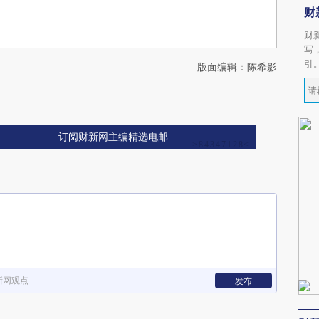
财
财
写
引
版面编辑：陈希影
订阅财新网主编精选电邮
新网观点
发布