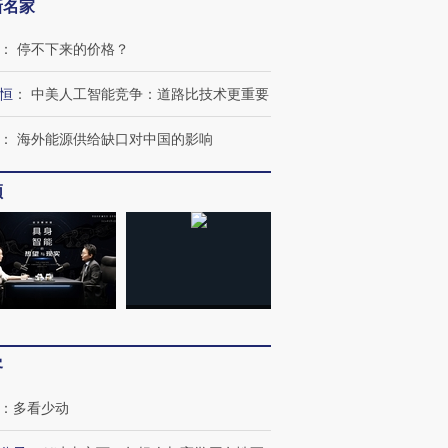
新名家
：
停不下来的价格？
恒
：
中美人工智能竞争：道路比技术更重要
：
海外能源供给缺口对中国的影响
跨国走私7万
视线｜被称为“蟑螂”的印
视线｜“入侵”还是“人道危
检体内含3种
度Z世代 用街头抗争将教
机”？难民潮撕裂西班牙
秘鲁纳斯
育部长拱下台
飞地休达
13人遇难
频
进第四届链博
【商旅对话】华住集团
技“链”接产
【特别呈现】寻找100种
CFO：不靠规模取胜，华
【特别呈
有意思的生活方式·第三对
住三大增长引擎是什么？
有意思的
客
：
多看少动