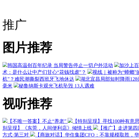
推广
图片推荐
韩国高温创百年纪录 当局警告停止一切户外活动
加沙上百
术：是什么让中产们甘心“花钱找虐”？
视线｜被称为“蟑螂”
机”？难民潮撕裂西班牙飞地休达
湖北宜昌局部短时降雨128毫
毫米
秘鲁纳斯卡观光飞机坠毁 13人遇难
视听推荐
【不唯一答案】不止“养老”
【特别呈现】寻找100种有意
别呈现】《东莞，人间便利店》倾情上线
【推广】走进第四
方式·第三对
【商旅对话】华住集团CFO：不靠规模取胜，