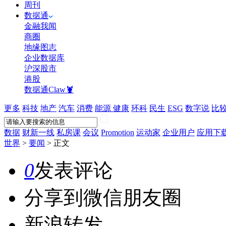
周刊
数据通
金融我闻
商圈
地缘图志
企业数据库
沪深股市
港股
数据通Claw🦞
更多
科技
地产
汽车
消费
能源
健康
环科
民生
ESG
数字说
比
数据
财新一线
私房课
会议
Promotion
运动家
企业用户
应用下
世界
>
要闻
>
正文
0
发表评论
分享到微信朋友圈
新浪转发