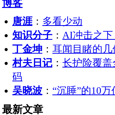
博客
唐涯
：
多看少动
知识分子
：
AI冲击之
丁金坤
：
耳闻目睹的几
村夫日记
：
长护险覆盖
码
吴晓波
：
“沉睡”的10
最新文章