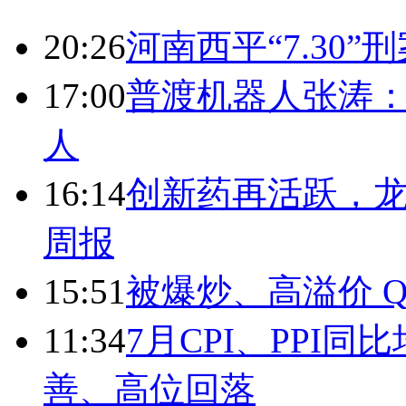
20:26
河南西平“7.30”
17:00
普渡机器人张涛
人
16:14
创新药再活跃，
周报
15:51
被爆炒、高溢价 Q
11:34
7月CPI、PPI同
善、高位回落