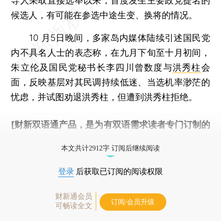
导人采取直接选举以来，首度发生主要政党提名的
候选人，有可能在参选中途生变、换将的情况。
10 月5日晚间，多家岛内媒体陆续引述国民党
内不具名人士的表态称，在九月下旬至十月初间，
朱立伦及国民党秘书长李四川曾数度与
洪秀柱
会
面，反映基层对其民调持续低迷、当选机率渺茫的
忧虑，并试图劝退洪秀柱，但遭到洪秀柱拒绝。
[财新双语通产品，是为有双语需求读者专门订制的
优惠产品，
按此可享超值优惠订阅
。]
本文共计2912字 订阅后继续阅读
登录
后获取已订阅的阅读权限
财新通会员
订阅/会员升级
可畅读全文