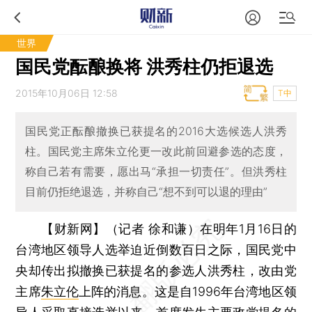
世界
国民党酝酿换将 洪秀柱仍拒退选
2015年10月06日 12:58
T中
国民党正酝酿撤换已获提名的2016大选候选人洪秀
柱。国民党主席朱立伦更一改此前回避参选的态度，
称自己若有需要，愿出马“承担一切责任”。但洪秀柱
目前仍拒绝退选，并称自己“想不到可以退的理由”
【财新网】（记者 徐和谦）
在明年1月16日的
台湾地区领导人选举迫近倒数百日之际，国民党中
央却传出拟撤换已获提名的参选人洪秀柱，改由党
主席
朱立伦
上阵的消息。这是自1996年台湾地区领