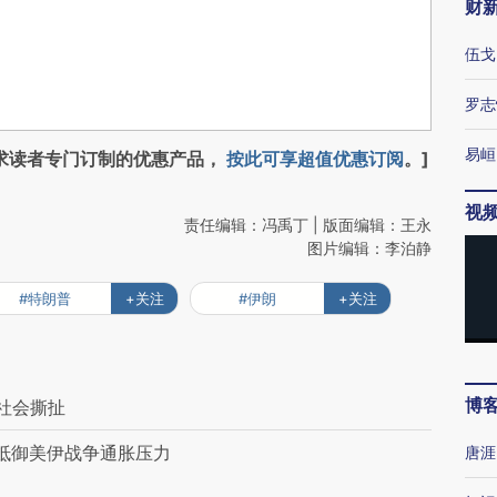
财
伍戈
罗志
易峘
求读者专门订制的优惠产品，
按此可享超值优惠订阅
。]
视
责任编辑：冯禹丁 | 版面编辑：王永
图片编辑：李泊静
#特朗普
+关注
#伊朗
+关注
博
社会撕扯
 抵御美伊战争通胀压力
唐涯