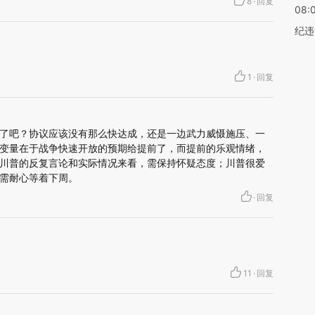
8
·
回复
08:
纪违
1
·
回复
协议了吧？协议应该没有那么快达成，还是一边武力威慑施压、一
变量在于战争快速开放的预期给提前了，而提前的乐观情绪，
川普的反复言论和实际情况来看，需保持怀疑态度；川普很爱
需耐心等着下周。
·
回复
11
·
回复