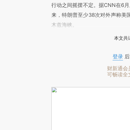
行动之间摇摆不定。据CNN在6
来，特朗普至少38次对外声称美
木兹海峡。
本文共计
登录
后
财新通会
可畅读全