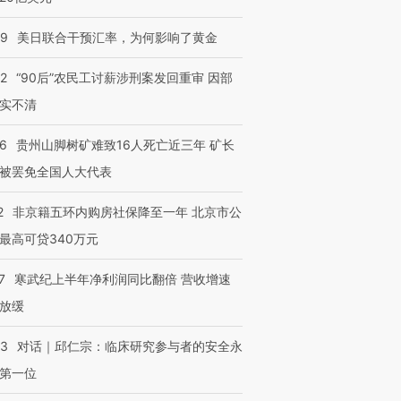
09
美日联合干预汇率，为何影响了黄金
32
“90后”农民工讨薪涉刑案发回重审 因部
实不清
36
贵州山脚树矿难致16人死亡近三年 矿长
被罢免全国人大代表
2
非京籍五环内购房社保降至一年 北京市公
最高可贷340万元
7
寒武纪上半年净利润同比翻倍 营收增速
放缓
53
对话｜邱仁宗：临床研究参与者的安全永
第一位