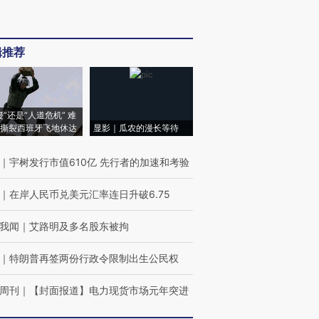
辑推荐
侵”还是“人道危机” 难
撕裂西班牙飞地休达
显影｜瓜农的漫长等待
｜
宇树发行市值610亿 先行者的加速和考验
｜
在岸人民币兑美元汇率连日升破6.75
我闻
｜
艾路明及多名股东被拘
｜
特朗普再签两份行政令限制出生公民权
周刊
｜
【封面报道】电力现货市场元年突进