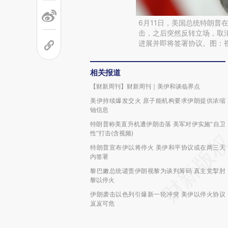
6月11日，美国总统特朗普
击，之后突然反转立场，取
进展并即将签署协议。图：
相关报道
【财新周刊】财新周刊｜美伊和谈临界点
美伊持续爆发交火 原子能机构要求伊朗提供浓缩
铀信息
特朗普称美直升机遭伊朗击落 美军对伊实施“自卫
性”打击(含视频)
特朗普宣布伊以将停火 美伊和平协议或在两三天
内签署
黎巴嫩总统谴责伊朗视黎为谈判筹码 真主党掣肘
黎以停火
伊朗袭击以色列引爆新一轮冲突 美伊以停火协议
岌岌可危