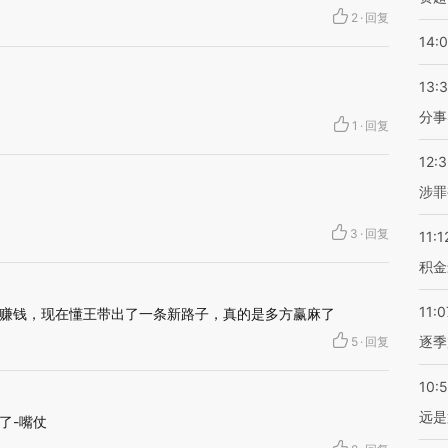
2
·
回复
14:
13:
分事
1
·
回复
12:
涉罪
3
·
回复
11:1
积金
11:0
赚钱，现在懂王带出了一条新路子，真的是多方赢麻了
逐季
5
·
回复
10:
远是
了-嘴仗