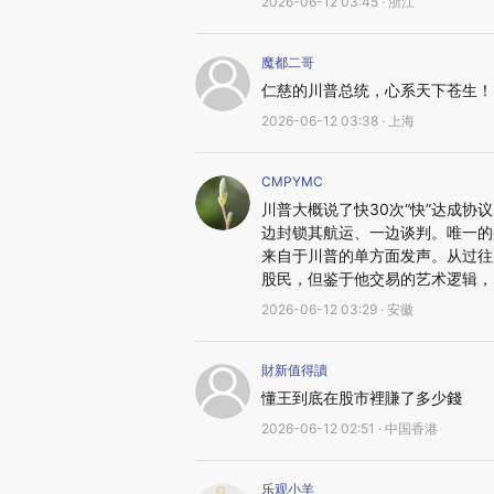
2026-06-12 03:45 · 浙江
魔都二哥
仁慈的川普总统，心系天下苍生！
2026-06-12 03:38 · 上海
CMPYMC
川普大概说了快30次“快”达成
边封锁其航运、一边谈判。唯一的
来自于川普的单方面发声。从过往
股民，但鉴于他交易的艺术逻辑，
2026-06-12 03:29 · 安徽
財新值得讀
懂王到底在股市裡賺了多少錢
2026-06-12 02:51 · 中国香港
乐观小羊