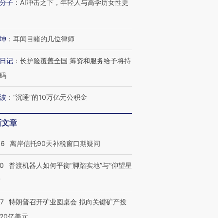
分子
：
AI冲击之下，年轻人与高学历女性更
坤
：
耳闻目睹的几位律师
日记
：
长护险覆盖全国 筹资和服务给予将持
码
波
：
“沉睡”的10万亿元公积金
新文章
46
离岸信托90天补税窗口期疑问
00
普渡机器人如何平衡“脚踏实地”与“仰望星
？
57
特朗普召开矿业圆桌会 拟向关键矿产投
20亿美元