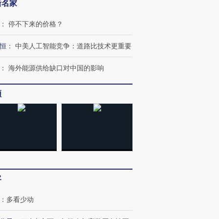
新名家
：
停不下来的价格？
恒
：
中美人工智能竞争：道路比技术更重要
：
海外能源供给缺口对中国的影响
频
客
：
多看少动