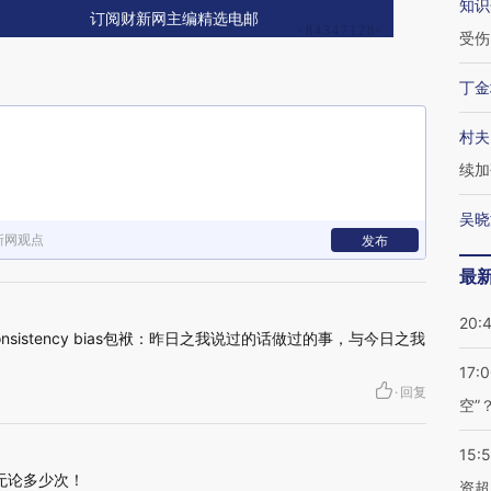
知识
订阅财新网主编精选电邮
受伤
丁金
村夫
续加
吴晓
新网观点
发布
最
20:
sistency bias包袱：昨日之我说过的话做过的事，与今日之我
17:
·
回复
空”
15:
信，无论多少次！
资超