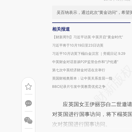
吴百纳表示，通过此次“黄金访问”，希
相关报道
【财新周刊】习近平访英 中英开启“黄金时代”
习近平将于10月19日至23日访英
习近平10月访英下榻白金汉宫 ｜旁观日记 9.29
中英财金对话首谈P2P监管合作和“沪伦通”
第七次中英经济财金对话在京举行
英国财相奥斯本：让中英关系首屈一指
BBC纪录片引发中英教育优劣之争
应英国女王伊丽莎白二世邀请，国
对英国进行国事访问，将下榻英国
次对英国进行国事访问。