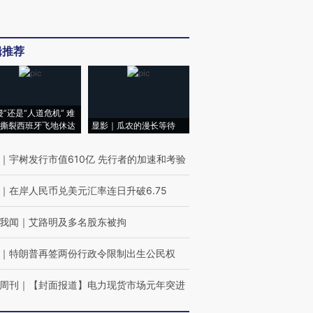
辑推荐
侵”还是“人道危机” 难
撕裂西班牙飞地休达
显影｜瓜农的漫长等待
｜
宇树发行市值610亿 先行者的加速和考验
｜
在岸人民币兑美元汇率连日升破6.75
我闻
｜
艾路明及多名股东被拘
｜
特朗普再签两份行政令限制出生公民权
周刊
｜
【封面报道】电力现货市场元年突进