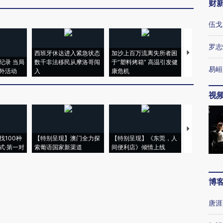
财
伍戈
罗志
西班牙休达进入紧急状态
加沙上百万流离失所者困
视线｜HYR
纪录 当局
数千非法移民从摩洛哥闯
于“塑料烤箱” 高温引发健
术：是什么
易峘
外活动
入
康危机
心“花钱找虐
视
【推广】走
找100种
【特别呈现】澳门全力探
【特别呈现】《东莞，人
会，让数智科
式·第一对
索葡语国家新渠道
间便利店》倾情上线
业
博
唐涯