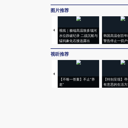
图片推荐
视线｜极端高温致多瑙河
水位跌破纪录 二战沉船与
韩国高温创百年
猛犸象化石接连露出
警告停止一切户
视听推荐
【不唯一答案】不止“养
【特别呈现】寻
老”
有意思的生活方