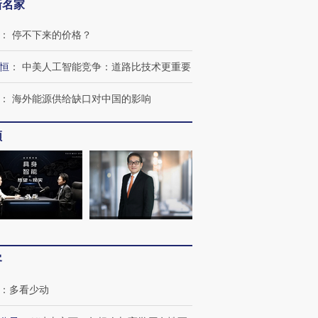
新名家
：
停不下来的价格？
恒
：
中美人工智能竞争：道路比技术更重要
OX的吸金
马航飞行员跨国走私7万
视线｜被称为“蟑螂”的印
让中产们甘
粒摇头丸 尿检体内含3种
度Z世代 用街头抗争将教
秘鲁纳斯
：
海外能源供给缺口对中国的影响
”？
毒品
育部长拱下台
13人遇难
频
进第四届链博
【商旅对话】华住集团
技“链”接产
【特别呈现】寻找100种
CFO：不靠规模取胜，华
【特别呈
有意思的生活方式·第三对
住三大增长引擎是什么？
有意思的
客
：
多看少动