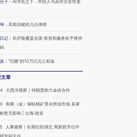
分子
：
AI冲击之下，年轻人与高学历女性更
坤
：
耳闻目睹的几位律师
日记
：
长护险覆盖全国 筹资和服务给予将持
码
波
：
“沉睡”的10万亿元公积金
新文章
44
大西洋观察｜特朗普助力金砖合作
40
刚果（金）铜钴精矿禁令扰动市场 多家
称暂无影响 | 出海·政策
25
人事观察｜长期任职湖北 周新群升任中
研室副主任