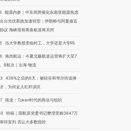
3
能源内参｜中东局势催化东南亚能源焦虑
出台光伏新政加速转型；伊朗称与阿曼接近
协议 海峡现有两条航道将关闭
6
当大学教授变临时工，大学还是大学吗
8
海杰航运：今夏北极航道运营将扩大至7
、8航次｜出海·物流
53
439%之后的6天：被硅谷和华尔街追捧
才，为何走入杠杆误区
07
陈龙：Token时代的商业与组织
50
特稿｜国航原党委书记樊澄受贿3847万
审待宣判 否认大多数指控