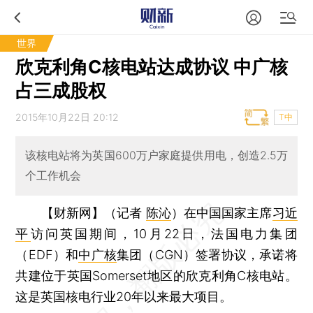
世界
欣克利角C核电站达成协议 中广核
占三成股权
2015年10月22日 20:12
T中
该核电站将为英国600万户家庭提供用电，创造2.5万
个工作机会
【财新网】（记者
陈沁
）
在中国国家主席
习近
平
访问英国期间，10月22日，法国电力集团
（EDF）和
中广核
集团（CGN）签署协议，承诺将
共建位于英国Somerset地区的欣克利角C核电站。
这是英国核电行业20年以来最大项目。