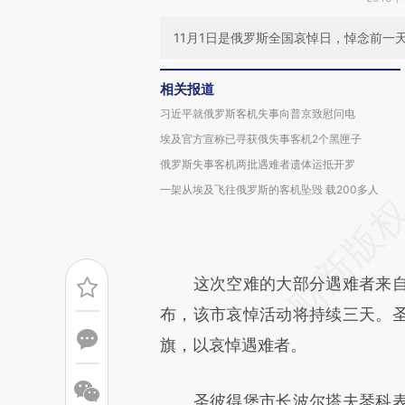
11月1日是俄罗斯全国哀悼日，悼念前一
相关报道
习近平就俄罗斯客机失事向普京致慰问电
埃及官方宣称已寻获俄失事客机2个黑匣子
俄罗斯失事客机两批遇难者遗体运抵开罗
一架从埃及飞往俄罗斯的客机坠毁 载200多人
这次空难的大部分遇难者来自
布，该市哀悼活动将持续三天。
旗，以哀悼遇难者。
圣彼得堡市长波尔塔夫琴科表