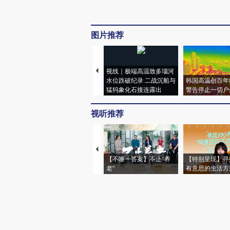
图片推荐
视线｜极端高温致多瑙河
水位跌破纪录 二战沉船与
韩国高温创百年
猛犸象化石接连露出
警告停止一切户
视听推荐
【不唯一答案】不止“养
【特别呈现】寻
老”
有意思的生活方