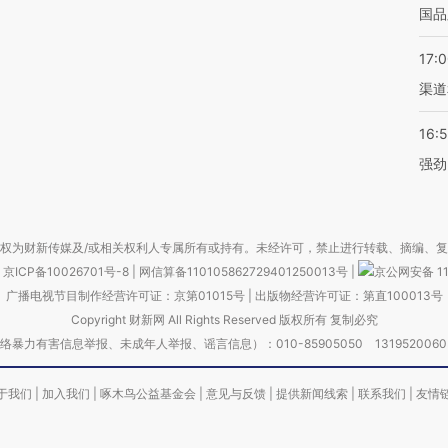
国品
17:
渠道
16:
强劲
权为财新传媒及/或相关权利人专属所有或持有。未经许可，禁止进行转载、摘编、
京ICP备10026701号-8
|
网信算备110105862729401250013号
|
京公网安备 11
广播电视节目制作经营许可证：京第01015号
|
出版物经营许可证：第直100013号
Copyright 财新网 All Rights Reserved 版权所有 复制必究
害信息举报、未成年人举报、谣言信息）：010-85905050 13195200605 举报邮
于我们
|
加入我们
|
啄木鸟公益基金会
|
意见与反馈
|
提供新闻线索
|
联系我们
|
友情