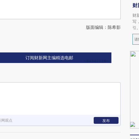
财
财
写
版面编辑：陈希影
引
订阅财新网主编精选电邮
新网观点
发布