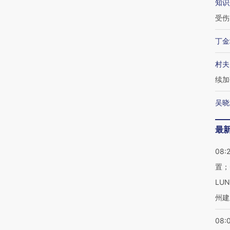
知识
受伤
丁金
村夫
续加
吴晓
最
08:
置；
LU
州建
08: