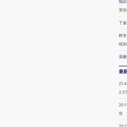
知识
受伤
丁金
村夫
续加
吴晓
最
21:
2.
20:
倍
20:1