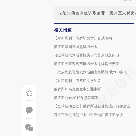
尼泊尔前国脚被诉叛国罪；美调查人员更
相关报道
【财新周刊】俄罗斯文学知音成绝响
俄罗斯举国哀悼坠机遇难者
习近平就俄罗斯客机失事向普京致慰问电
俄罗斯失事客机两批遇难者遗体运抵开罗
一架从埃及飞往俄罗斯的客机坠毁 载200多人
【财新周刊】俄罗斯文学知音
俄罗斯和乌克兰空中交通中断
俄罗斯公布2016年预算草案
【全球新闻速览】俄罗斯驻叙使馆遭火箭弹袭击
习近平致电祝贺卢卡申科当选白俄罗斯总统