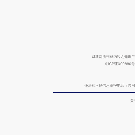
财新网所刊载内容之知识产
京ICP证090880号
违法和不良信息举报电话（涉网络暴力有
关