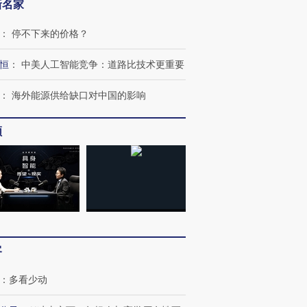
新名家
：
停不下来的价格？
恒
：
中美人工智能竞争：道路比技术更重要
跨国走私7万
视线｜被称为“蟑螂”的印
视线｜“入侵”还是“人道危
检体内含3种
度Z世代 用街头抗争将教
机”？难民潮撕裂西班牙
秘鲁纳斯
：
海外能源供给缺口对中国的影响
育部长拱下台
飞地休达
13人遇难
频
进第四届链博
【商旅对话】华住集团
技“链”接产
【特别呈现】寻找100种
CFO：不靠规模取胜，华
【特别呈
有意思的生活方式·第三对
住三大增长引擎是什么？
有意思的
客
：
多看少动