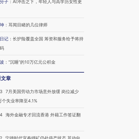
分子
：
AI冲击之下，年轻人与高学历女性更
坤
：
耳闻目睹的几位律师
日记
：
长护险覆盖全国 筹资和服务给予将持
码
波
：
“沉睡”的10万亿元公积金
新文章
43
7月美国劳动力市场意外放缓 岗位减少
3万个失业率降至4.1%
14
海外金融专才回流香港 外籍工作签证翻
2
宁德时代宜春锂矿仍处停产状态 其动向