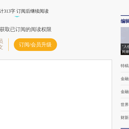
计313字 订阅后继续阅读
编
获取已订阅的阅读权限
员
订阅/会员升级
文
“入
民潮
特稿
金融
金融
世界
财新