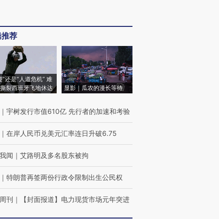
辑推荐
侵”还是“人道危机” 难
撕裂西班牙飞地休达
显影｜瓜农的漫长等待
｜
宇树发行市值610亿 先行者的加速和考验
｜
在岸人民币兑美元汇率连日升破6.75
我闻
｜
艾路明及多名股东被拘
｜
特朗普再签两份行政令限制出生公民权
周刊
｜
【封面报道】电力现货市场元年突进