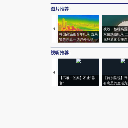
图片推荐
视线｜极端高温
韩国高温创百年纪录 当局
水位跌破纪录 
警告停止一切户外活动
猛犸象化石接连
视听推荐
【不唯一答案】不止“养
【特别呈现】寻
老”
有意思的生活方