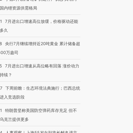
国内锂资源供需格局
1
7月进出口增速高位放缓，价格驱动还能
多久
8
央行7月继续增持近20吨黄金 累计储备超
600万盎司
5
7月进出口增速从高位略有回落 涨价动力
持续？
07
下周前瞻：生态环境法典施行；巴西总统
进入竞选阶段
1
特朗普坚称美国防空弹药库存充足 但不
乌克兰提供更多
24
人事观察｜上海55岁女副市长解冬进京