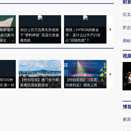
财
伍戈
罗志
致多瑙河
加沙上百万流离失所者困
视线｜HYROX的吸金
马航飞行员
二战沉船与
于“塑料烤箱” 高温引发健
术：是什么让中产们甘
粒摇头丸 尿
露出
康危机
心“花钱找虐”？
毒品
易峘
视
【推广】走
找100种
【特别呈现】澳门全力探
【特别呈现】《东莞，人
会，让数智科
式·第一对
索葡语国家新渠道
间便利店》倾情上线
业
博
唐涯