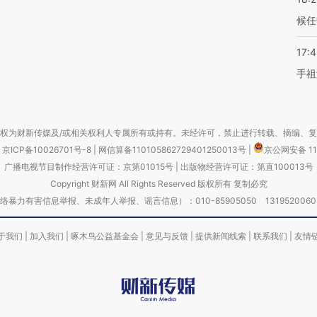
候任
17:
手祖
权为财新传媒及/或相关权利人专属所有或持有。未经许可，禁止进行转载、摘编、
京ICP备10026701号-8
|
网信算备110105862729401250013号
|
京公网安备 11
广播电视节目制作经营许可证：京第01015号
|
出版物经营许可证：第直100013号
Copyright 财新网 All Rights Reserved 版权所有 复制必究
害信息举报、未成年人举报、谣言信息）：010-85905050 13195200605 举报邮
于我们
|
加入我们
|
啄木鸟公益基金会
|
意见与反馈
|
提供新闻线索
|
联系我们
|
友情