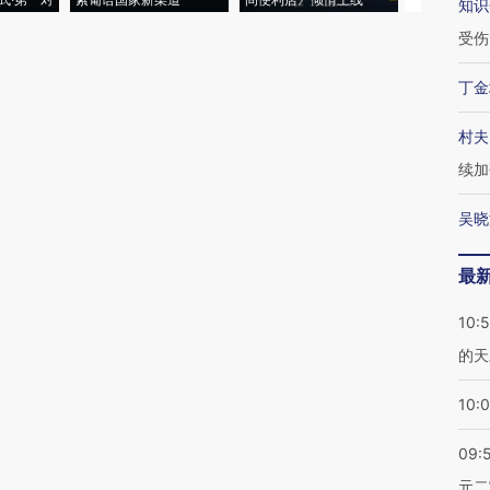
知识
受伤
丁金
村夫
续加
吴晓
最
10:
的天
10:
09:
元二