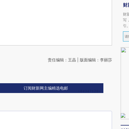
财
财
写
引
责任编辑：王晶 | 版面编辑：李丽莎
订阅财新网主编精选电邮