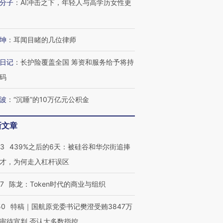
分子
：
AI冲击之下，年轻人与高学历女性更
坤
：
耳闻目睹的几位律师
日记
：
长护险覆盖全国 筹资和服务给予将持
码
波
：
“沉睡”的10万亿元公积金
新文章
53
439%之后的6天：被硅谷和华尔街追捧
才，为何走入杠杆误区
07
陈龙：Token时代的商业与组织
50
特稿｜国航原党委书记樊澄受贿3847万
审待宣判 否认大多数指控