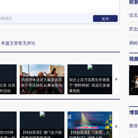
财
伍戈
新网观点
发布
罗志
易峘
本篇文章暂无评论
视
西班牙休达进入紧急状态
加沙上百万流离失所者困
视线｜HYR
纪录 当局
数千非法移民从摩洛哥闯
于“塑料烤箱” 高温引发健
术：是什么
外活动
入
康危机
心“花钱找虐
博
唐涯
【推广】走
找100种
【特别呈现】澳门全力探
【特别呈现】《东莞，人
会，让数智科
式·第一对
索葡语国家新渠道
间便利店》倾情上线
业