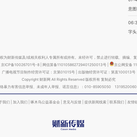
意图
06:
字头
权为财新传媒及/或相关权利人专属所有或持有。未经许可，禁止进行转载、摘编、
京ICP备10026701号-8
|
网信算备110105862729401250013号
|
京公网安备 11
广播电视节目制作经营许可证：京第01015号
|
出版物经营许可证：第直100013号
Copyright 财新网 All Rights Reserved 版权所有 复制必究
害信息举报、未成年人举报、谣言信息）：010-85905050 13195200605 举报邮
于我们
|
加入我们
|
啄木鸟公益基金会
|
意见与反馈
|
提供新闻线索
|
联系我们
|
友情