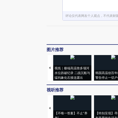
评论仅代表网友个人观点，不代表财
图片推荐
视线｜极端高温致多瑙河
水位跌破纪录 二战沉船与
韩国高温创百年
猛犸象化石接连露出
警告停止一切户
视听推荐
【不唯一答案】不止“养
【特别呈现】寻
老”
有意思的生活方