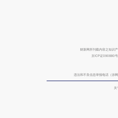
财新网所刊载内容之知识产
京ICP证090880号
违法和不良信息举报电话（涉网络暴力有
关