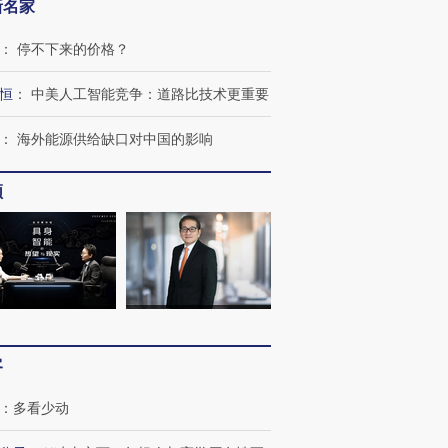
新名家
：
停不下来的价格？
恒
：
中美人工智能竞争：道路比技术更重要
：
海外能源供给缺口对中国的影响
频
OX的吸金
马航飞行员跨国走私7万
视线｜被称为“蟑螂”的印
让中产们甘
粒摇头丸 尿检体内含3种
度Z世代 用街头抗争将教
秘鲁纳斯
”？
毒品
育部长拱下台
13人遇难
客
：
多看少动
进第四届链博
【商旅对话】华住集团
技“链”接产
【特别呈现】寻找100种
CFO：不靠规模取胜，华
【特别呈
有意思的生活方式·第三对
住三大增长引擎是什么？
有意思的