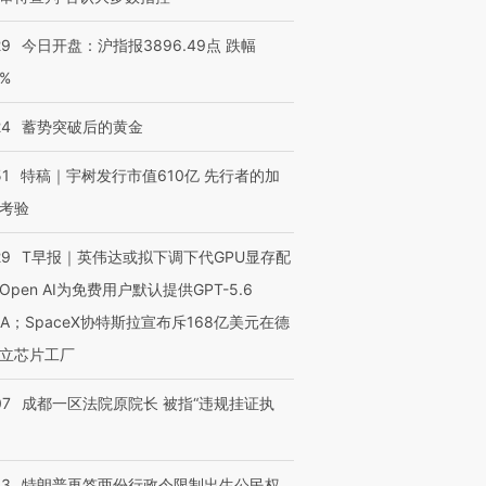
29
今日开盘：沪指报3896.49点 跌幅
0%
24
蓄势突破后的黄金
51
特稿｜宇树发行市值610亿 先行者的加
考验
29
T早报｜英伟达或拟下调下代GPU显存配
Open AI为免费用户默认提供GPT-5.6
NA；SpaceX协特斯拉宣布斥168亿美元在德
立芯片工厂
07
成都一区法院原院长 被指“违规挂证执
43
特朗普再签两份行政令限制出生公民权