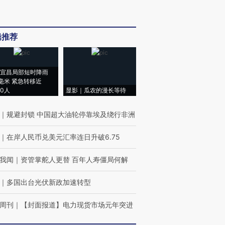
辑推荐
宜昌局部短时降雨
8毫米 紧急转移近
00人
显影｜瓜农的漫长等待
｜
规避封锁 中国超大油轮停靠埃及绕行非洲
｜
在岸人民币兑美元汇率连日升破6.75
我闻
｜
资管掌舵人更替 百年人寿僵局何解
｜
多国出台光伏新政加速转型
周刊
｜
【封面报道】电力现货市场元年突进