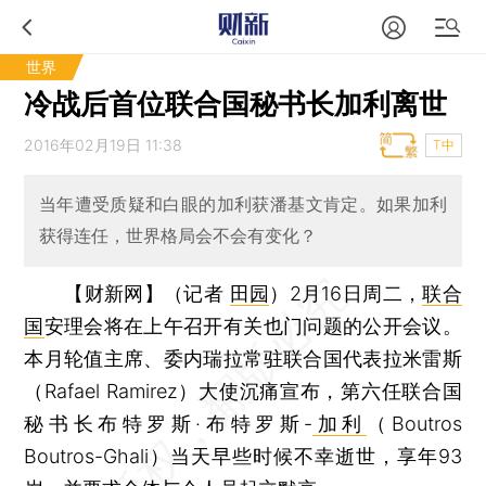
世界
冷战后首位联合国秘书长加利离世
2016年02月19日 11:38
T中
当年遭受质疑和白眼的加利获潘基文肯定。如果加利
获得连任，世界格局会不会有变化？
【财新网】（记者
田园
）
2月16日周二，
联合
国
安理会将在上午召开有关也门问题的公开会议。
本月轮值主席、委内瑞拉常驻联合国代表拉米雷斯
（Rafael Ramirez）大使沉痛宣布，第六任联合国
秘书长布特罗斯·布特罗斯-
加利
（Boutros
Boutros-Ghali）当天早些时候不幸逝世，享年93