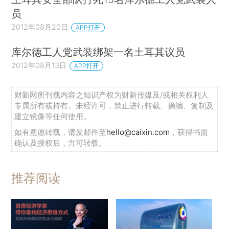
员
2012年08月20日
APP打开
库尔德工人党武装绑架一名土耳其议员
2012年08月13日
APP打开
财新网所刊载内容之知识产权为财新传媒及/或相关权利人
专属所有或持有。未经许可，禁止进行转载、摘编、复制及
建立镜像等任何使用。
如有意愿转载，请发邮件至
hello@caixin.com
，获得书面
确认及授权后，方可转载。
推荐阅读