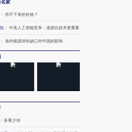
新名家
：
停不下来的价格？
恒
：
中美人工智能竞争：道路比技术更重要
：
海外能源供给缺口对中国的影响
频
”还是“人道危
湖北宜昌局部短时降雨
哈尔滨遭遇短时极端强降
撕裂西班牙
128毫米 紧急转移近
雨 3小时累计雨量超80毫
秘鲁纳斯
4000人
米
13人遇难
客
进第四届链博
【商旅对话】华住集团
技“链”接产
【特别呈现】寻找100种
CFO：不靠规模取胜，华
【特别呈
：
多看少动
有意思的生活方式·第三对
住三大增长引擎是什么？
有意思的