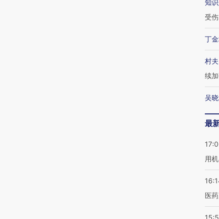
知识
受伤
丁金
村夫
续加
吴晓
最
17:
用机
16:1
医药
15:5