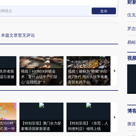
财
新网观点
发布
伍戈
罗志
本篇文章暂无评论
易峘
视
失所者困
视线｜HYROX的吸金
视线｜被称为“蟑螂”的印
视线｜“入侵
高温引发健
术：是什么让中产们甘
度Z世代 用街头抗争将教
机”？难民潮
心“花钱找虐”？
育部长拱下台
飞地休达
博
【推广】走
找100种
【特别呈现】澳门全力探
【特别呈现】《东莞，人
会，让数智科
唐涯
式·第一对
索葡语国家新渠道
间便利店》倾情上线
业