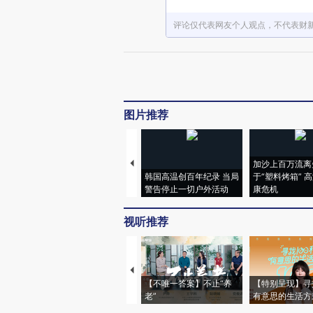
评论仅代表网友个人观点，不代表财
图片推荐
加沙上百万流离
韩国高温创百年纪录 当局
于“塑料烤箱” 
警告停止一切户外活动
康危机
视听推荐
【不唯一答案】不止“养
【特别呈现】寻
老”
有意思的生活方