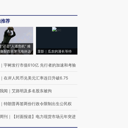
辑推荐
侵”还是“人道危机” 难
撕裂西班牙飞地休达
显影｜瓜农的漫长等待
｜
宇树发行市值610亿 先行者的加速和考验
｜
在岸人民币兑美元汇率连日升破6.75
我闻
｜
艾路明及多名股东被拘
｜
特朗普再签两份行政令限制出生公民权
周刊
｜
【封面报道】电力现货市场元年突进