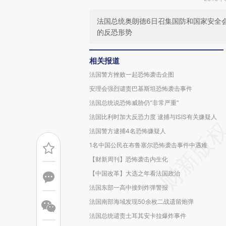
法国总统奥朗德6日召集国防和国家安全
的反恐形势
相关报道
法国警方挫败一起恐怖袭击企图
安理会强烈谴责巴基斯坦恐怖袭击事件
法国总统说恐怖威胁仍“非常严重”
法国比利时加大反恐力度 逮捕与ISIS有关嫌疑人
法国警方逮捕4名恐怖嫌疑人
1名中国公民在布鲁塞尔恐怖袭击事件中遇难
【财新周刊】恐怖袭击内生化
【中国改革】大选之年看法国政治
法国东部一高中接到炸弹警报
法国南部海域发现50余枚二战遗留炮弹
法国总统谴责土耳其安卡拉爆炸事件