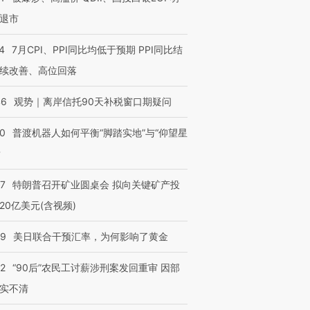
退市
4
7月CPI、PPI同比均低于预期 PPI同比结
续改善、高位回落
46
观势｜离岸信托90天补税窗口期疑问
00
普渡机器人如何平衡“脚踏实地”与“仰望星
？
57
特朗普召开矿业圆桌会 拟向关键矿产投
20亿美元(含视频)
09
美日联合干预汇率，为何影响了黄金
32
“90后”农民工讨薪涉刑案发回重审 因部
实不清