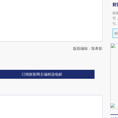
财
财
写
引
版面编辑：陈希影
订阅财新网主编精选电邮