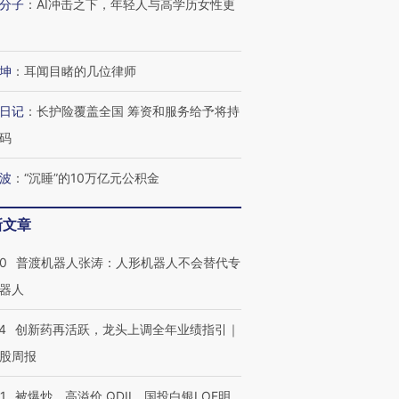
分子
：
AI冲击之下，年轻人与高学历女性更
坤
：
耳闻目睹的几位律师
日记
：
长护险覆盖全国 筹资和服务给予将持
码
波
：
“沉睡”的10万亿元公积金
新文章
00
普渡机器人张涛：人形机器人不会替代专
器人
4
创新药再活跃，龙头上调全年业绩指引｜
股周报
1
被爆炒、高溢价 QDII、国投白银LOF明