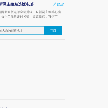
新网主编精选版电邮
样例
新网新闻版电邮全新升级！财新网主编精心编
，每个工作日定时投递，篇篇重磅，可信可
。
订阅
OX的吸金
马航飞行员跨国走私7万
视线｜被称为“蟑螂”的印
让中产们甘
粒摇头丸 尿检体内含3种
度Z世代 用街头抗争将教
秘鲁纳斯
”？
毒品
育部长拱下台
13人遇难