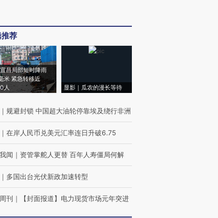
辑推荐
宜昌局部短时降雨
8毫米 紧急转移近
00人
显影｜瓜农的漫长等待
｜
规避封锁 中国超大油轮停靠埃及绕行非洲
｜
在岸人民币兑美元汇率连日升破6.75
我闻
｜
资管掌舵人更替 百年人寿僵局何解
｜
多国出台光伏新政加速转型
周刊
｜
【封面报道】电力现货市场元年突进