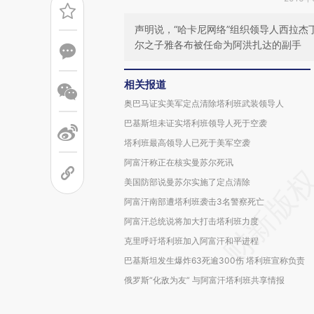
声明说，“哈卡尼网络”组织领导人西拉杰
尔之子雅各布被任命为阿洪扎达的副手
相关报道
奥巴马证实美军定点清除塔利班武装领导人
巴基斯坦未证实塔利班领导人死于空袭
塔利班最高领导人已死于美军空袭
阿富汗称正在核实曼苏尔死讯
美国防部说曼苏尔实施了定点清除
阿富汗南部遭塔利班袭击3名警察死亡
阿富汗总统说将加大打击塔利班力度
克里呼吁塔利班加入阿富汗和平进程
巴基斯坦发生爆炸63死逾300伤 塔利班宣称负责
俄罗斯“化敌为友” 与阿富汗塔利班共享情报