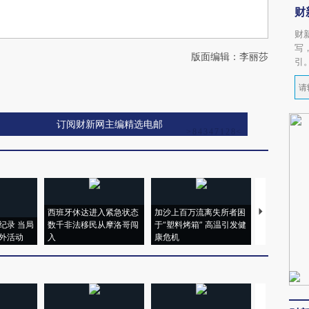
财
财
写
版面编辑：李丽莎
引
订阅财新网主编精选电邮
西班牙休达进入紧急状态
加沙上百万流离失所者困
视线｜HYR
纪录 当局
数千非法移民从摩洛哥闯
于“塑料烤箱” 高温引发健
术：是什么
外活动
入
康危机
心“花钱找虐