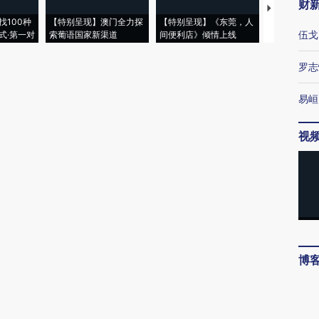
财
【推广】走
找100种
【特别呈现】澳门全力探
【特别呈现】《东莞，人
会，让数智科
伍戈
式·第一对
索葡语国家新渠道
间便利店》倾情上线
业
罗志
易峘
视
博
唐涯