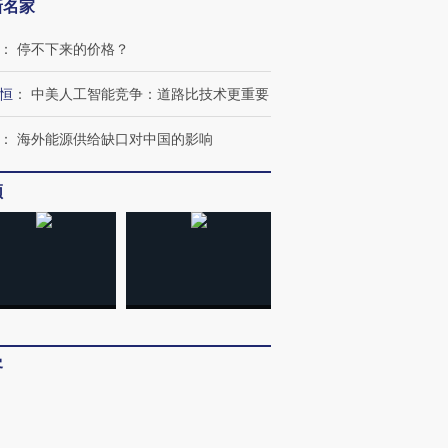
新名家
进第四届链博
【商旅对话】华住集团
技“链”接产
【特别呈现】寻找100种
CFO：不靠规模取胜，华
【特别呈
：
停不下来的价格？
有意思的生活方式·第三对
住三大增长引擎是什么？
有意思的
恒
：
中美人工智能竞争：道路比技术更重要
：
海外能源供给缺口对中国的影响
频
客
：
多看少动