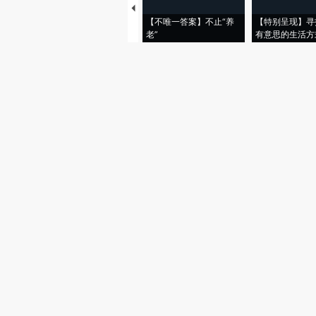
【不唯一答案】不止“养
【特别呈现】寻
老”
有意思的生活方