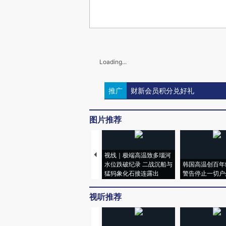
Loading...
推广
财新会员积分兑好礼
图片推荐
视线｜极端高温致多瑙河
水位跌破纪录 二战沉船与
韩国高温创百年
猛犸象化石接连露出
警告停止一切户
视听推荐