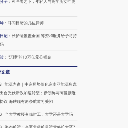
分子
：
AI冲击之下，年轻人与高学历女性更
坤
：
耳闻目睹的几位律师
日记
：
长护险覆盖全国 筹资和服务给予将持
码
波
：
“沉睡”的10万亿元公积金
新文章
3
能源内参｜中东局势催化东南亚能源焦虑
出台光伏新政加速转型；伊朗称与阿曼接近
协议 海峡现有两条航道将关闭
6
当大学教授变临时工，大学还是大学吗
8
海杰航运：今夏北极航道运营将扩大至7