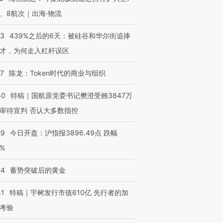
、8航次｜出海·物流
53
439%之后的6天：被硅谷和华尔街追捧
才，为何走入杠杆误区
07
陈龙：Token时代的商业与组织
50
特稿｜国航原党委书记樊澄受贿3847万
审待宣判 否认大多数指控
29
今日开盘：沪指报3896.49点 跌幅
0%
24
蓄势突破后的黄金
51
特稿｜宇树发行市值610亿 先行者的加
考验