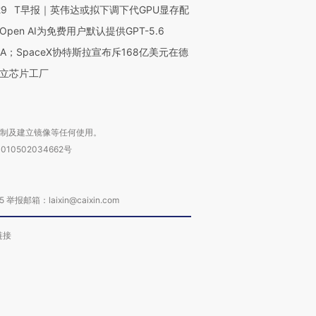
29
T早报｜英伟达或拟下调下代GPU显存配
Open AI为免费用户默认提供GPT-5.6
NA；SpaceX协特斯拉宣布斥168亿美元在德
立芯片工厂
复制及建立镜像等任何使用。
010502034662号
箱：laixin@caixin.com
链接