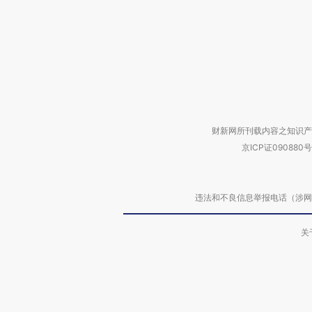
财新网所刊载内容之知识产
京ICP证090880号
违法和不良信息举报电话（涉网络暴力有
关