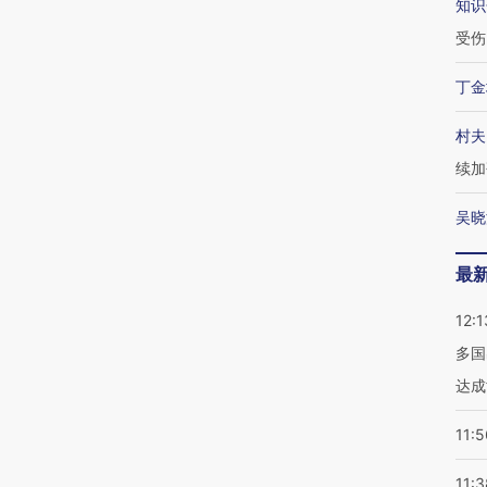
知识
受伤
丁金
村夫
续加
吴晓
最
12:1
多国
达成
11:5
11:3