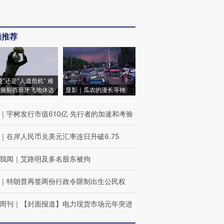
辑推荐
侵”还是“人道危机” 难
撕裂西班牙飞地休达
显影｜瓜农的漫长等待
｜
宇树发行市值610亿 先行者的加速和考验
｜
在岸人民币兑美元汇率连日升破6.75
我闻
｜
艾路明及多名股东被拘
｜
特朗普再签两份行政令限制出生公民权
周刊
｜
【封面报道】电力现货市场元年突进