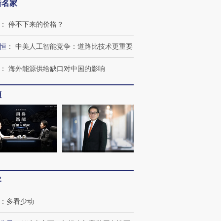
新名家
：
停不下来的价格？
恒
：
中美人工智能竞争：道路比技术更重要
OX的吸金
马航飞行员跨国走私7万
视线｜被称为“蟑螂”的印
：
海外能源供给缺口对中国的影响
让中产们甘
粒摇头丸 尿检体内含3种
度Z世代 用街头抗争将教
秘鲁纳斯
”？
毒品
育部长拱下台
13人遇难
频
进第四届链博
【商旅对话】华住集团
技“链”接产
【特别呈现】寻找100种
CFO：不靠规模取胜，华
【特别呈
有意思的生活方式·第三对
住三大增长引擎是什么？
有意思的
客
：
多看少动