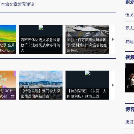
财
本篇文章暂无评论
伍戈
罗志
西班牙休达进入紧急状态
加沙上百万流离失所者困
视线｜HYR
易峘
纪录 当局
数千非法移民从摩洛哥闯
于“塑料烤箱” 高温引发健
术：是什么
外活动
入
康危机
心“花钱找虐
视
【推广】走
找100种
【特别呈现】澳门全力探
【特别呈现】《东莞，人
会，让数智科
式·第一对
索葡语国家新渠道
间便利店》倾情上线
业
博
唐涯