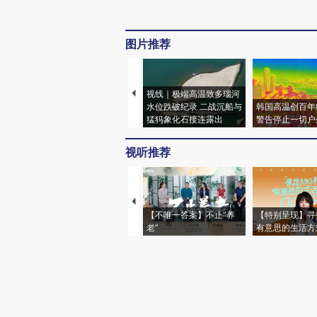
图片推荐
视线｜极端高温致多瑙河
水位跌破纪录 二战沉船与
韩国高温创百年
猛犸象化石接连露出
警告停止一切户
视听推荐
【不唯一答案】不止“养
【特别呈现】寻
老”
有意思的生活方