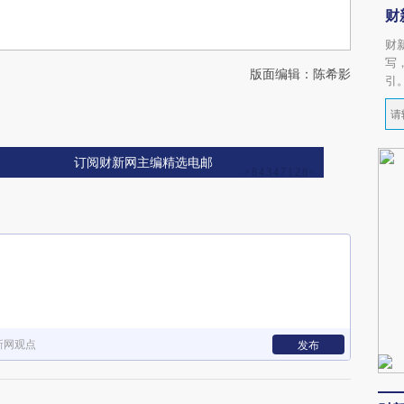
财
财
写
版面编辑：陈希影
引
订阅财新网主编精选电邮
新网观点
发布